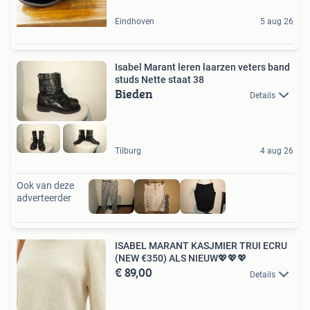
Eindhoven
5 aug 26
Isabel Marant leren laarzen veters band
studs Nette staat 38
Bieden
Details
Tilburg
4 aug 26
Ook van deze
adverteerder
ISABEL MARANT KASJMIER TRUI ECRU
(NEW €350) ALS NIEUW💖💖💖
€ 89,00
Details