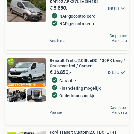
KM162 APK27LEASE€103
€ 5.850,-
Details
NAP gecontroleerd
NAP gecontroleerd
Dagtopper
Amsterdam
Vandaag
Renault Trafic 2.0BlueDCI 130PK Lang /
Cruisecontrol / Camer
€ 16.850,-
Details
Garantie
Financiering mogelijk
Onderhoudsboekje
Dagtopper
Vaassen
Vandaag
Ford Transit Custom 2.0 TDCI L1H1