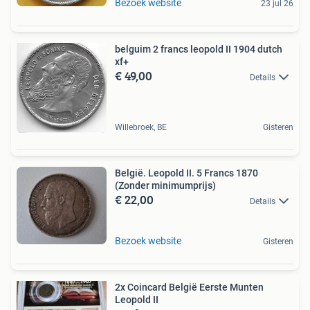
Bezoek website
23 jul 26
belguim 2 francs leopold II 1904 dutch
xf+
€ 49,00
Details
Willebroek, BE
Gisteren
België. Leopold II. 5 Francs 1870
(Zonder minimumprijs)
€ 22,00
Details
Bezoek website
Gisteren
2x Coincard België Eerste Munten
Leopold II