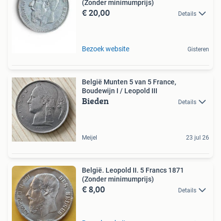
(Zonder minimumprijs)
€ 20,00
Details
Bezoek website
Gisteren
België Munten 5 van 5 France,
Boudewijn I / Leopold III
Bieden
Details
Meijel
23 jul 26
België. Leopold II. 5 Francs 1871
(Zonder minimumprijs)
€ 8,00
Details