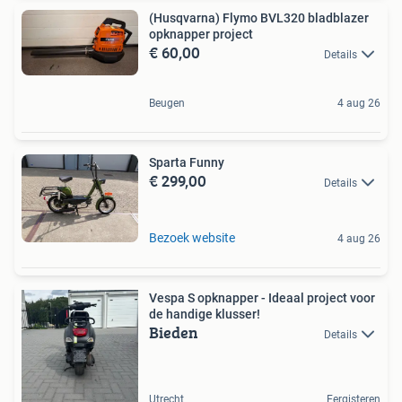
(Husqvarna) Flymo BVL320 bladblazer
opknapper project
€ 60,00
Details
Beugen
4 aug 26
Sparta Funny
€ 299,00
Details
Bezoek website
4 aug 26
Vespa S opknapper - Ideaal project voor
de handige klusser!
Bieden
Details
Utrecht
Eergisteren