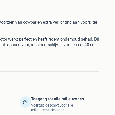
Voorzien van cowbar en extra verlichting aan voorzijde
otor werkt perfect en heeft recent onderhoud gehad. Bij
rd: ashoes voor, roest remschijven voor en ca. 40 cm
geroest.
orpel en onder de extra lampen op het dak. De cardanas
len in de achteruit. Voor de rest is het een nette auto
e auto met 4 extra velgen voorzien van redelijke
Toegang tot alle milieuzones
Voertuig geschikt voor alle
milieu-/emissiezones