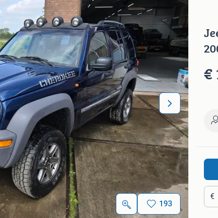
Je
20
€ 
€
193