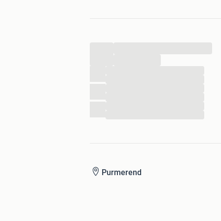
...
...
...
...
...
...
...
...
Purmerend