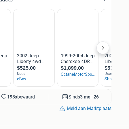
193x
bewaard
Sinds
3 mei '26
Meld aan Marktplaats