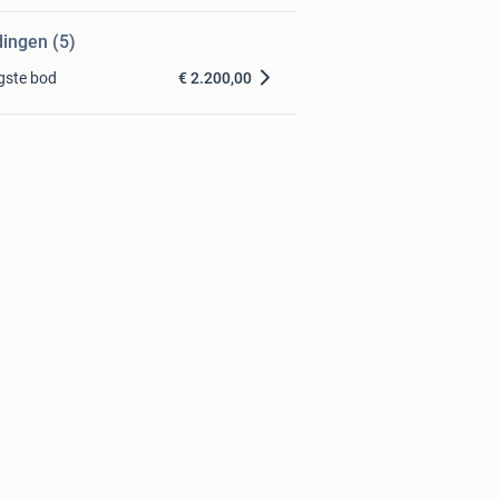
dingen (5)
gste bod
€ 2.200,00