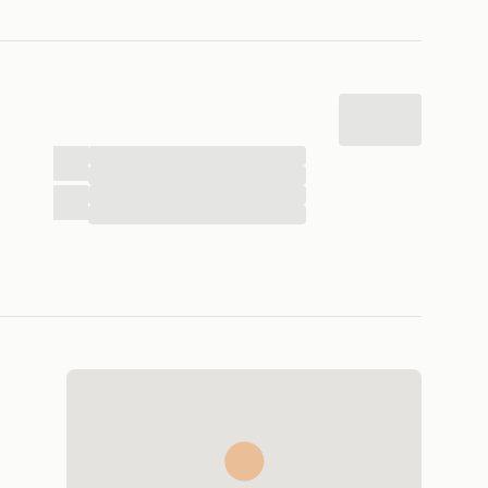
...
...
...
...