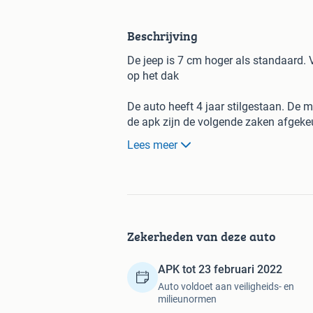
Beschrijving
De jeep is 7 cm hoger als standaard. 
op het dak
De auto heeft 4 jaar stilgestaan. De m
de apk zijn de volgende zaken afgekeu
dorpel aan de rechterzijde die is door
Lees meer
Er is beginnend roest aan de linker d
geeft wat krakend geluid bij het schake
met gebruikelijksporen. Verder komt d
banden.
Zekerheden van deze auto
APK tot 23 februari 2022
Auto voldoet aan veiligheids- en
milieunormen