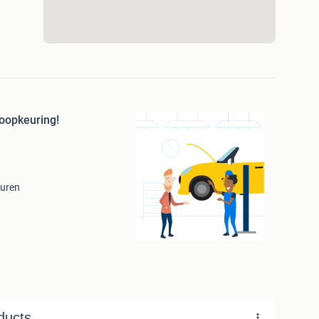
oopkeuring!
euren