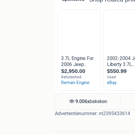
9.006x
bekeken
Advertentienummer: m2395433614