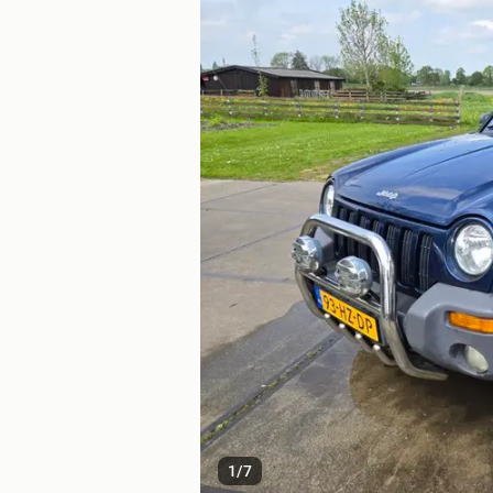
1
/
7