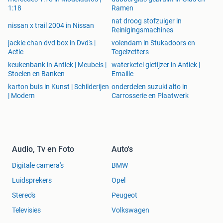
1:18
Ramen
*Buitenleven
nat droog stofzuiger in
nissan x trail 2004 in Nissan
Reinigingsmachines
Buiten ervaart u de rust van het duingebied en de frisse
jackie chan dvd box in Dvd's |
volendam in Stukadoors en
zeelucht. De buitenruimte is overzichtelijk, makkelijk in
Actie
Tegelzetters
onderhoud en biedt een prettige plek om in de ochtendzon
keukenbank in Antiek | Meubels |
waterketel gietijzer in Antiek |
een kop koffie te drinken of na een stranddag na te
Stoelen en Banken
Emaille
genieten. Terwijl u zit, hoort u op de achtergrond vaak het
karton buis in Kunst | Schilderijen
onderdelen suzuki alto in
zachte ruisen van de wind langs de duinen. Het is een plek
| Modern
Carrosserie en Plaatwerk
waar buiten zijn vanzelfsprekend voelt.
*Kavel
Audio, Tv en Foto
Auto's
Huurkavel
Digitale camera's
BMW
Luidsprekers
Opel
*Faciliteiten op het park
Stereo's
Peugeot
Televisies
Volkswagen