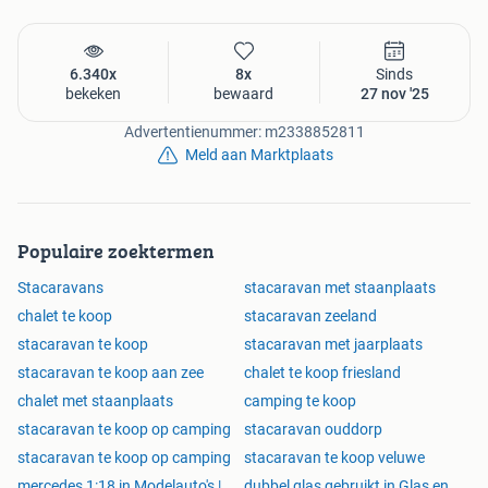
aangenaam, zelfs op warme zomerdagen. Het is een fijne
logeerplek waar iedereen zich snel thuis voelt.
6.340x
8x
Sinds
bekeken
bewaard
27 nov '25
*Badkamer
Advertentienummer: m2338852811
Meld aan Marktplaats
De badkamer is fris en modern ingericht. Een ruime
douche, nette afwerking en een verzorgd badkamermeubel
geven de ruimte een hotelachtige sfeer. Het lichte
kleurgebruik en het gevoel van ruimte zorgen ervoor dat de
Populaire zoektermen
dag hier ontspannen begint en eindigt.
Stacaravans
stacaravan met staanplaats
chalet te koop
stacaravan zeeland
*Separaat toilet
stacaravan te koop
stacaravan met jaarplaats
stacaravan te koop aan zee
chalet te koop friesland
Het afzonderlijke toilet naast de badkamer is praktisch en
chalet met staanplaats
camping te koop
netjes uitgevoerd en draagt bij aan het comfort bij gebruik
stacaravan te koop op camping
stacaravan ouddorp
met meerdere personen.
stacaravan te koop op camping
stacaravan te koop veluwe
mercedes 1:18 in Modelauto's |
dubbel glas gebruikt in Glas en