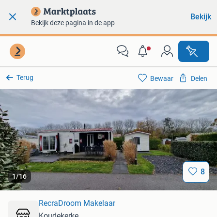
Bekijk
Bekijk deze pagina in de app
Terug
Bewaar
Delen
8
1
/
16
RecraDroom Makelaar
Koudekerke