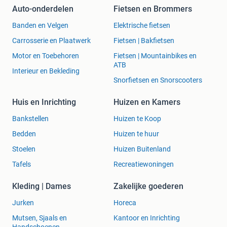
• Gemoedelijke en rustige sfeer met ruimte om buiten te
Auto-onderdelen
Fietsen en Brommers
zitten
• Speelmogelijkheden en plekken waar kinderen veilig
Banden en Velgen
Elektrische fietsen
kunnen spelen
Carrosserie en Plaatwerk
Fietsen | Bakfietsen
• Parkopzet met aandacht voor groen en privacy
Motor en Toebehoren
Fietsen | Mountainbikes en
• Praktische voorzieningen voor een zorgeloos verblijf
ATB
Interieur en Bekleding
Snorfietsen en Snorscooters
*Omgeving
Huis en Inrichting
Huizen en Kamers
• Vakantiepark Duinzicht ligt op korte afstand van strand
Bankstellen
Huizen te Koop
en duinen
Bedden
Huizen te huur
• Prachtige fiets- en wandelroutes door duingebieden en
Stoelen
Huizen Buitenland
natuurreservaten
• Nabij gezellige kustplaatsen met terrassen, winkels en
Tafels
Recreatiewoningen
restaurants
• Uitstekende uitvalsbasis voor stranddagen, watersport en
Kleding | Dames
Zakelijke goederen
kustactiviteiten
Jurken
Horeca
Mutsen, Sjaals en
Kantoor en Inrichting
*Waarom kiezen voor deze woning
Handschoenen