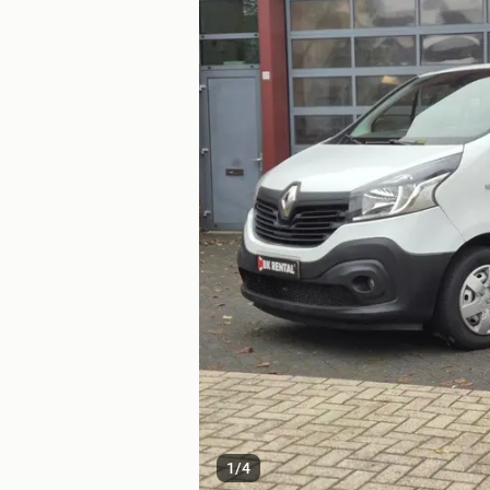
1
/
4