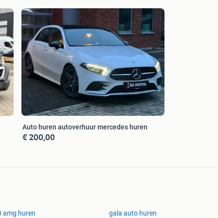
s, Beverwaard, Zwijndrecht, Hendrik Ido Ambacht,
trum, Spijkenisse, Hoogvliet, delft, schiedam,
en, verhuur, busje, bus, ontruimen, gratis, rijbewijs,
edkoop, te koop, Mercedes benz, goedkoop verhuizen,
iek, snel, haast, action, te koop, meubelbak, piano
Auto huren autoverhuur mercedes huren
€ 200,00
3 amg huren
gala auto huren