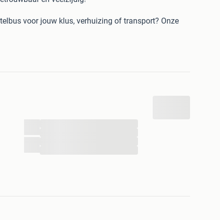
elbus voor jouw klus, verhuizing of transport? Onze
uze!
, materialen of grote ladingen.
stadsritten, maar met voldoende capaciteit voor elke
comfortabele rit met een efficiënt
...
...
 norm, geen problemen met waar je wel en niet mag
...
...
 | Hoogte 1,38 m | Breedte 1,66 m.
rd B-rijbewijs.