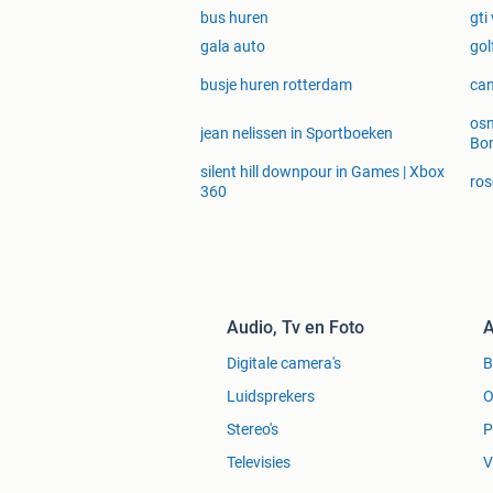
bus huren
gti
gala auto
gol
busje huren rotterdam
ca
osm
jean nelissen in Sportboeken
Bo
silent hill downpour in Games | Xbox
ros
360
Audio, Tv en Foto
A
Digitale camera's
Luidsprekers
O
Stereo's
P
Televisies
V