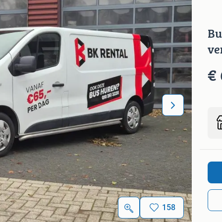
Bu
ve
€ 
158