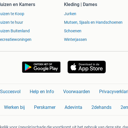
uizen en Kamers
Kleding | Dames
uizen te Koop
Jurken
uizen te huur
Mutsen, Sjaals en Handschoenen
uizen Buitenland
Schoenen
ecreatiewoningen
Winterjassen
n Succesvol
Help en Info
Voorwaarden
Privacyverklar
Werken bij
Perskamer
Adevinta
2dehands
2e
kelijk voor (gevolg)schade die voortkomt uit het gebruik van deze site, dan