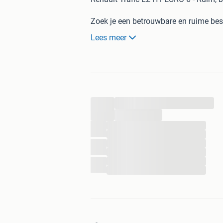
Zoek je een betrouwbare en ruime best
Renault Trafic L2 H1 is de perfecte ke
Lees meer
Ruime laadruimte: Ideaal voor meubels
Handig formaat: Compact genoeg voor 
klus.
...
Comfortabel en zuinig: Geniet van een 
...
brandstofverbruik.
...
...
Milieu: onze bussen hebben de euro 6
...
rijden!
...
...
...
Afmetingen laadruimte: Lengte 2,94 m
Geschikt voor mensen met een standaa