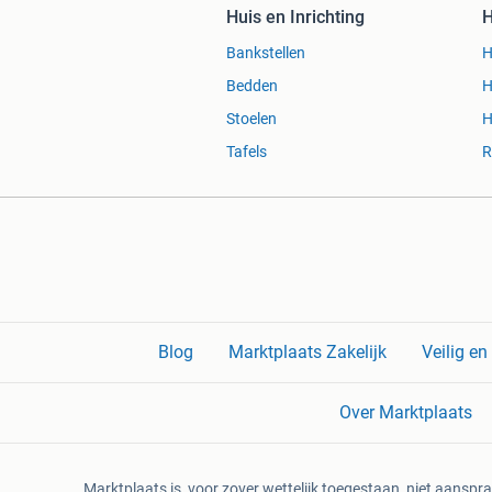
Huis en Inrichting
H
Bankstellen
H
Bedden
H
Stoelen
H
Tafels
R
Blog
Marktplaats Zakelijk
Veilig e
Over Marktplaats
Marktplaats is, voor zover wettelijk toegestaan, niet aanspra