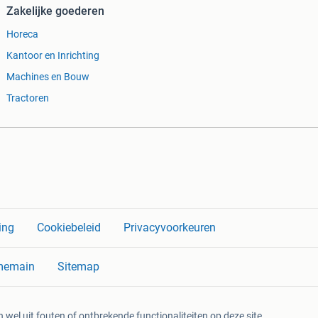
Zakelijke goederen
Horeca
Kantoor en Inrichting
Machines en Bouw
Tractoren
ing
Cookiebeleid
Privacyvoorkeuren
memain
Sitemap
 wel uit fouten of ontbrekende functionaliteiten op deze site.