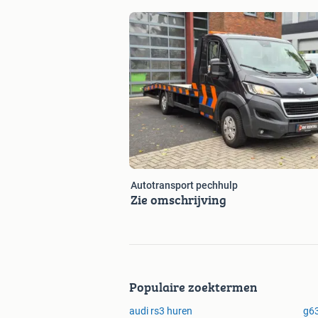
Ridderkerk, Barendrecht, Rhoon, bolne
Dordrecht, Capelle aan den IJssel, cen
transporteren, transport, vervoeren, hur
aanhanger, charter aanhangwagen, go
ontruiming, spoed, transporteur, logist
transport, Ikea, gordijn, overkapping,
Autotransport pechhulp
Zie omschrijving
Populaire zoektermen
audi rs3 huren
g6