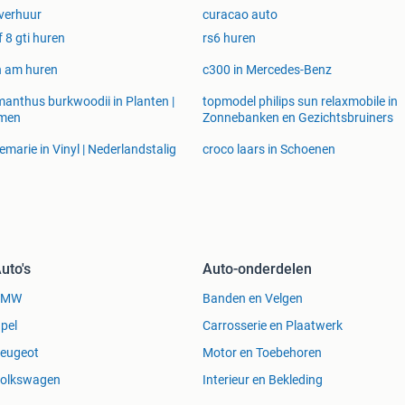
 verhuur
curacao auto
f 8 gti huren
rs6 huren
n am huren
c300 in Mercedes-Benz
anthus burkwoodii in Planten |
topmodel philips sun relaxmobile in
men
Zonnebanken en Gezichtsbruiners
emarie in Vinyl | Nederlandstalig
croco laars in Schoenen
uto's
Auto-onderdelen
BMW
Banden en Velgen
pel
Carrosserie en Plaatwerk
eugeot
Motor en Toebehoren
olkswagen
Interieur en Bekleding