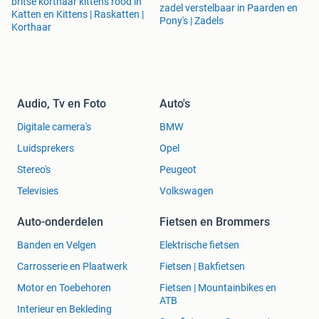
britse korthaar kittens rood in
zadel verstelbaar in Paarden en
Katten en Kittens | Raskatten |
Pony's | Zadels
Korthaar
Audio, Tv en Foto
Auto's
Digitale camera's
BMW
Luidsprekers
Opel
Stereo's
Peugeot
Televisies
Volkswagen
Auto-onderdelen
Fietsen en Brommers
Banden en Velgen
Elektrische fietsen
Carrosserie en Plaatwerk
Fietsen | Bakfietsen
Motor en Toebehoren
Fietsen | Mountainbikes en
ATB
Interieur en Bekleding