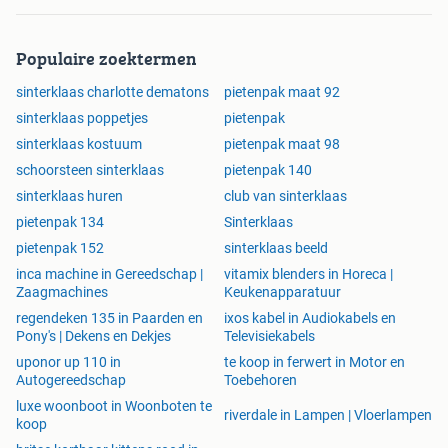
Populaire zoektermen
sinterklaas charlotte dematons
pietenpak maat 92
sinterklaas poppetjes
pietenpak
sinterklaas kostuum
pietenpak maat 98
schoorsteen sinterklaas
pietenpak 140
sinterklaas huren
club van sinterklaas
pietenpak 134
Sinterklaas
pietenpak 152
sinterklaas beeld
inca machine in Gereedschap |
vitamix blenders in Horeca |
Zaagmachines
Keukenapparatuur
regendeken 135 in Paarden en
ixos kabel in Audiokabels en
Pony's | Dekens en Dekjes
Televisiekabels
uponor up 110 in
te koop in ferwert in Motor en
Autogereedschap
Toebehoren
luxe woonboot in Woonboten te
riverdale in Lampen | Vloerlampen
koop