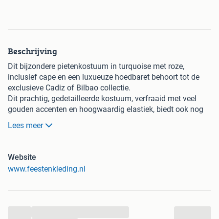
Beschrijving
Dit bijzondere pietenkostuum in turquoise met roze,
inclusief cape en een luxueuze hoedbaret behoort tot de
exclusieve Cadiz of Bilbao collectie.
Dit prachtig, gedetailleerde kostuum, verfraaid met veel
gouden accenten en hoogwaardig elastiek, biedt ook nog
eens een uiterst comfortabele draagervaring.
Lees meer
Dit kostuum is verkrijgbaar in diverse speelse
kleurcombinaties en beschikbaar in maat S t/m XXL.
Het betreft een pietenpak met een opmerkelijke prijs-
Website
kwaliteitverhouding.
www.feestenkleding.nl
Een geweldig kostuum voor scholen, intochten, bedrijven of
huisbezoeken.
...