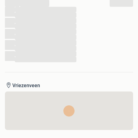
...
...
...
...
...
...
...
...
...
...
...
Vriezenveen