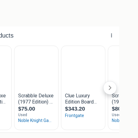
ijk.nl:
d is morgen in huis
owroom te Hengelo (Ov)
ratis vanaf € 60,-
.3/10