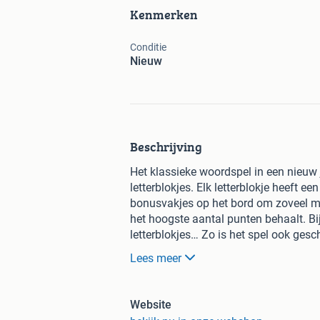
Kenmerken
Conditie
Nieuw
Beschrijving
Het klassieke woordspel in een nieuw
letterblokjes. Elk letterblokje heeft
bonusvakjes op het bord om zoveel mog
het hoogste aantal punten behaalt. Bij 
letterblokjes… Zo is het spel ook gesc
van een "tilelock" systeem, dat ervoor 
Lees meer
het spel. Tenslotte kan het bord ook 
onderkant, waardoor het steeds leesbaar
cm.
Website