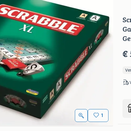
Sc
Ga
Ge
€ 
Ve
1