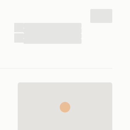
...
...
...
...