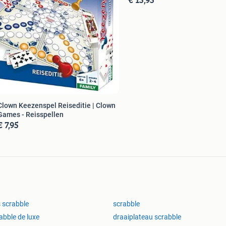
Clown Keezenspel Reiseditie | Clown
Games - Reisspellen
€ 7,95
s scrabble
scrabble
abble de luxe
draaiplateau scrabble