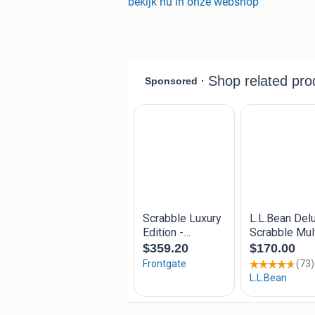
bekijk nu in onze webshop
De voordelen van bestellen bij SpellenR
Op werkdagen voor 18:00 bestel
Afhaal mogelijkheid in onze sh
Verzending binnen NL € 4,50 & g
Gemiddelde klantbeoordeling 9
Lid van Thuiswinkel Waarborg