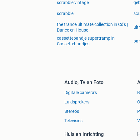
scrabble vintage
geb
scrabble
scr
the trance ultimate collection in Cd's |
ult
Dance en House
cassettebandje supertramp in
par
Cassettebandjes
Audio, Tv en Foto
A
Digitale camera's
Luidsprekers
O
Stereo's
P
Televisies
V
Huis en Inrichting
H