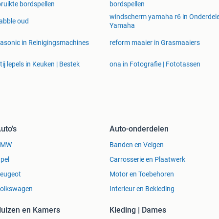
ruikte bordspellen
bordspellen
windscherm yamaha r6 in Onderdele
abble oud
Yamaha
rasonic in Reinigingsmachines
reform maaier in Grasmaaiers
tij lepels in Keuken | Bestek
ona in Fotografie | Fototassen
uto's
Auto-onderdelen
BMW
Banden en Velgen
pel
Carrosserie en Plaatwerk
eugeot
Motor en Toebehoren
olkswagen
Interieur en Bekleding
uizen en Kamers
Kleding | Dames