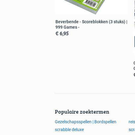
Beverbende - Scoreblokken (3 stuks) |
999 Games -
€ 6,95
Populaire zoektermen
Gezelschapsspellen | Bordspellen
rei
scrabble deluxe
scr