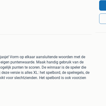
 jasje! Vorm op elkaar aansluitende woorden met de
 een eigen puntenwaarde. Maak handig gebruik van de
elijk punten te scoren. De winnaar is de speler die
deze versie is alles XL: het spelbord, de spelregels, de
hikt voor slechtzienden. Het spelbord is ook voorzien
zorgt dat alle blokjes zeker op hun plek blijven tijdens
gemakkelijk gedraaid worden door een pin met bal op de
 is voor alle spelers. Afmeting letterblokjes: 2,3 x 2,3