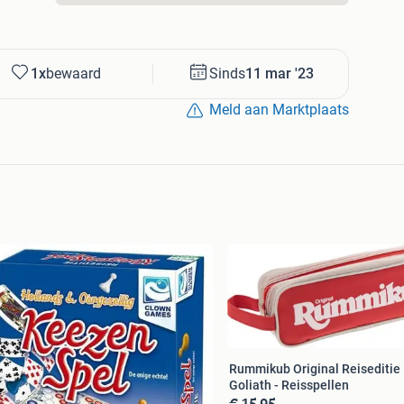
1x
bewaard
Sinds
11 mar '23
Meld aan Marktplaats
Rummikub Original Reiseditie 
Goliath - Reisspellen
€ 15,95