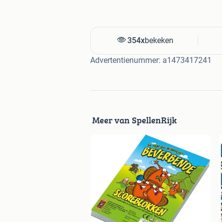
354x
bekeken
Advertentienummer: a1473417241
Meer van SpellenRijk