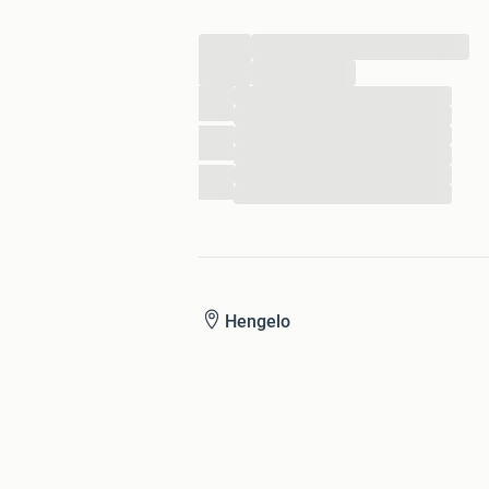
...
...
...
...
...
...
...
...
Hengelo