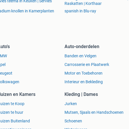
vies teema in Keuken | Servies
Raskatten | Korthaar
adium knollen in Kamerplanten
spanish in Blu-ray
uto's
Auto-onderdelen
BMW
Banden en Velgen
pel
Carrosserie en Plaatwerk
eugeot
Motor en Toebehoren
olkswagen
Interieur en Bekleding
uizen en Kamers
Kleding | Dames
uizen te Koop
Jurken
uizen te huur
Mutsen, Sjaals en Handschoenen
uizen Buitenland
Schoenen