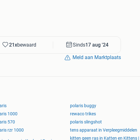
21x
bewaard
Sinds
17 aug '24
Meld aan Marktplaats
aris
polaris buggy
aris 1000
rewaco trikes
aris 570
polaris slingshot
aris rzr 1000
tens apparaat in Verpleegmiddelen
kitten geen ras in Katten en Kittens |