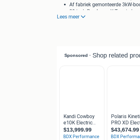
Af fabriek gemonteerde 3kW-bo
29 inch Pro Armor X-Terrain-ban
Lees meer
Bodemvrijheid 35,5 cm
Led-koplampen
Full-size voorbumper
12V-aansluiting in de kiepbak 
Laadvermogen 567 kg en trekv
Wie zijn wij?
LMB de Bruin is een landbouwmechanis
Met meer dan 1000m2 showroom en ge
Verkoop van tractoren, landbouwmachin
quads en reinigingsmachines met daar
zakelijk als particulier!
Contactgegevens
:
LMB de Bruin
Dammekant 115
2411 CC Bodegraven