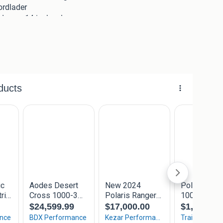
ordlader
den en 14 inch velgen
met geïntegreerde dashboardschakelaar
ermogen 1134 kg
atiebedrijf gevestigd in Bodegraven (Zuid-Holland).
avanceerde werkplaats staan we klaar voor de klant.
es, melk- en stalinrichting, tuin- & parkmachines,
bij service en onderhoud. Meer dan 60 jaar! Zowel