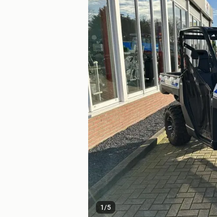
1
/
5