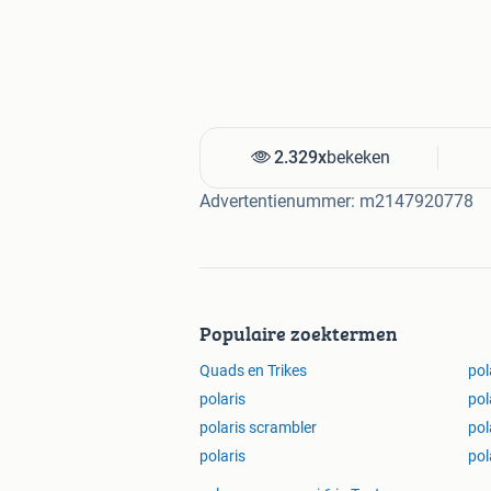
2.329x
bekeken
Advertentienummer: m2147920778
Populaire zoektermen
Quads en Trikes
pol
polaris
pol
polaris scrambler
pol
polaris
pol