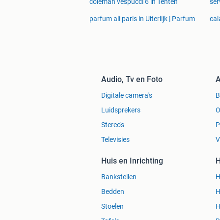
coleman vespucci 6 in Tenten
ser
parfum ali paris in Uiterlijk | Parfum
cal
Audio, Tv en Foto
A
Digitale camera's
Luidsprekers
O
Stereo's
P
Televisies
V
Huis en Inrichting
H
Bankstellen
H
Bedden
H
Stoelen
H