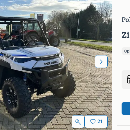
Po
Z
Op
21