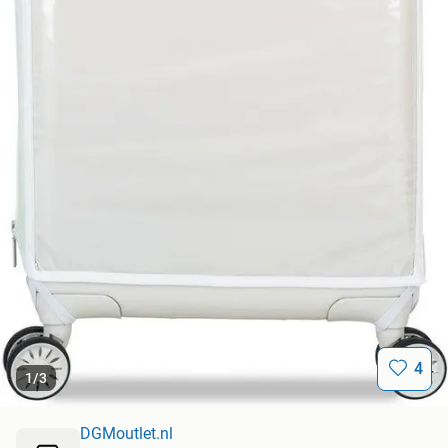
4
1
/
3
DGMoutlet.nl