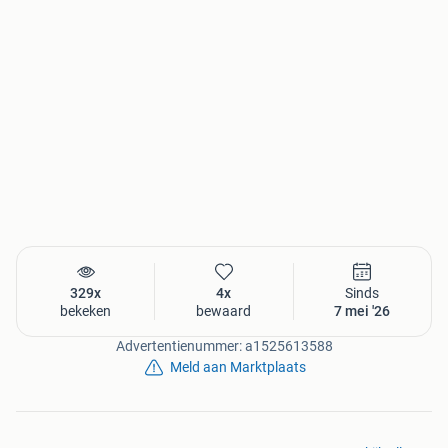
Open je koffer zelfs terwijl de hoes eromheen zit
Verkrijgbaar in 3 kleuren
Voordelen Gratis verzending vanaf € 50,-* Voor 23:59
besteld, volgende werkdag in huis 14 dagen bedenktijd
Kortingen tot wel 70%
329x
4x
Sinds
bekeken
bewaard
7 mei '26
Advertentienummer: a1525613588
Meld aan Marktplaats