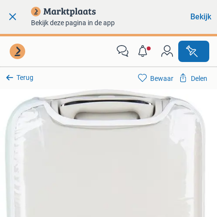
Bekijk
Bekijk deze pagina in de app
Terug
Bewaar
Delen