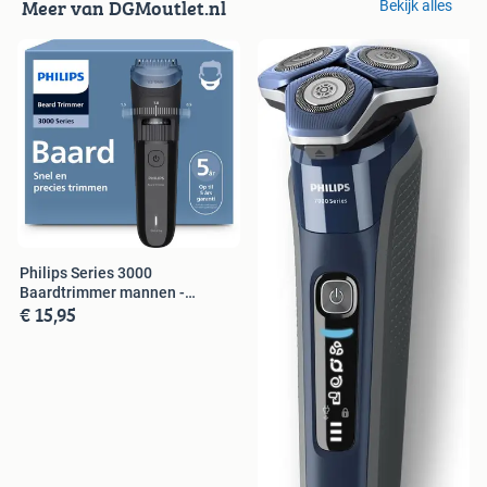
Meer van DGMoutlet.nl
Bekijk alles
Philips Series 3000
Baardtrimmer mannen -
€ 15,95
BT3620/15