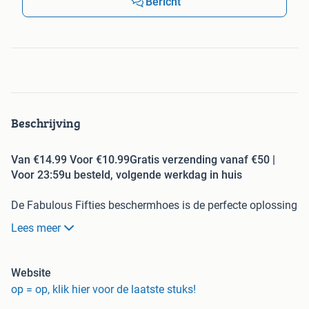
Bericht
Beschrijving
Van €14.99 Voor €10.99Gratis verzending vanaf €50 |
Voor 23:59u besteld, volgende werkdag in huis
De Fabulous Fifties beschermhoes is de perfecte oplossing
voor het behouden van een schone en krasvrije koffer.
Lees meer
Want laten we eerlijk zijn, je wilt hem zo mooi mogelijk
houden natuurlijk. En terecht!
Website
op = op, klik hier voor de laatste stuks!