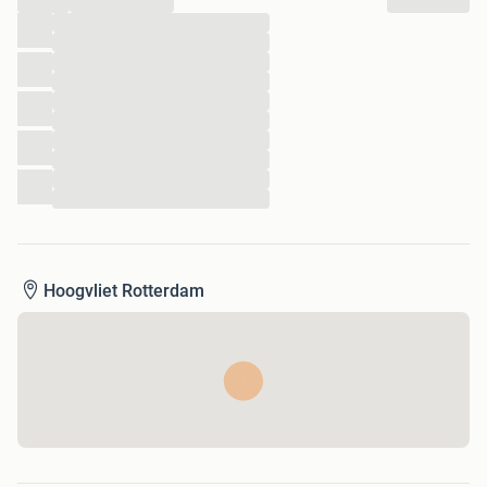
...
...
...
...
...
...
Samenvattend
...
...
...
...
Gemaakt van stevig, rekbaar polyester/lycra en transparant
Hoogvliet Rotterdam
PVC
Afsluitbaar met een stevige rits
Beschikt over een aparte opening voor het handvat
De elastieken lussen voor om de wielen houden de
beschermhoes op zijn plek