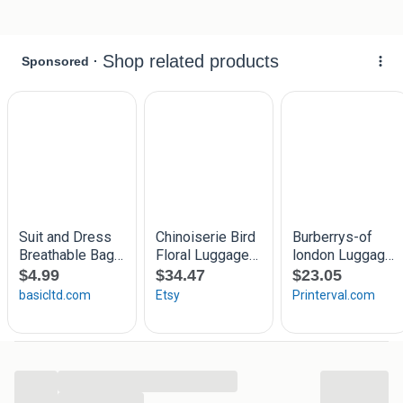
De boven-en zijkanten van de beschermhoes zijn gemaakt
van sterk en rekbaar polyester/lycra. De voor- en
achterzijde zijn transparant. Zo blijft de fashionable look
van je koffer altijd zichtbaar. De beschermhoes is
eenvoudig om je koffer heen te bevestigen. Wat extra fijn
is, is dat je koffer nog gewoon open kan terwijl de hoes
eromheen zit?super praktisch!
Krassen en vuil op je koffer zijn vanaf nu verleden tijd.
...
...