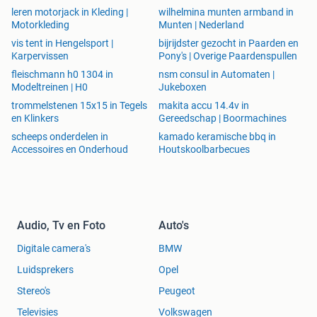
leren motorjack in Kleding |
wilhelmina munten armband in
Motorkleding
Munten | Nederland
vis tent in Hengelsport |
bijrijdster gezocht in Paarden en
Karpervissen
Pony's | Overige Paardenspullen
fleischmann h0 1304 in
nsm consul in Automaten |
Modeltreinen | H0
Jukeboxen
trommelstenen 15x15 in Tegels
makita accu 14.4v in
en Klinkers
Gereedschap | Boormachines
scheeps onderdelen in
kamado keramische bbq in
Accessoires en Onderhoud
Houtskoolbarbecues
Audio, Tv en Foto
Auto's
Digitale camera's
BMW
Luidsprekers
Opel
Stereo's
Peugeot
Televisies
Volkswagen