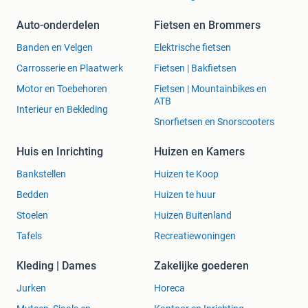
Auto-onderdelen
Fietsen en Brommers
Banden en Velgen
Elektrische fietsen
Carrosserie en Plaatwerk
Fietsen | Bakfietsen
Motor en Toebehoren
Fietsen | Mountainbikes en
ATB
Interieur en Bekleding
Snorfietsen en Snorscooters
Huis en Inrichting
Huizen en Kamers
Bankstellen
Huizen te Koop
Bedden
Huizen te huur
Stoelen
Huizen Buitenland
Tafels
Recreatiewoningen
Kleding | Dames
Zakelijke goederen
Jurken
Horeca