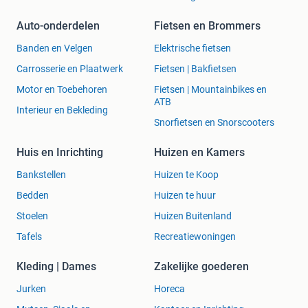
Auto-onderdelen
Fietsen en Brommers
Banden en Velgen
Elektrische fietsen
Carrosserie en Plaatwerk
Fietsen | Bakfietsen
Motor en Toebehoren
Fietsen | Mountainbikes en
ATB
Interieur en Bekleding
Snorfietsen en Snorscooters
Huis en Inrichting
Huizen en Kamers
Bankstellen
Huizen te Koop
Bedden
Huizen te huur
Stoelen
Huizen Buitenland
Tafels
Recreatiewoningen
Kleding | Dames
Zakelijke goederen
Jurken
Horeca