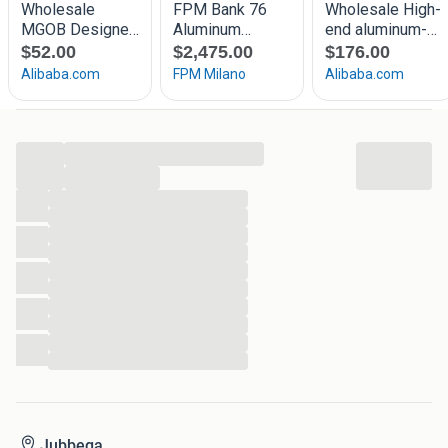
...
...
...
...
...
...
...
...
...
...
...
...
Jubbega