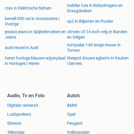
toddler tula in Babydragers en
roxx in Elektrische fietsen
Draagdoeken
benelli 900 sei in Accessoires |
vp2 in Biljarten en Poolen
Overige
jessica jeans in Spijkerbroeken en
citroen c5 16 inch velg in Banden
Jeans
en Velgen
turnpakje 140 lange mouw in
audi reusel in Audi
Turnen
heren horloge blauwe wijzerplaat
theepot douwe egberts in Keuken
in Horloges | Heren
| Servies
Audio, Tv en Foto
Auto's
Digitale camera's
BMW
Luidsprekers
Opel
Stereo's
Peugeot
Televisies
Volkswagen