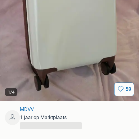
59
1
/
4
MDVV
1 jaar op Marktplaats
...