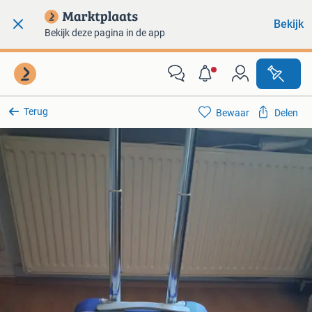
Bekijk
Bekijk deze pagina in de app
Terug
Bewaar
Delen