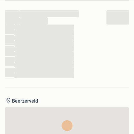
...
...
...
...
...
...
...
...
...
...
...
...
Beerzerveld