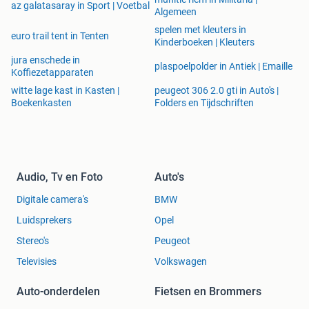
az galatasaray in Sport | Voetbal
Algemeen
spelen met kleuters in
euro trail tent in Tenten
Kinderboeken | Kleuters
jura enschede in
plaspoelpolder in Antiek | Emaille
Koffiezetapparaten
witte lage kast in Kasten |
peugeot 306 2.0 gti in Auto's |
Boekenkasten
Folders en Tijdschriften
Audio, Tv en Foto
Auto's
Digitale camera's
BMW
Luidsprekers
Opel
Stereo's
Peugeot
Televisies
Volkswagen
Auto-onderdelen
Fietsen en Brommers