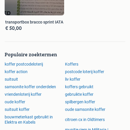
transportbox bracco sprint IATA
€ 50,00
Populaire zoektermen
koffer postcodeloterij
Koffers
koffer action
postcode loterij koffer
suitsuit
liv koffer
samsonite koffer onderdelen
koffers gebruikt
vriendenloterij koffer
gebruikte koffer
oude koffer
spilbergen koffer
suitsuit koffer
oude samsonite koffer
bouwmeterkast gebruikt in
citroen cx in Oldtimers
Elektra en Kabels
munitie riem in Militaria |