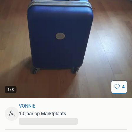
4
1
/
3
VONNIE
10 jaar op Marktplaats
...