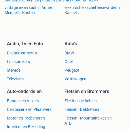
Snaarinstrumenten | Gitaren | Bas
Merk-onafhankelijk
vintage eiken kast in Antiek |
elektrische kachel leeuwarden in
Meubels | Kasten
Kachels
Audio, Tv en Foto
Auto's
Digitale camera's
BMW
Luidsprekers
Opel
Stereo's
Peugeot
Televisies
Volkswagen
Auto-onderdelen
Fietsen en Brommers
Banden en Velgen
Elektrische fietsen
Carrosserie en Plaatwerk
Fietsen | Bakfietsen
Motor en Toebehoren
Fietsen | Mountainbikes en
ATB
Interieur en Bekleding