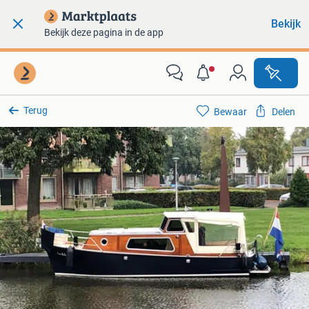
Bekijk
Bekijk deze pagina in de app
Terug
Bewaar
Delen