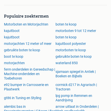
Populaire zoektermen
Motorboten en Motorjachten
boten te koop
kajuitboot
motorboten 9 tot 12 meter
kajuitboot
boten te koop
motorjachten 12 meter of meer
kajuitboot polyester
gebruikte boten te koop
motorboten te koop
boot te koop
gebruikte boten te koop
motorjachten
waterland 850
ferm onderdelen in Gereedschap |
sjamaan spiegel in Antiek |
Machine-onderdelen en
Boeken en Bijbels
Toebehoren
e92 bumper in Carrosserie en
cormick d217 in Agrarisch |
Plaatwerk
Tractoren
lpg pomp in Remmen en
gt86 in Tuning en Styling
Aandrijving
alembic bas in
arrow uitlaat in Onderdelen |