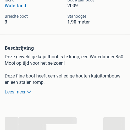
Merk
Bouwjaar boot
Waterland
2009
Breedte boot
Stahoogte
3
1.90 meter
Beschrijving
Deze geweldige kajuitboot is te koop, een Waterlander 850.
Mooi op tijd voor het seizoen!
Deze fijne boot heeft een volledige houten kajuitombouw
en een stalen romp.
Het hout is in 2021 volledig opnieuw gelakt (10 lagen).
Lees meer
De kajuitboot (8,5 meter lang, 3 meter breed) is een écht
varend vakantiehuisje:
...
...