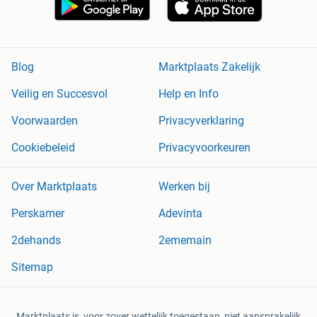
Blog
Marktplaats Zakelijk
Veilig en Succesvol
Help en Info
Voorwaarden
Privacyverklaring
Cookiebeleid
Privacyvoorkeuren
Over Marktplaats
Werken bij
Perskamer
Adevinta
2dehands
2ememain
Sitemap
Marktplaats is, voor zover wettelijk toegestaan, niet aansprakelijk