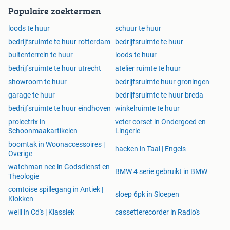
Populaire zoektermen
loods te huur
schuur te huur
bedrijfsruimte te huur rotterdam
bedrijfsruimte te huur
buitenterrein te huur
loods te huur
bedrijfsruimte te huur utrecht
atelier ruimte te huur
showroom te huur
bedrijfsruimte huur groningen
garage te huur
bedrijfsruimte te huur breda
bedrijfsruimte te huur eindhoven
winkelruimte te huur
prolectrix in
veter corset in Ondergoed en
Schoonmaakartikelen
Lingerie
boomtak in Woonaccessoires |
hacken in Taal | Engels
Overige
watchman nee in Godsdienst en
BMW 4 serie gebruikt in BMW
Theologie
comtoise spillegang in Antiek |
sloep 6pk in Sloepen
Klokken
weill in Cd's | Klassiek
cassetterecorder in Radio's