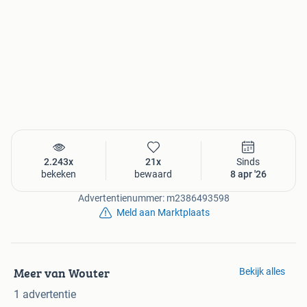
Jaarlijks, 1 jaar na ingangsdatum huurovereenkomst
volgens module “Indexering Huren” van het CBS.
Huurder zal zelf een contract voor electra en water etc.
afsluiten
2.243x
21x
Sinds
bekeken
bewaard
8 apr '26
Advertentienummer: m2386493598
Meld aan Marktplaats
Meer van Wouter
Bekijk alles
1 advertentie