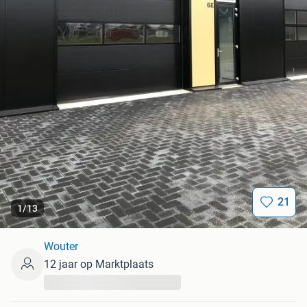
21
1
/
13
Wouter
12 jaar op Marktplaats
...