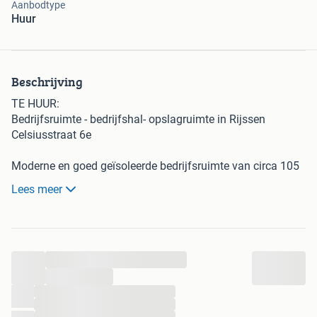
Aanbodtype
Huur
Beschrijving
TE HUUR:
Bedrijfsruimte - bedrijfshal- opslagruimte in Rijssen
Celsiusstraat 6e
Moderne en goed geïsoleerde bedrijfsruimte van circa 105
m², gelegen aan de Celsiusstraat 6E op bedrijventerrein De
Lees meer
Mors in Rijssen.
De unit beschikt over een vrije hoogte van ongeveer 7,80
meter, wat volop mogelijkheden biedt voor het realiseren
...
van een entresolvloer, kantoorruimte of showroom.
Momenteel is er een verdieping aanwezig met kantoor en
...
kantine. Deze kan desgewenst behouden blijven of in
...
...
overleg worden verwijderd.