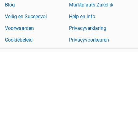
Blog
Marktplaats Zakelijk
Veilig en Succesvol
Help en Info
Voorwaarden
Privacyverklaring
Cookiebeleid
Privacyvoorkeuren
Over Marktplaats
Werken bij
Perskamer
Adevinta
2dehands
2ememain
Sitemap
Marktplaats is, voor zover wettelijk toegestaan, niet aansprakelijk
voor (gevolg)schade die voortkomt uit het gebruik van deze site,
dan wel uit fouten of ontbrekende functionaliteiten op deze site.
Copyright © 2026 Marktplaats B.V. Alle rechten voorbehouden.