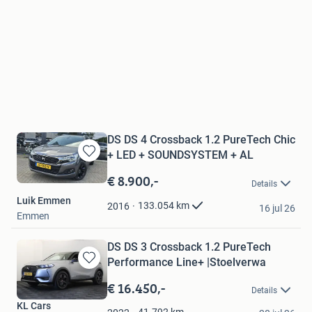
DS DS 4 Crossback 1.2 PureTech Chic
+ LED + SOUNDSYSTEM + AL
Bewaren
in
€ 8.900,-
Details
Mijn
Luik Emmen
Favorieten
133.054
km
2016
16 jul 26
Emmen
DS DS 3 Crossback 1.2 PureTech
Performance Line+ |Stoelverwa
Bewaren
in
€ 16.450,-
Details
Mijn
KL Cars
Favorieten
41.792
km