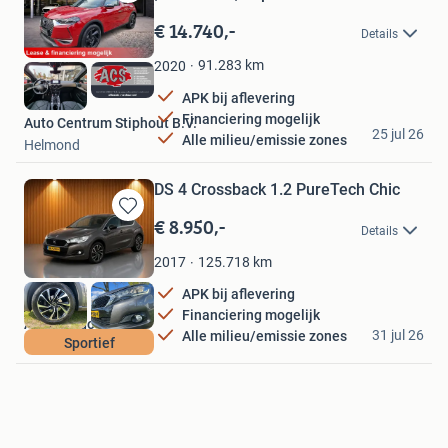
Bewaren
in
€ 14.740,-
Details
Mijn
Favorieten
91.283
km
2020
APK bij aflevering
Financiering mogelijk
Auto Centrum Stiphout B.V.
25 jul 26
Alle milieu/emissie zones
Helmond
DS 4 Crossback 1.2 PureTech Chic
€ 8.950,-
Bewaren
Details
in
Mijn
125.718
km
2017
Favorieten
APK bij aflevering
Financiering mogelijk
Auto Borgo BV
31 jul 26
Alle milieu/emissie zones
Sportief
Ridderkerk