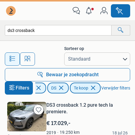
DS
Sorteer op
Alle afstanden…
Bewaar je zoekopdracht
Filters
Auto's
DS
Te koop
Verwijder filters
DS3 crossback 1.2 pure tech la
premiere.
Bewaren
in
€ 17.029,-
Mijn
Frank
Favorieten
19.250
km
2019
18 jul 26