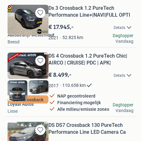
Ds 3 Crossback 1.2 PureTech
Performance Line+|NAVI|FULL OPTI
Bewaren
in
€ 17.945,-
Details
Mijn
Autobedrijf Westerhout
Dagtopper
Favorieten
52.825
km
2021
Vandaag
Beesd
DS 4 Crossback 1.2 PureTech Chic|
AIRCO | CRUISE| PDC | APK|
Bewaren
in
€ 8.499,-
Details
Mijn
Favorieten
110.658
km
2017
NAP gecontroleerd
DS 4 Crossback
Financiering mogelijk
Loyaal Auto's
Dagtopper
Alle milieu/emissie zones
Vandaag
Lisse
DS DS7 Crossback 130 PureTech
Performance Line LED Camera Ca
Bewaren