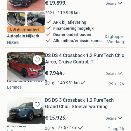
in
€ 19.899,-
Details
Mijn
Favorieten
119.998
km
2021
APK bij aflevering
Financiering mogelijk
NW distributieriem
Dealer onderhouden
Autoplein Nijkerk
Dagtopper
Alle milieu/emissie zones
Vandaag
Nijkerk
DS DS 4 Crossback 1.2 PureTech Chic
Airco, Cruise Control, T
Bewaren
in
€ 7.944,-
Details
Mijn
Grootauto-Van Es B.V.
Favorieten
140.951
km
2016
29 jul 26
Eemnes
DS DS 3 Crossback 1.2 PureTech
Grand Chic | Stoelverwarming
Bewaren
in
€ 15.925,-
Details
Mijn
SPOTiCAR
Favorieten
77.572
km
2019
2 aug 26