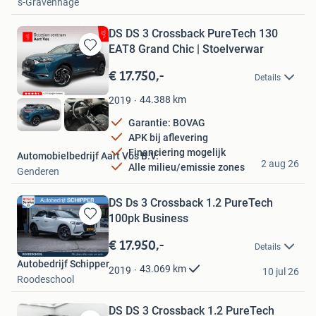
's-Gravenhage
DS DS 3 Crossback PureTech 130
EAT8 Grand Chic | Stoelverwar
Bewaren
in
€ 17.750,-
Details
Mijn
Favorieten
44.388
km
2019
Garantie: BOVAG
APK bij aflevering
Financiering mogelijk
Automobielbedrijf Aart Vos B.V.
2 aug 26
Alle milieu/emissie zones
Genderen
DS Ds 3 Crossback 1.2 PureTech
100pk Business
Bewaren
in
€ 17.950,-
Details
Mijn
Autobedrijf Schipper
Favorieten
43.069
km
2019
10 jul 26
Roodeschool
DS DS 3 Crossback 1.2 PureTech