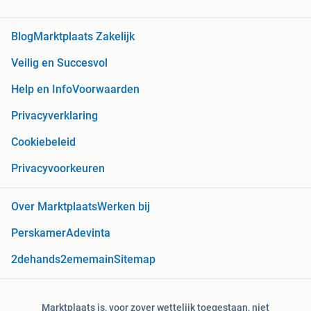
Blog
Marktplaats Zakelijk
Veilig en Succesvol
Help en Info
Voorwaarden
Privacyverklaring
Cookiebeleid
Privacyvoorkeuren
Over Marktplaats
Werken bij
Perskamer
Adevinta
2dehands
2ememain
Sitemap
Marktplaats is, voor zover wettelijk toegestaan, niet