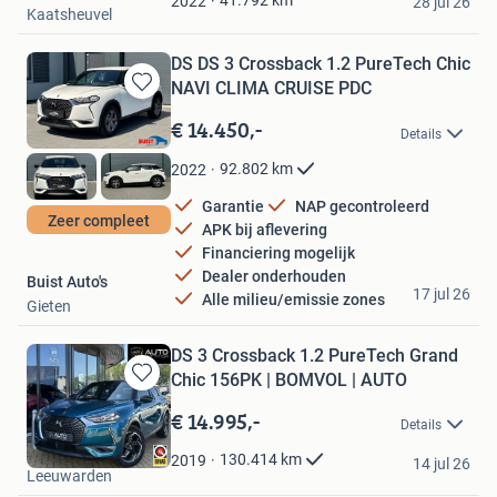
2022
28 jul 26
Kaatsheuvel
DS DS 3 Crossback 1.2 PureTech Chic
NAVI CLIMA CRUISE PDC
Bewaren
in
€ 14.450,-
Details
Mijn
Favorieten
92.802
km
2022
Garantie
NAP gecontroleerd
Zeer compleet
APK bij aflevering
Financiering mogelijk
Dealer onderhouden
Buist Auto's
17 jul 26
Alle milieu/emissie zones
Gieten
DS 3 Crossback 1.2 PureTech Grand
Chic 156PK | BOMVOL | AUTO
Bewaren
in
€ 14.995,-
Details
Mijn
Auto Plantinga
Favorieten
130.414
km
2019
14 jul 26
Leeuwarden