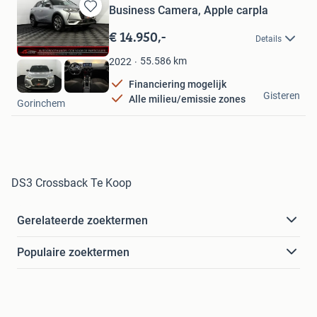
Business Camera, Apple carpla
Bewaren
in
€ 14.950,-
Details
Mijn
Favorieten
55.586
km
2022
Financiering mogelijk
C.D. Cars
Gisteren
Alle milieu/emissie zones
Gorinchem
DS3 Crossback Te Koop
Gerelateerde zoektermen
Populaire zoektermen