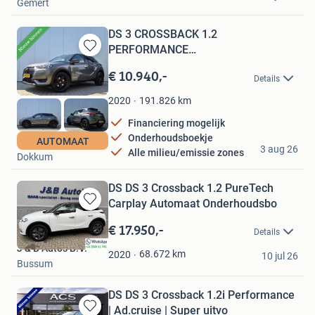
Gemert
DS 3 CROSSBACK 1.2
PERFORMANCE
Bewaren
LINE/ALCANTARA/HEAD-UP/FULL L
in
€ 10.940,-
Details
Mijn
Favorieten
191.826
km
2020
Financiering mogelijk
Onderhoudsboekje
Van Dellen Auto's
AUTOMAAT
3 aug 26
Alle milieu/emissie zones
Dokkum
DS DS 3 Crossback 1.2 PureTech
Carplay Automaat Onderhoudsbo
Bewaren
in
€ 17.950,-
Details
Mijn
J & B Auto's B.V.
Favorieten
68.672
km
2020
10 jul 26
Bussum
DS DS 3 Crossback 1.2i Performance
| Ad.cruise | Super uitvo