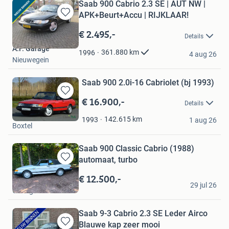
Saab 900 Cabrio 2.3 SE | AUT NW |
APK+Beurt+Accu | RIJKLAAR!
Bewaren
in
€ 2.495,-
Details
Mijn
A.F. Garage
Favorieten
361.880
km
1996
4 aug 26
Nieuwegein
Saab 900 2.0i-16 Cabriolet (bj 1993)
€ 16.900,-
Bewaren
Details
in
Classic Park
Mijn
142.615
km
1993
1 aug 26
Boxtel
Favorieten
Saab 900 Classic Cabrio (1988)
automaat, turbo
Bewaren
in
€ 12.500,-
G.W. S.
Mijn
29 jul 26
Oudega
Favorieten
Saab 9-3 Cabrio 2.3 SE Leder Airco
Blauwe kap zeer mooi