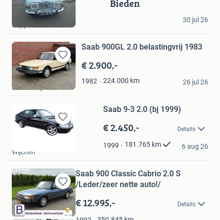
Bieden
Bewaren
in
Sandor
Mijn
30 jul 26
Sappemeer
Favorieten
Saab 900GL 2.0 belastingvrij 1983
€ 2.900,-
Bewaren
in
EVB Cars
224.000
km
1982
Mijn
26 jul 26
Denekamp
Favorieten
Saab 9-3 2.0 (bj 1999)
€ 2.450,-
Bewaren
Details
in
Garage Bas
Mijn
181.765
km
1999
6 aug 26
Wijchen
Favorieten
Saab 900 Classic Cabrio 2.0 S
/Leder/zeer nette auto!/
Bewaren
in
€ 12.995,-
Details
Mijn
Favorieten
350.845
km
1992