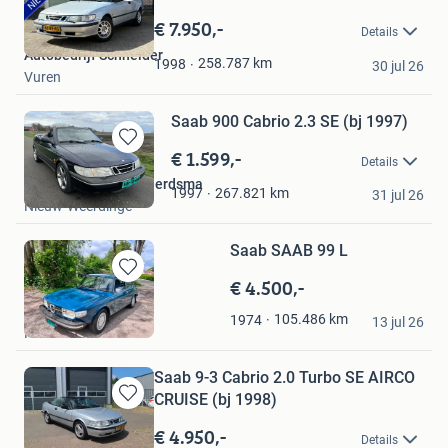
Bewaren
in
€ 7.950,-
Details
Mijn
Autobedrijf Schneider
Favorieten
258.787
km
1998
30 jul 26
Vuren
Saab 900 Cabrio 2.3 SE (bj 1997)
€ 1.599,-
Bewaren
Details
in
Autobedrijf Mark Tjeerdsma
Mijn
267.821
km
1997
31 jul 26
Nieuw-Weerdinge
Favorieten
Saab SAAB 99 L
€ 4.500,-
Bewaren
in
Classic Cars Heerde
105.486
km
1974
Mijn
13 jul 26
Heerde
Favorieten
Saab 9-3 Cabrio 2.0 Turbo SE AIRCO
CRUISE (bj 1998)
Bewaren
in
€ 4.950,-
Details
Mijn