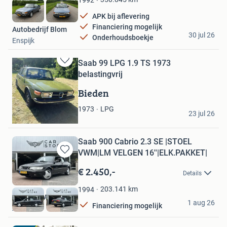
APK bij aflevering
Financiering mogelijk
Autobedrijf Blom
30 jul 26
Onderhoudsboekje
Enspijk
Saab 99 LPG 1.9 TS 1973
Bewaren
belastingvrij
in
Mijn
Bieden
Favorieten
Ronny
LPG
1973
23 jul 26
Klijndijk
Saab 900 Cabrio 2.3 SE |STOEL
VWM|LM VELGEN 16''|ELK.PAKKET|
Bewaren
in
€ 2.450,-
Details
Mijn
Favorieten
203.141
km
1994
Car Store Assen
1 aug 26
Financiering mogelijk
Assen