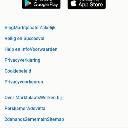
Blog
Marktplaats Zakelijk
Veilig en Succesvol
Help en Info
Voorwaarden
Privacyverklaring
Cookiebeleid
Privacyvoorkeuren
Over Marktplaats
Werken bij
Perskamer
Adevinta
2dehands
2ememain
Sitemap