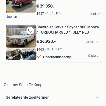
Bewaren
in
€ 39.950,-
Mijn
Lindeman Auto's
Favorieten
1.848
km
1957
19 jul 26
Nuenen
Chevrolet Corvair Spyder 900 Monza
/ TURBOCHARGED *FULLY RES
Bewaren
in
€ 24.950,-
Details
Mijn
Favorieten
83.103
km
1963
Auto Mooij Classics
Gisteren
Onderhoudsboekje
Beek en Donk
Oldtimer Saab Te Koop
Gerelateerde zoektermen