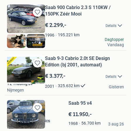
Saab 900 Cabrio 2.3 S 110KW /
150PK Zéér Mooi
Bewaren
in
€ 2.299,-
Details
Mijn
Favorieten
195.221
km
1996
Autohuis Zuiderveen
Dagtopper
Vandaag
Oude Pekela
Saab 9-3 Cabrio 2.0t SE Design
Edition (bj 2001, automaat)
Bewaren
in
€ 3.377,-
Details
Mijn
TZ Trading bv
Favorieten
325.632
km
2001
Gisteren
Nijmegen
Saab 95 v4
€ 11.950,-
Bewaren
in
Jansen Cars & Classics
56.700
km
1968
Mijn
3 aug 26
Hierden
Favorieten