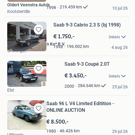
Oldert Veenstra Auto's
Favorieten
219.459
km
1998
10 jul 26
Kootstertille
Saab 9-3 Cabrio 2.3 S (bj 1998)
€ 1.750,-
Bewaren
Details
in
Autobedrijf Ceulen en Ko* B.V.
Mijn
196.002
km
1998
4 aug 26
Groningen
Favorieten
Saab 9-3 Coupé 2.0T
€ 3.450,-
Bewaren
Details
in
Vakgarage Tip
Mijn
284.646
km
2000
25 jul 26
Elst
Favorieten
Saab 96 L V4 Limited Editition -
ONLINE AUCTION
Bewaren
in
€ 8.500,-
Mijn
Classic Car Auctions
Favorieten
46.426
km
1980
29 jul 26
Uithoorn