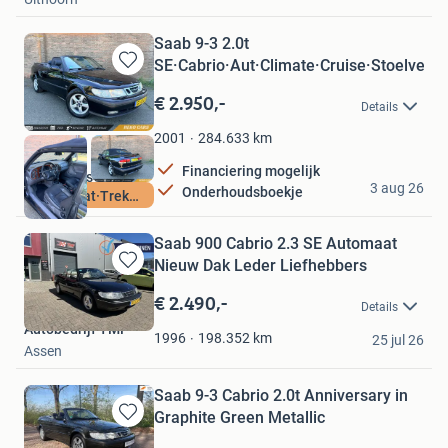
Saab 9-3 2.0t
SE·Cabrio·Aut·Climate·Cruise·Stoelverw.
Bewaren
in
€ 2.950,-
Details
Mijn
Favorieten
284.633
km
2001
Financiering mogelijk
HEKO Cars B.V.
3 aug 26
Onderhoudsboekje
Automaat·Trekhaak
Haaksbergen
Saab 900 Cabrio 2.3 SE Automaat
Nieuw Dak Leder Liefhebbers
Bewaren
in
€ 2.490,-
Details
Mijn
Autobedrijf TMF
Favorieten
198.352
km
1996
25 jul 26
Assen
Saab 9-3 Cabrio 2.0t Anniversary in
Graphite Green Metallic
Bewaren