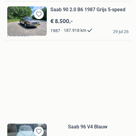
Saab 90 2.0 B6 1987 Grijs 5-speed
€ 8.500,-
Bewaren
in
Kelderman
187.918
km
1987
Mijn
29 jul 26
Amersfoort
Favorieten
Saab 96 V4 Blauw