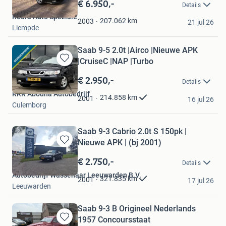
in
€ 6.950,-
Details
Mijn
Redra Auto Speziale
Favorieten
207.062
km
2003
21 jul 26
Liempde
Saab 9-5 2.0t |Airco |Nieuwe APK
|CruiseC |NAP |Turbo
Bewaren
in
€ 2.950,-
Details
Mijn
RRR Abouna Autobedrijf
Favorieten
214.858
km
2001
16 jul 26
Culemborg
Saab 9-3 Cabrio 2.0t S 150pk |
Nieuwe APK | (bj 2001)
Bewaren
in
€ 2.750,-
Details
Mijn
Autobedrijf Wassenaar Leeuwarden B.V.
Favorieten
321.835
km
2001
17 jul 26
Leeuwarden
Saab 9-3 B Origineel Nederlands
1957 Concoursstaat