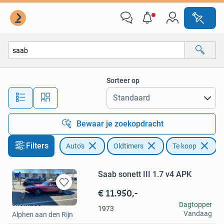
Oldtimers
Sorteer op
Alle afstanden…
Bewaar je zoekopdracht
Filters
Auto's
Oldtimers
Te koop
Ve
Saab sonett III 1.7 v4 APK
€ 11.950,-
Bewaren
in
chemado
Dagtopper
1973
Mijn
Vandaag
Alphen aan den Rijn
Favorieten