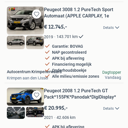
Peugeot 3008 1.2 PureTech Sport
Automaat (APPLE CARPLAY, 1e
Bewaren
in
€ 12.745,-
Details
Mijn
Favorieten
143.701
km
2019
Garantie: BOVAG
NAP gecontroleerd
APK bij aflevering
Financiering mogelijk
Onderhoudsboekje
Autocentrum Krimpenerwaard
Dagtopper
Alle milieu/emissie zones
Vandaag
Krimpen aan den IJssel
Peugeot 2008 1.2 PureTech GT
Pack*155PK*Panodak*DigiDisplay*
Bewaren
in
€ 20.995,-
Details
Mijn
Favorieten
42.606
km
2021
APK bij aflevering