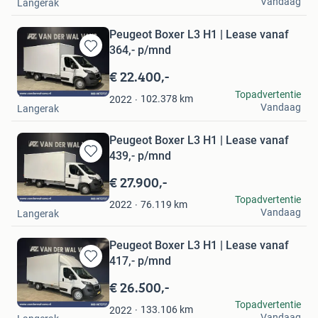
Vandaag
Langerak
Peugeot Boxer L3 H1 | Lease vanaf
364,- p/mnd
Bewaren
in
€ 22.400,-
Mijn
Van der Wal Vans
Topadvertentie
Favorieten
102.378
km
2022
Vandaag
Langerak
Peugeot Boxer L3 H1 | Lease vanaf
439,- p/mnd
Bewaren
in
€ 27.900,-
Mijn
Van der Wal Vans
Topadvertentie
Favorieten
76.119
km
2022
Vandaag
Langerak
Peugeot Boxer L3 H1 | Lease vanaf
417,- p/mnd
Bewaren
in
€ 26.500,-
Mijn
Van der Wal Vans
Topadvertentie
Favorieten
133.106
km
2022
Vandaag