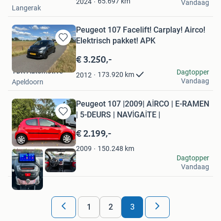
Favorieten
65.697
km
2024
Vandaag
Langerak
Peugeot 107 Facelift! Carplay! Airco!
Elektrisch pakket! APK
Bewaren
in
€ 3.250,-
Mijn
TDK Automotive
Dagtopper
Favorieten
173.920
km
2012
Vandaag
Apeldoorn
Peugeot 107 |2009| AİRCO | E-RAMEN
| 5-DEURS | NAVİGAİTE |
Bewaren
in
€ 2.199,-
Mijn
Favorieten
150.248
km
2009
marcoo
Dagtopper
Vandaag
Arnhem
1
2
3