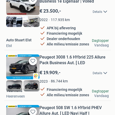
Business 1e Eigenaar | Volled
Bewaren
in
€ 23.500,-
Details
Mijn
Favorieten
117.935
km
2022
APK bij aflevering
Financiering mogelijk
Dealer onderhouden
Auto Stuart Elst
Dagtopper
Alle milieu/emissie zones
Vandaag
Elst
Peugeot 3008 1.6 HYbrid 225 Allure
Pack Business Aut. [ LED
Bewaren
in
€ 19.909,-
Details
Mijn
Favorieten
86.744
km
2023
Financiering mogelijk
Vaartland
Dagtopper
Alle milieu/emissie zones
Vandaag
Heerenveen
Peugeot 508 SW 1.6 HYbrid PHEV
Allure Aut. [ LED Navi Half l