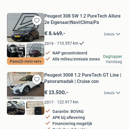
Peugeot 308 SW 1.2 PureTech Allure
2e Eigenaar|Navi|Clima|Pa
Bewaren
in
€ 8.449,-
Details
Mijn
Favorieten
110.557
km
2019
NAP gecontroleerd
Autobaan B.V.
Dagtopper
Alle milieu/emissie zones
Pano|D-riem verv
Vandaag
Lelystad
Peugeot 3008 1.2 PureTech GT Line |
Panoramadak | Cruise con
Bewaren
in
€ 13.500,-
Details
Mijn
Favorieten
122.917
km
2017
Garantie: BOVAG
APK bij aflevering
Financiering mogelijk