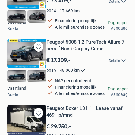
€ 23.409,-
Details
Mijn
Favorieten
17.669
km
2024
Financiering mogelijk
Vaartland
Dagtopper
Alle milieu/emissie zones
Vandaag
Breda
Peugeot 5008 1.2 PureTech Allure 7-
pers. [ Navi+Carplay Came
Bewaren
in
€ 17.309,-
Details
Mijn
Favorieten
48.060
km
2019
NAP gecontroleerd
Financiering mogelijk
Vaartland
Dagtopper
Alle milieu/emissie zones
Vandaag
Breda
Peugeot Boxer L3 H1 | Lease vanaf
469,- p/mnd
Bewaren
in
€ 29.750,-
Mijn
Van der Wal Vans