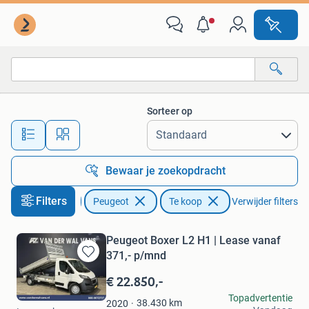
Peugeot
Sorteer op
Alle afstanden…
Bewaar je zoekopdracht
Filters
Auto's
Peugeot
Te koop
Verwijder filters
Peugeot Boxer L2 H1 | Lease vanaf
371,- p/mnd
Bewaren
in
€ 22.850,-
Mijn
Van der Wal Vans
Topadvertentie
Favorieten
38.430
km
2020