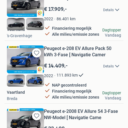
Bewaren
in
€ 17.909,-
Details
Mijn
Favorieten
86.401
km
2022
Financiering mogelijk
Vaartland
Dagtopper
Alle milieu/emissie zones
Vandaag
's-Gravenhage
Peugeot e-208 EV Allure Pack 50
kWh 3-Fase [ Navigatie Camer
Bewaren
in
€ 14.409,-
Details
Mijn
Favorieten
111.893
km
2022
NAP gecontroleerd
Financiering mogelijk
Vaartland
Dagtopper
Alle milieu/emissie zones
Vandaag
Breda
Peugeot e-2008 EV Allure 54 3-Fase
NW-Model [ Navigatie Came
Bewaren
in