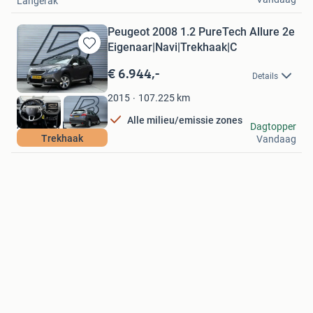
Langerak
Peugeot 2008 1.2 PureTech Allure 2e
Eigenaar|Navi|Trekhaak|C
Bewaren
in
€ 6.944,-
Details
Mijn
Favorieten
107.225
km
2015
Alle milieu/emissie zones
Autobaan B.V.
Dagtopper
Trekhaak
Vandaag
Lelystad