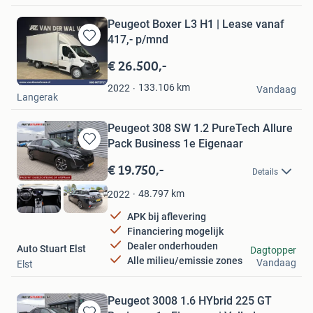
Peugeot Boxer L3 H1 | Lease vanaf
417,- p/mnd
Bewaren
in
€ 26.500,-
Mijn
Van der Wal Vans
Favorieten
133.106
km
2022
Vandaag
Langerak
Peugeot 308 SW 1.2 PureTech Allure
Pack Business 1e Eigenaar
Bewaren
in
€ 19.750,-
Details
Mijn
Favorieten
48.797
km
2022
APK bij aflevering
Financiering mogelijk
Dealer onderhouden
Auto Stuart Elst
Dagtopper
Alle milieu/emissie zones
Vandaag
Elst
Peugeot 3008 1.6 HYbrid 225 GT