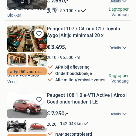
€ 7.650,-
Details
Mijn
Ceramico Cars & Detailing
Favorieten
Dagtopper
59.100
km
2019
Vandaag
Blokker
Peugeot 107 / Citroen C1 / Toyota
Aygo |Altijd minimaal 20 x
Bewaren
in
€ 3.495,-
Details
Mijn
Favorieten
96.500
km
2010
APK bij aflevering
altyd 60 voorradig
Onderhoudsboekje
Gerrit Vos Auto's
Dagtopper
Alle milieu/emissie zones
Vandaag
Veen
Peugeot 108 1.0 e-VTi Active | Airco |
Goed onderhouden | LE
Bewaren
in
€ 7.250,-
Details
Mijn
Favorieten
142.043
km
2020
NAP gecontroleerd