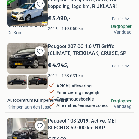
koppeling, lage km, RIJKLAAR!
Bewaren
in
€ 5.490,-
Details
Mijn
Ravens Automotive
Dagtopper
Favorieten
149.050
km
2016
Vandaag
De Krim
Peugeot 207 CC 1.6 VTi Griffe
(CLIMATE, TREKHAAK, CRUISE, SP
Bewaren
in
€ 4.945,-
Details
Mijn
Favorieten
178.631
km
2012
APK bij aflevering
Financiering mogelijk
Onderhoudsboekje
Autocentrum Krimpenerwaard
Dagtopper
Alle milieu/emissie zones
Vandaag
Krimpen aan den IJssel
Peugeot 108 2019. Active. MET
SLECHTS 59.000 km NAP.
Bewaren
in