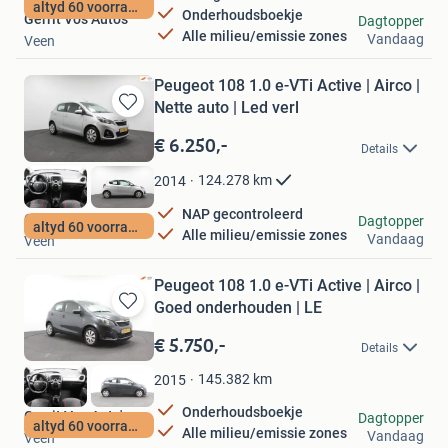
altyd 60 voorradig
Onderhoudsboekje
Gerrit Vos Auto's
Dagtopper
Alle milieu/emissie zones
Vandaag
Veen
Peugeot 108 1.0 e-VTi Active | Airco |
Nette auto | Led verl
Bewaren
in
€ 6.250,-
Details
Mijn
Favorieten
124.278
km
2014
NAP gecontroleerd
Gerrit Vos Auto's
Dagtopper
altyd 60 voorradig
Alle milieu/emissie zones
Vandaag
Veen
Peugeot 108 1.0 e-VTi Active | Airco |
Goed onderhouden | LE
Bewaren
in
€ 5.750,-
Details
Mijn
Favorieten
145.382
km
2015
Onderhoudsboekje
Gerrit Vos Auto's
Dagtopper
altyd 60 voorradig
Alle milieu/emissie zones
Vandaag
Veen