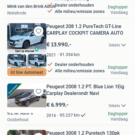
Dealer onderhouden
Mink van den Brink Auto's
Dagtopper
Alle milieu/emissie zones
Vandaag
Nistelrode
Peugeot 208 1.2 PureTech GT-Line
CARPLAY COCKPIT CAMERA AUTO
Bewaren
in
€ 13.990,-
Details
Mijn
Favorieten
91.354
km
2021
Dealer onderhouden
Autobedrijf S.A.E.
Dagtopper
Alle milieu/emissie zones
Gt line Automaat
Vandaag
Dordrecht
Peugeot 2008 1.2 PT. Blue Lion 1Eig
Carplay Dealerondr Navi
Bewaren
in
€ 6.999,-
Details
Mijn
S.E.M. Auto´s
Favorieten
Dagtopper
95.237
km
2016
Vandaag
Oosterhout
Peugeot 3008 1.2 Puretech 130pk