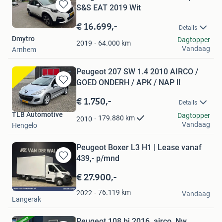
S&S EAT 2019 Wit
Bewaren
in
€ 16.699,-
Details
Mijn
Dmytro
Dagtopper
Favorieten
64.000
km
2019
Vandaag
Arnhem
Peugeot 207 SW 1.4 2010 AIRCO /
GOED ONDERH / APK / NAP !!
Bewaren
in
€ 1.750,-
Details
Mijn
TLB Automotive
Favorieten
Dagtopper
179.880
km
2010
Vandaag
Hengelo
Peugeot Boxer L3 H1 | Lease vanaf
439,- p/mnd
Bewaren
in
€ 27.900,-
Mijn
Van der Wal Vans
Favorieten
76.119
km
2022
Vandaag
Langerak
Peugeot 108 bj 2016, airco, Nw