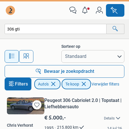
Auto's
Sorteer op
Alle afstanden…
Bewaar je zoekopdracht
Filters
Auto's
Te koop
Verwijder filters
Peugeot 306 Cabriolet 2.0 | Topstaat |
Liefhebbersauto
Bewaren
in
€ 5.000,-
Details
Mijn
Chris Verhorst
Favorieten
215.800
km
1995
14 jul 26