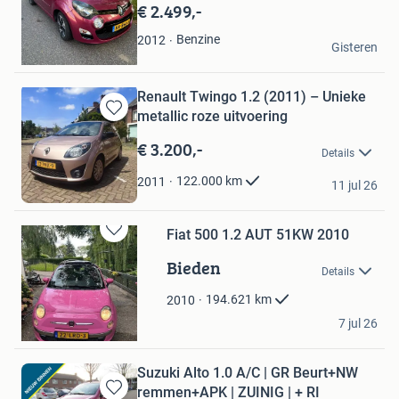
Mijn
€ 2.499,-
Favorieten
Rob
Benzine
2012
Gisteren
Aalsmeer
Renault Twingo 1.2 (2011) – Unieke
metallic roze uitvoering
Bewaren
in
€ 3.200,-
Details
Mijn
Favorieten
Rosa M
122.000
km
2011
11 jul 26
Rijswijk
Fiat 500 1.2 AUT 51KW 2010
Bewaren
in
Bieden
Details
Mijn
Favorieten
194.621
km
2010
Van de burgt
7 jul 26
Dordrecht
Suzuki Alto 1.0 A/C | GR Beurt+NW
remmen+APK | ZUINIG | + RI