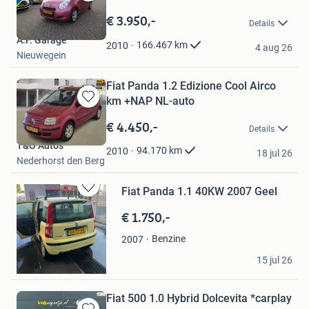
Bewaren
in
€ 3.950,-
Details
Mijn
A.F. Garage
Favorieten
166.467
km
2010
4 aug 26
Nieuwegein
Fiat Panda 1.2 Edizione Cool Airco
km +NAP NL-auto
Bewaren
in
€ 4.450,-
Details
Mijn
T&O Auto's
Favorieten
94.170
km
2010
18 jul 26
Nederhorst den Berg
Fiat Panda 1.1 40KW 2007 Geel
Bewaren
in
€ 1.750,-
Mijn
Favorieten
Benzine
2007
van Boeren
15 jul 26
Rotterdam
Fiat 500 1.0 Hybrid Dolcevita *carplay