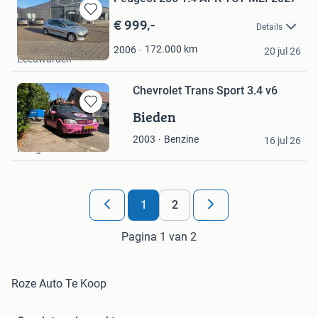
€ 999,-
Bewaren
Details
in
Gijs
Mijn
172.000
km
2006
20 jul 26
Leeuwarden
Favorieten
Chevrolet Trans Sport 3.4 v6
Bieden
Bewaren
in
Jorrit Nijholt
Benzine
2003
Mijn
16 jul 26
Hoogwoud
Favorieten
1
2
Pagina 1 van 2
Roze Auto Te Koop