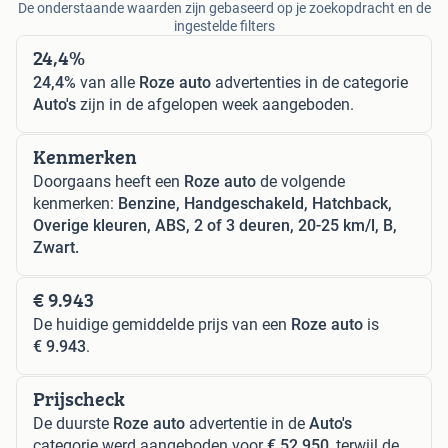
De onderstaande waarden zijn gebaseerd op je zoekopdracht en de
ingestelde filters
24,4%
24,4%
van alle
Roze auto
advertenties in de categorie
Auto's
zijn in de afgelopen week aangeboden.
Kenmerken
Doorgaans heeft een
Roze auto
de volgende
kenmerken:
Benzine, Handgeschakeld, Hatchback,
Overige kleuren, ABS, 2 of 3 deuren, 20-25 km/l, B,
Zwart.
€ 9.943
De huidige gemiddelde prijs van een
Roze auto
is
€ 9.943
.
Prijscheck
De duurste
Roze auto
advertentie in de
Auto's
categorie werd aangeboden voor
€ 52.950
, terwijl de