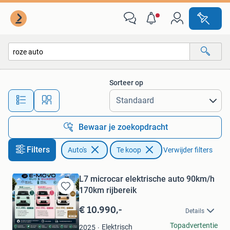
Auto's
Sorteer op
Alle afstanden…
Bewaar je zoekopdracht
Filters
Auto's
Te koop
Verwijder filters
L7 microcar elektrische auto 90km/h
170km rijbereik
Bewaren
in
€ 10.990,-
Details
Mijn
Favorieten
E-MOVO
Topadvertentie
Elektrisch
2025