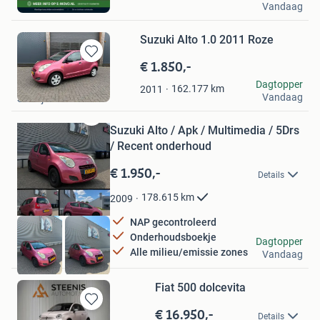
Vandaag
Oudewater
Suzuki Alto 1.0 2011 Roze
€ 1.850,-
Bewaren
in
Maarten Hendriks
Dagtopper
162.177
km
2011
Mijn
Vandaag
Schaijk
Favorieten
Bewaren
Suzuki Alto / Apk / Multimedia / 5Drs
in
/ Recent onderhoud
Mijn
Favorieten
€ 1.950,-
Details
178.615
km
2009
NAP gecontroleerd
Onderhoudsboekje
KoCars
Dagtopper
Alle milieu/emissie zones
Vandaag
Zwaag
Fiat 500 dolcevita
€ 16.950,-
Bewaren
Details