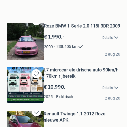
Roze BMW 1-Serie 2.0 118I 3DR 2009
Bewaren
in
€ 1.990,-
Mijn
Details
Favorieten
238.405
km
2009
Floortje
2 aug 26
Maarn
L7 microcar elektrische auto 90km/h
170km rijbereik
Bewaren
in
€ 10.990,-
Details
Mijn
Favorieten
E-MOVO
Elektrisch
2025
2 aug 26
Oudewater
Renault Twingo 1.1 2012 Roze
Bewaren
nieuwe APK.
in