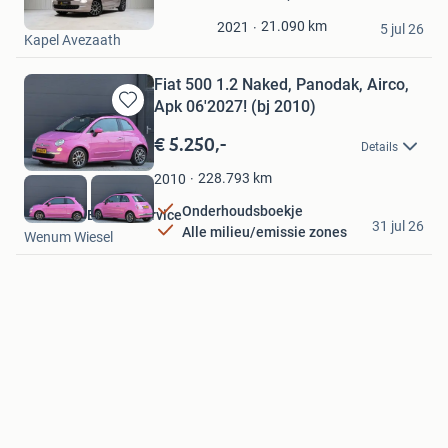
in
Steenis Automotive
Mijn
21.090
km
2021
5 jul 26
Kapel Avezaath
Favorieten
Fiat 500 1.2 Naked, Panodak, Airco,
Apk 06'2027! (bj 2010)
Bewaren
in
€ 5.250,-
Details
Mijn
Favorieten
228.793
km
2010
Onderhoudsboekje
Van Zeist Bandenservice
31 jul 26
Alle milieu/emissie zones
Wenum Wiesel