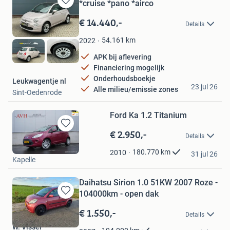
*cruise *pano *airco
Bewaren
in
€ 14.440,-
Details
Mijn
Favorieten
54.161
km
2022
APK bij aflevering
Financiering mogelijk
Onderhoudsboekje
Leukwagentje nl
23 jul 26
Alle milieu/emissie zones
Sint-Oedenrode
Ford Ka 1.2 Titanium
€ 2.950,-
Bewaren
Details
in
AVH Auto's
Mijn
180.770
km
2010
31 jul 26
Kapelle
Favorieten
Daihatsu Sirion 1.0 51KW 2007 Roze -
104000km - open dak
Bewaren
in
€ 1.550,-
Details
Mijn
W. Visser
Favorieten