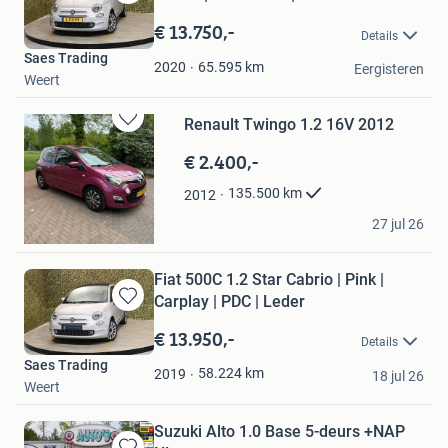
Bewaren
in
€ 13.750,-
Details
Mijn
Saes Trading
Favorieten
65.595
km
2020
Eergisteren
Weert
Renault Twingo 1.2 16V 2012
Bewaren
in
€ 2.400,-
Mijn
Favorieten
135.500
km
2012
Vera Judith
27 jul 26
Blesdijke
Fiat 500C 1.2 Star Cabrio | Pink |
Carplay | PDC | Leder
Bewaren
in
€ 13.950,-
Details
Mijn
Saes Trading
Favorieten
58.224
km
2019
18 jul 26
Weert
Suzuki Alto 1.0 Base 5-deurs +NAP