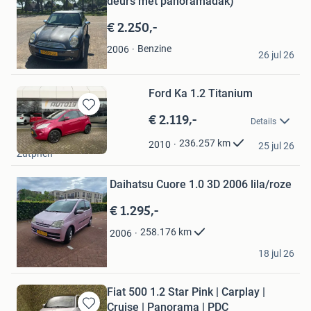
deurs met panoramadak)
in
Mijn
€ 2.250,-
Favorieten
Remon Roze
Benzine
2006
26 jul 26
de Wijk
Ford Ka 1.2 Titanium
€ 2.119,-
Bewaren
Details
in
Auto 19
Mijn
236.257
km
2010
25 jul 26
Zutphen
Bewaren
Favorieten
in
Mijn
Daihatsu Cuore 1.0 3D 2006 lila/roze
Favorieten
€ 1.295,-
258.176
km
2006
remco
18 jul 26
Epe
Fiat 500 1.2 Star Pink | Carplay |
Cruise | Panorama | PDC