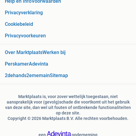
Help en Info
Voorwaarden
Privacyverklaring
Cookiebeleid
Privacyvoorkeuren
Over Marktplaats
Werken bij
Perskamer
Adevinta
2dehands
2ememain
Sitemap
Marktplaats is, voor zover wettelijk toegestaan, niet
aansprakelijk voor (gevolg)schade die voortkomt uit het gebruik
van deze site, dan wel uit fouten of ontbrekende functionaliteiten
op deze site.
Copyright © 2026 Marktplaats B.V. Alle rechten voorbehouden.
een
onderneming