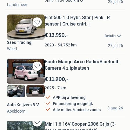
104.000
km
2007
28 jul 26
Landsmeer
Fiat 500 1.0 Hybr. Star | Pink | P.
sensor | Cruise cntrl. |
Bewaren
in
€ 13.950,-
Details
Mijn
Saes Trading
Favorieten
54.752
km
2020
27 jul 26
Weert
Bontu Mango Airco Radio/Bluetooth
Camera 4 zitplaatsen
Bewaren
in
€ 11.900,-
Mijn
Favorieten
7
km
2025
APK bij aflevering
Financiering mogelijk
Auto Keijzers B.V.
3 aug 26
Alle milieu/emissie zones
Apeldoorn
Mini 1.6 16V Cooper 2006 Grijs (3-
Bewaren