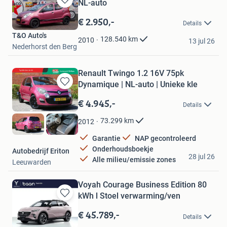
NL-auto
Bewaren
in
€ 2.950,-
Details
Mijn
T&O Auto's
Favorieten
128.540
km
2010
13 jul 26
Nederhorst den Berg
Renault Twingo 1.2 16V 75pk
Dynamique | NL-auto | Unieke kle
Bewaren
in
€ 4.945,-
Details
Mijn
Favorieten
73.299
km
2012
Garantie
NAP gecontroleerd
Onderhoudsboekje
Autobedrijf Eriton
28 jul 26
Alle milieu/emissie zones
Leeuwarden
Voyah Courage Business Edition 80
kWh l Stoel verwarming/ven
Bewaren
in
€ 45.789,-
Details
Mijn