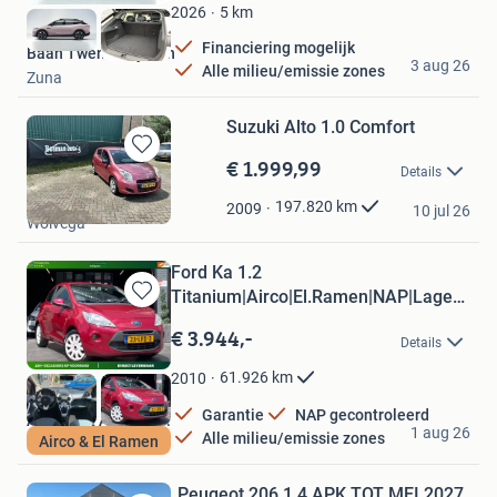
Favorieten
5
km
2026
Financiering mogelijk
Baan Twente Rijssen
3 aug 26
Alle milieu/emissie zones
Zuna
Suzuki Alto 1.0 Comfort
€ 1.999,99
Bewaren
Details
in
bosman autos
Mijn
197.820
km
2009
10 jul 26
Wolvega
Favorieten
Ford Ka 1.2
Titanium|Airco|El.Ramen|NAP|Lage
Bewaren
KM|AUX|APK
in
€ 3.944,-
Details
Mijn
Favorieten
61.926
km
2010
Garantie
NAP gecontroleerd
Adequaat Auto's B.V.
1 aug 26
Alle milieu/emissie zones
Airco & El Ramen
Ter Aar
Peugeot 206 1.4 APK TOT MEI 2027