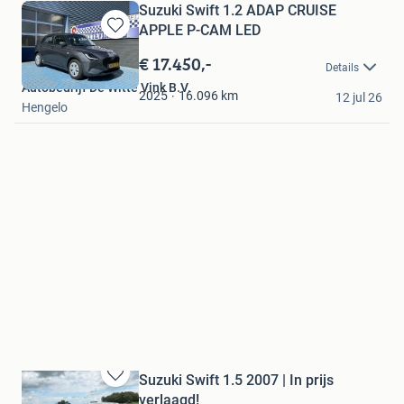
Suzuki Swift 1.2 ADAP CRUISE
APPLE P-CAM LED
Bewaren
in
€ 17.450,-
Details
Mijn
Autobedrijf De Witte Vink B.V.
Favorieten
16.096
km
2025
12 jul 26
Hengelo
Suzuki Swift 1.5 2007 | In prijs
Bewaren
verlaagd!