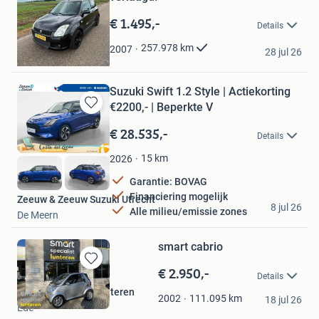
in
Mijn
€ 1.495,-
Details
Favorieten
Fivopast11
257.978
km
2007
28 jul 26
Wolvega
Suzuki Swift 1.2 Style | Actiekorting
€2200,- | Beperkte V
Bewaren
in
€ 28.535,-
Details
Mijn
Favorieten
15
km
2026
Garantie: BOVAG
Financiering mogelijk
Zeeuw & Zeeuw Suzuki Utrecht
8 jul 26
Alle milieu/emissie zones
De Meern
smart cabrio
€ 2.950,-
Bewaren
Details
in
Smart Specialist Lunteren
Mijn
111.095
km
2002
18 jul 26
Ede
Favorieten