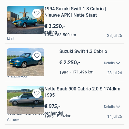
1994 Suzuki Swift 1.3 Cabrio |
Nieuwe APK | Nette Staat
Bewaren
in
€ 3.250,-
Mijn
MintClean Mobile Detailing
Favorieten
83.500
km
1994
28 jul 26
IJlst
Suzuki Swift 1.3 Cabrio
€ 2.250,-
Bewaren
Details
in
Langemeen Auto's
Mijn
171.496
km
1994
23 jul 26
Vriezenveen
Favorieten
Nette Saab 900 Cabrio 2.0 S 174dkm
1995
Bewaren
in
€ 975,-
Details
Mijn
Veerman-Swift Motorenhandel
Favorieten
Benzine
1995
14 jul 26
Almere