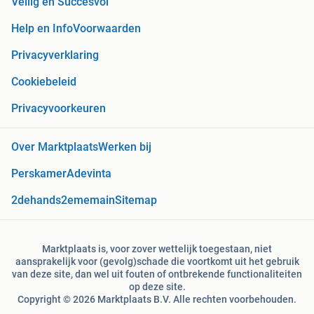
Veilig en Succesvol
Help en Info
Voorwaarden
Privacyverklaring
Cookiebeleid
Privacyvoorkeuren
Over Marktplaats
Werken bij
Perskamer
Adevinta
2dehands
2ememain
Sitemap
Marktplaats is, voor zover wettelijk toegestaan, niet
aansprakelijk voor (gevolg)schade die voortkomt uit het gebruik
van deze site, dan wel uit fouten of ontbrekende functionaliteiten
op deze site.
Copyright © 2026 Marktplaats B.V. Alle rechten voorbehouden.