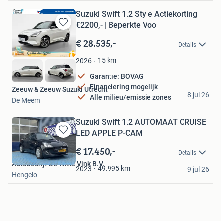
Suzuki Swift 1.2 Style Actiekorting
€2200,- | Beperkte Voo
Bewaren
in
€ 28.535,-
Details
Mijn
Favorieten
15
km
2026
Garantie: BOVAG
Financiering mogelijk
Zeeuw & Zeeuw Suzuki Utrecht
8 jul 26
Alle milieu/emissie zones
De Meern
Suzuki Swift 1.2 AUTOMAAT CRUISE
LED APPLE P-CAM
Bewaren
in
€ 17.450,-
Details
Mijn
Autobedrijf De Witte Vink B.V.
Favorieten
49.995
km
2023
9 jul 26
Hengelo