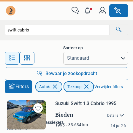
Auto's
Sorteer op
Alle afstanden…
Bewaar je zoekopdracht
Filters
Auto's
Te koop
Verwijder filters
Suzuki Swift 1.3 Cabrio 1995
Bieden
Bewaren
Details
in
Oebeles Zweedse Klassiekers
Mijn
33.634
km
1995
14 jul 26
Coevorden
Favorieten