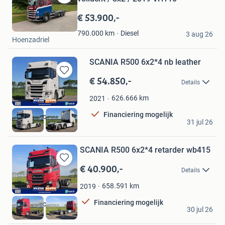
Bewaren
in
€ 53.900,-
Mijn
Van Hezik Machines
Favorieten
Diesel
790.000
km
3 aug 26
Hoenzadriel
SCANIA R500 6x2*4 nb leather
€ 54.850,-
Bewaren
Details
in
Mijn
626.666
km
2021
Favorieten
Financiering mogelijk
Kleyn Trucks BV
31 jul 26
Vuren
SCANIA R500 6x2*4 retarder wb415
€ 40.900,-
Bewaren
Details
in
Mijn
658.591
km
2019
Favorieten
Financiering mogelijk
Kleyn Trucks BV
30 jul 26
Vuren