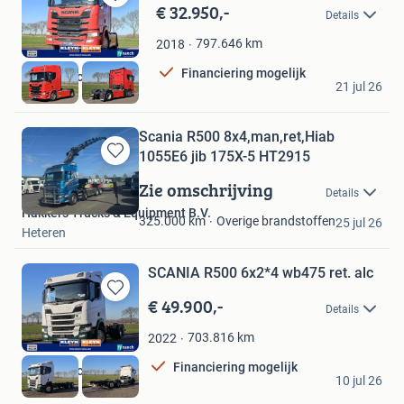
€ 32.950,-
Bewaren
Details
in
Mijn
797.646
km
2018
Favorieten
Financiering mogelijk
Kleyn Trucks BV
21 jul 26
Vuren
Scania R500 8x4,man,ret,Hiab
1055E6 jib 175X-5 HT2915
Bewaren
in
Zie omschrijving
Details
Mijn
Hakkers Trucks & Equipment B.V.
Favorieten
Overige brandstoffen
325.000
km
25 jul 26
Heteren
SCANIA R500 6x2*4 wb475 ret. alc
€ 49.900,-
Bewaren
Details
in
Mijn
703.816
km
2022
Favorieten
Financiering mogelijk
Kleyn Trucks BV
10 jul 26
Vuren