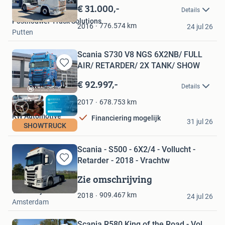
in
€ 31.000,-
Details
Mijn
Posthouwer Truck Solutions
Favorieten
776.574
km
2016
24 jul 26
Putten
Scania S730 V8 NGS 6X2NB/ FULL
AIR/ RETARDER/ 2X TANK/ SHOW
Bewaren
in
€ 92.997,-
Details
Mijn
Favorieten
678.753
km
2017
KW Automotive
Financiering mogelijk
31 jul 26
SHOWTRUCK
Wijchen
Scania - S500 - 6X2/4 - Vollucht -
Retarder - 2018 - Vrachtw
Bewaren
in
Zie omschrijving
Mijn
Troostwijk Auctions
Favorieten
909.467
km
2018
24 jul 26
Amsterdam
Scania R580 King of the Road - Vol