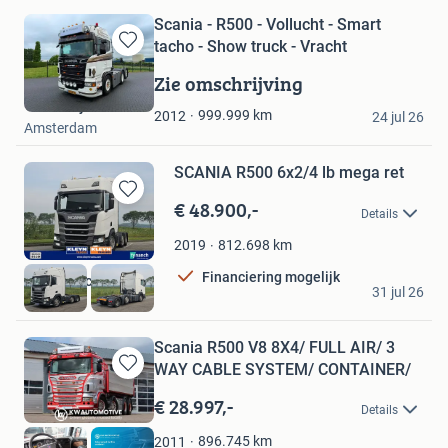
Scania - R500 - Vollucht - Smart
tacho - Show truck - Vracht
Bewaren
in
Zie omschrijving
Mijn
Troostwijk Auctions
Favorieten
999.999
km
2012
24 jul 26
Amsterdam
SCANIA R500 6x2/4 lb mega ret
€ 48.900,-
Bewaren
Details
in
Mijn
812.698
km
2019
Favorieten
Financiering mogelijk
Kleyn Trucks BV
31 jul 26
Vuren
Scania R500 V8 8X4/ FULL AIR/ 3
WAY CABLE SYSTEM/ CONTAINER/
Bewaren
in
€ 28.997,-
Details
Mijn
Favorieten
896.745
km
2011