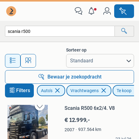
Vrachtwagens
Sorteer op
Alle afstanden…
Bewaar je zoekopdracht
Filters
Auto's
Vrachtwagens
Te koop
Scania R500 6x2/4. V8
Bewaren
in
€ 12.999,-
Mijn
Favorieten
937.564
km
2007
Truus