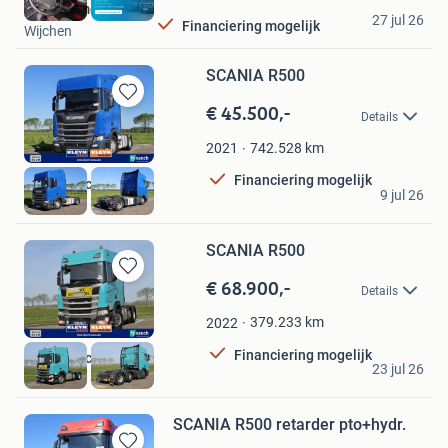
KW Automotive
27 jul 26
Financiering mogelijk
Wijchen
SCANIA R500
€ 45.500,-
Bewaren
Details
in
Mijn
742.528
km
2021
Favorieten
Financiering mogelijk
Kleyn Trucks BV
9 jul 26
Vuren
SCANIA R500
€ 68.900,-
Bewaren
Details
in
Mijn
379.233
km
2022
Favorieten
Financiering mogelijk
Kleyn Trucks BV
23 jul 26
Vuren
SCANIA R500 retarder pto+hydr.