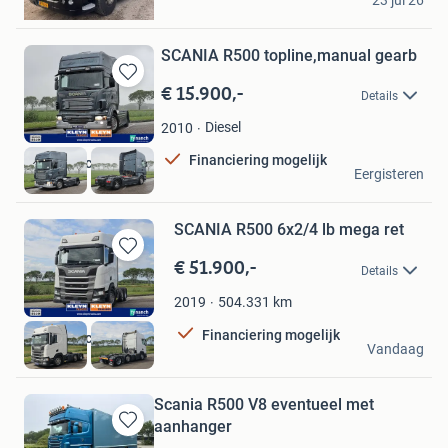
23 jul 26
Wolvega
SCANIA R500 topline,manual gearb
€ 15.900,-
Bewaren
Details
in
Mijn
Diesel
2010
Favorieten
Financiering mogelijk
Kleyn Trucks BV
Eergisteren
Vuren
SCANIA R500 6x2/4 lb mega ret
€ 51.900,-
Bewaren
Details
in
Mijn
504.331
km
2019
Favorieten
Financiering mogelijk
Kleyn Trucks BV
Vandaag
Vuren
Scania R500 V8 eventueel met
aanhanger
Bewaren