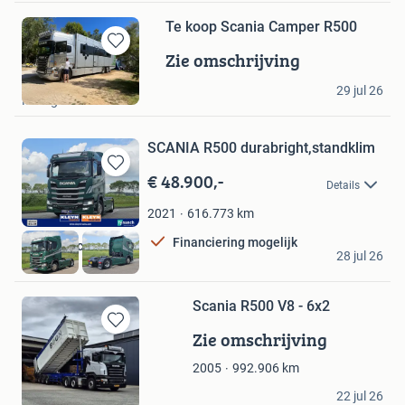
Te koop Scania Camper R500
Zie omschrijving
Bewaren
in
H
Mijn
29 jul 26
Moergestel
Favorieten
SCANIA R500 durabright,standklim
€ 48.900,-
Bewaren
Details
in
Mijn
616.773
km
2021
Favorieten
Financiering mogelijk
Kleyn Trucks BV
28 jul 26
Vuren
Scania R500 V8 - 6x2
Zie omschrijving
Bewaren
in
992.906
km
2005
Mijn
Favorieten
Wagenaar
22 jul 26