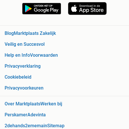
Blog
Marktplaats Zakelijk
Veilig en Succesvol
Help en Info
Voorwaarden
Privacyverklaring
Cookiebeleid
Privacyvoorkeuren
Over Marktplaats
Werken bij
Perskamer
Adevinta
2dehands
2ememain
Sitemap