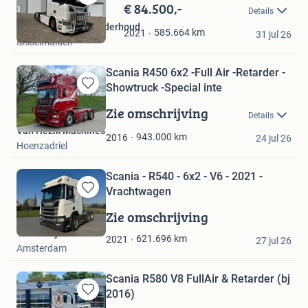
€ 84.500,-
Bewaren
Details
in
Kroes Service en Onderhoud
Mijn
585.664
km
2021
31 jul 26
IJsselmuiden
Favorieten
Scania R450 6x2 -Full Air -Retarder -
Showtruck -Special inte
Bewaren
in
Zie omschrijving
Details
Mijn
Van Hezik Machines
Favorieten
943.000
km
2016
24 jul 26
Hoenzadriel
Scania - R540 - 6x2 - V6 - 2021 -
Vrachtwagen
Bewaren
in
Zie omschrijving
Mijn
Troostwijk Auctions
Favorieten
621.696
km
2021
27 jul 26
Amsterdam
Scania R580 V8 FullAir & Retarder (bj
2016)
Bewaren