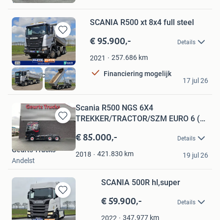
Waarde
SCANIA R500 xt 8x4 full steel
€ 95.900,-
Bewaren
Details
in
Mijn
257.686
km
2021
Favorieten
Financiering mogelijk
Kleyn Trucks BV
17 jul 26
Vuren
Scania R500 NGS 6X4
TREKKER/TRACTOR/SZM EURO 6 (bj
Bewaren
2018)
in
€ 85.000,-
Details
Mijn
Geurts Trucks
Favorieten
421.830
km
2018
19 jul 26
Andelst
SCANIA 500R hl,super
€ 59.900,-
Bewaren
Details
in
Mijn
347.977
km
2022