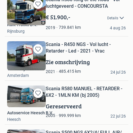
luchtgeveerd - CONCOURSTA
Bewaren
in
€ 51.900,-
Details
Mijn
Kulk Trucks B.V.
Favorieten
739.841
km
2019
4 aug 26
Rijnsburg
Scania - R450 NGS - Vol lucht -
Retarder - Led - 2021 - Vrac
Bewaren
in
Zie omschrijving
Mijn
Troostwijk Auctions
Favorieten
485.415
km
2021
24 jul 26
Amsterdam
Scania R580 MANUEL - RETARDER -
6X2 - 1MLN KM (bj 2005)
Bewaren
in
Gereserveerd
Mijn
Autoservice Heesch B.V.
Favorieten
999.999
km
2005
22 jul 26
Heesch
Scania S500 NGS 6X2/4/ FULL AIR/