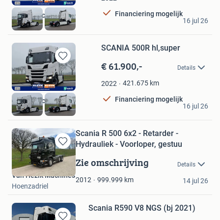
Favorieten
Financiering mogelijk
Kleyn Trucks BV
16 jul 26
Vuren
SCANIA 500R hl,super
€ 61.900,-
Bewaren
Details
in
Mijn
421.675
km
2022
Favorieten
Financiering mogelijk
Kleyn Trucks BV
16 jul 26
Vuren
Scania R 500 6x2 - Retarder -
Hydrauliek - Voorloper, gestuu
Bewaren
in
Zie omschrijving
Details
Mijn
Van Hezik Machines
Favorieten
999.999
km
2012
14 jul 26
Hoenzadriel
Scania R590 V8 NGS (bj 2021)