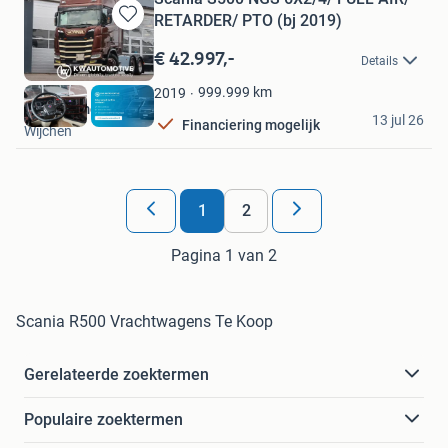
RETARDER/ PTO (bj 2019)
Bewaren
in
€ 42.997,-
Details
Mijn
Favorieten
999.999
km
2019
KW Automotive
13 jul 26
Financiering mogelijk
Wijchen
1
2
Pagina 1 van 2
Scania R500 Vrachtwagens Te Koop
Gerelateerde zoektermen
Populaire zoektermen