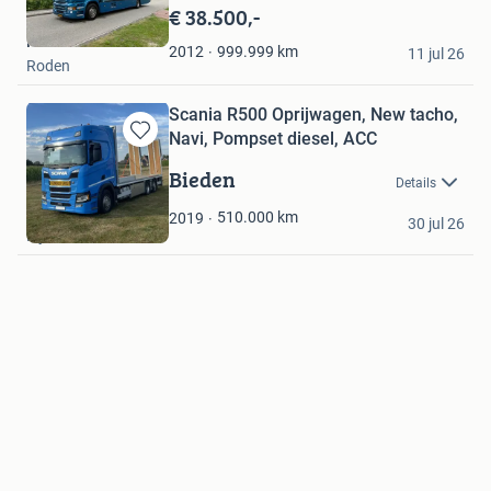
in
€ 38.500,-
Mijn
Henk
Favorieten
999.999
km
2012
11 jul 26
Roden
Scania R500 Oprijwagen, New tacho,
Navi, Pompset diesel, ACC
Bewaren
in
Bieden
Details
Mijn
Favorieten
Kristof
510.000
km
2019
30 jul 26
Rijkevorsel, BE