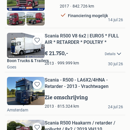
in
Mijn
842.726
km
2017
Favorieten
Financiering mogelijk
Kleyn Trucks BV
14 jul 26
Vuren
Scania R500 V8 6x2 | EURO5 * FULL
AIR * RETARDER * POULTRY *
Bewaren
in
€ 21.750,-
Details
Mijn
Boon Trucks & Trailers
Favorieten
999.999
km
2013
30 jul 26
Goes
Scania - R500 - LA6X2/4HNA -
Retarder - 2013 - Vrachtwagen
Bewaren
in
Zie omschrijving
Mijn
Troostwijk Auctions
Favorieten
815.324
km
2013
24 jul 26
Amsterdam
Scania R500 Haakarm / retarder /
vollucht / 8x2 / 2019 VH110