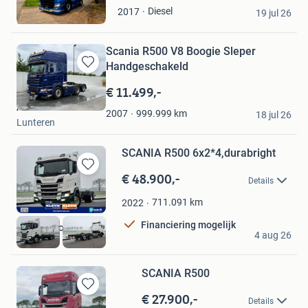
in
G.B.O.
Diesel
2017
Mijn
19 jul 26
Ommeren
Favorieten
Scania R500 V8 Boogie Sleper
Handgeschakeld
Bewaren
in
€ 11.499,-
Mijn
Andreas
Favorieten
999.999
km
2007
18 jul 26
Lunteren
SCANIA R500 6x2*4,durabright
€ 48.900,-
Bewaren
Details
in
Mijn
711.091
km
2022
Favorieten
Financiering mogelijk
Kleyn Trucks BV
4 aug 26
Vuren
SCANIA R500
€ 27.900,-
Bewaren
Details