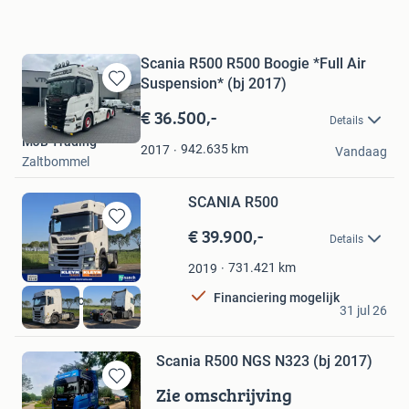
Scania R500 R500 Boogie *Full Air
Suspension* (bj 2017)
Bewaren
in
€ 36.500,-
Details
Mijn
MJB Trading
Favorieten
942.635
km
2017
Vandaag
Zaltbommel
SCANIA R500
€ 39.900,-
Bewaren
Details
in
Mijn
731.421
km
2019
Favorieten
Financiering mogelijk
Kleyn Trucks BV
31 jul 26
Vuren
Scania R500 NGS N323 (bj 2017)
Zie omschrijving
Bewaren