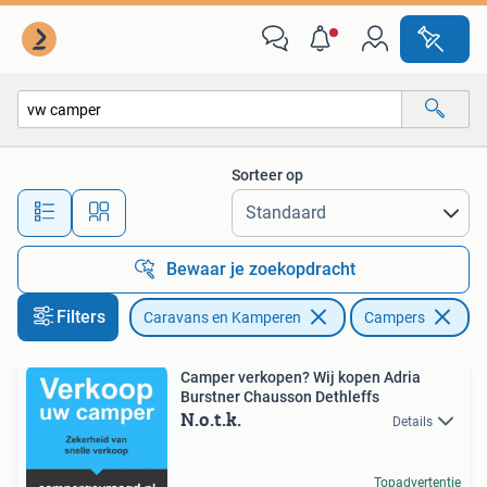
Campers
Sorteer op
Alle afstanden…
Bewaar je zoekopdracht
Filters
Caravans en Kamperen
Campers
Ve
Camper verkopen? Wij kopen Adria
Burstner Chausson Dethleffs
N.o.t.k.
Details
Topadvertentie