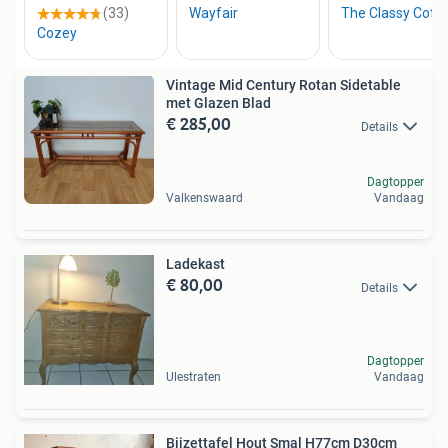
Vintage Mid Century Rotan Sidetable
met Glazen Blad
€ 285,00
Details
Dagtopper
Valkenswaard
Vandaag
Ladekast
€ 80,00
Details
Dagtopper
Ulestraten
Vandaag
Bijzettafel Hout Smal H77cm D30cm