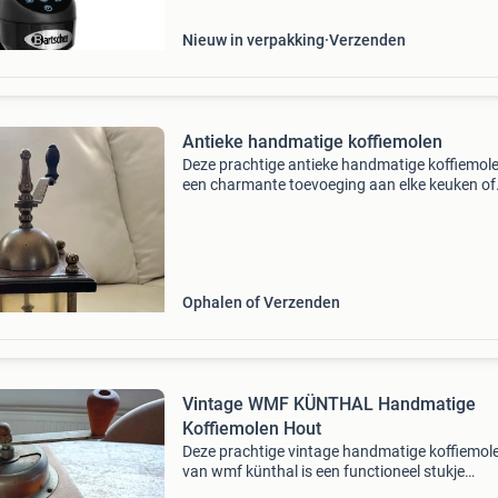
Nieuw in verpakking
Verzenden
Antieke handmatige koffiemolen
Deze prachtige antieke handmatige koffiemole
een charmante toevoeging aan elke keuken of
verzameling. Gemaakt van donker hout en met
met een glazen reservoir om de gemalen koffi
te vangen.
Ophalen of Verzenden
Vintage WMF KÜNTHAL Handmatige
Koffiemolen Hout
Deze prachtige vintage handmatige koffiemol
van wmf künthal is een functioneel stukje
geschiedenis. Gemaakt van hout met een met