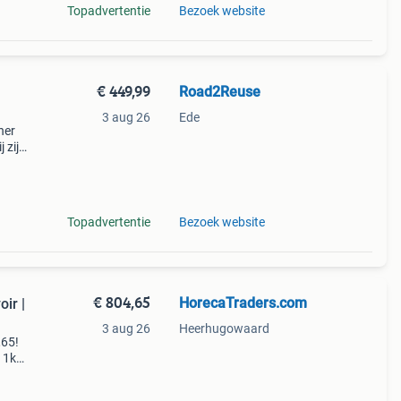
Topadvertentie
Bezoek website
€ 449,99
Road2Reuse
3 aug 26
Ede
ner
 zijn
olle
e
Topadvertentie
Bezoek website
€ 804,65
HorecaTraders.com
oir |
3 aug 26
Heerhugowaard
,65!
| 1kg