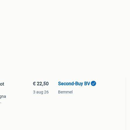
€ 22,50
Second-Buy BV
ot
3 aug 26
Bemmel
ogna
n
rs die