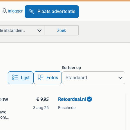
Inloggen
Plaats advertentie
lle afstanden…
Zoek
Sorteer op
Lijst
Foto’s
€ 9,95
Retourdeal.nl
200W
3 aug 26
Enschede
auwe
arom
al