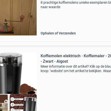
8 prachtige koffiemolens unieke exemplaren b
naar waarde
Ophalen of Verzenden
Koffiemolen elektrisch - Koffiemaler - 
- Zwart - Aigost
Meer informatie over dit artikel? Klik op de bl
knop: ‘website’ om het artikel te bekijken. Wa
bestellen bij retourdeal.nl? Voor 15:00 besteld,
volgende werkdag in huis. 1 Jaar garantie op 