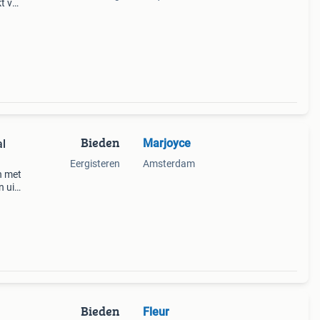
t van
aling.
Bieden
Marjoyce
al
Eergisteren
Amsterdam
n met
n uit
Bieden
Fleur