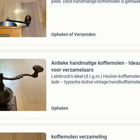
pede. Deze handmatige koffiemolen is gemaak
hout en metaal en heeft een authentieke uitstr
Perfect voor de liefhebber van verse koffie of a
Ophalen of Verzenden
Antieke handmatige koffiemolen - Idea
voor verzamelaars
Leinbrock’s ideal (d.r.g.m.) Houten koffiemole
lade – typische duitse vintage handkoffiemole
de eerste helft tot midden 20e eeuw.
Ophalen
koffiemolen verzameling