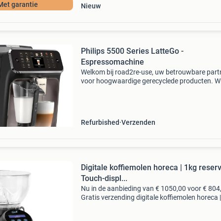
Met garantie
Nieuw
Philips 5500 Series LatteGo -
Espressomachine
Welkom bij road2re-use, uw betrouwbare part
voor hoogwaardige gerecyclede producten. Wij
trots op ons werk in het recyclen van waardev
materialen en het aanbieden van producten di
grondig
Refurbished
Verzenden
Digitale koffiemolen horeca | 1kg reserv
Touch-displ...
Nu in de aanbieding van € 1050,00 voor € 804
Gratis verzending digitale koffiemolen horeca 
reservoir | touch-display | 230v tauro digital
koffiemolen - on demand maaltechniek de ta