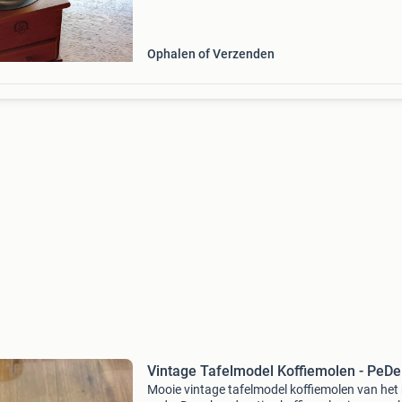
maalmechanisme, is deze molen perfect voor
liefhebbers van tradit
Ophalen of Verzenden
Vintage Tafelmodel Koffiemolen - PeDe
Mooie vintage tafelmodel koffiemolen van het