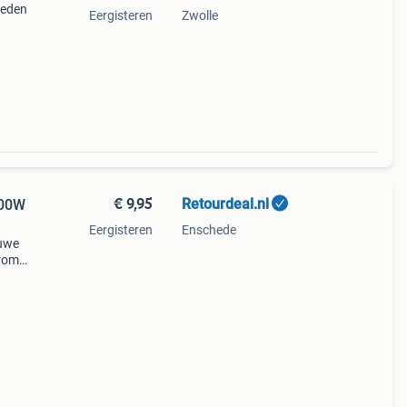
ieden
Eergisteren
Zwolle
€ 9,95
Retourdeal.nl
200W
Eergisteren
Enschede
auwe
arom
al