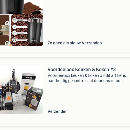
ourdeal Korting
Zo goed als nieuw
Verzenden
Voordeelbox Keuken & Koken #3
Voordeelbox keuken & koken #3 dit artikel is
handmatig gecontroleerd door ons retour
evaluatieteam. Bekijk altijd de detailfoto per k
die hoort bij onderstaande status omschrijvin
Artikelstat
Verzenden