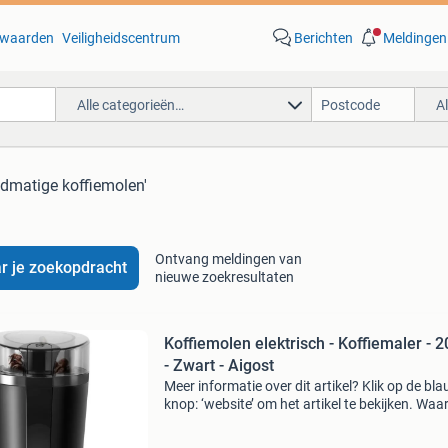
waarden
Veiligheidscentrum
Berichten
Meldingen
Alle categorieën…
A
ndmatige koffiemolen'
Ontvang meldingen van
r je zoekopdracht
nieuwe zoekresultaten
Koffiemolen elektrisch - Koffiemaler - 
- Zwart - Aigost
Meer informatie over dit artikel? Klik op de bl
knop: ‘website’ om het artikel te bekijken. Wa
bestellen bij retourdeal.nl? Voor 15:00 besteld,
volgende werkdag in huis. 1 Jaar garantie op 