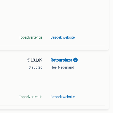
Topadvertentie
Bezoek website
€ 131,89
Retourplaza
3 aug 26
Heel Nederland
ant
g.
Topadvertentie
Bezoek website