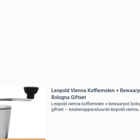
Leopold Vienna Koffiemolen + Bewaarp
Bologna Giftset
Leopold vienna koffiemolen + bewaarpot bol
giftset — keukenapparatuurde leopold vienna
koffiemolen + bewaarpot bologna giftset is ee
stijlvolle en praktische set voor koffieliefhebbe
versge