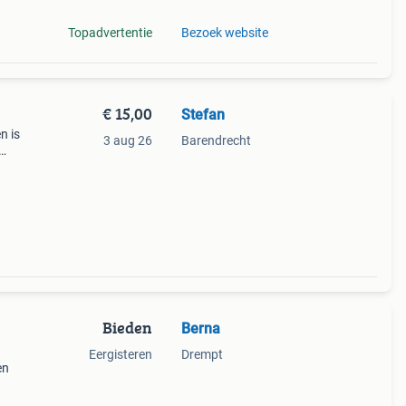
Topadvertentie
Bezoek website
€ 15,00
Stefan
n is
3 aug 26
Barendrecht
aal,
e op
Bieden
Berna
Eergisteren
Drempt
en
alen