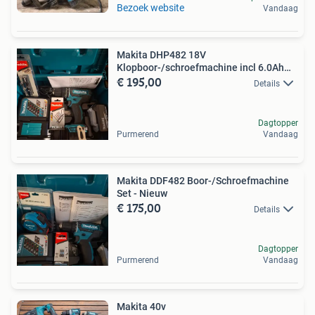
Bezoek website
Vandaag
Makita DHP482 18V
Klopboor-/schroefmachine incl 6.0Ah
€ 195,00
accu
Details
Dagtopper
Purmerend
Vandaag
Makita DDF482 Boor-/Schroefmachine
Set - Nieuw
€ 175,00
Details
Dagtopper
Purmerend
Vandaag
Makita 40v