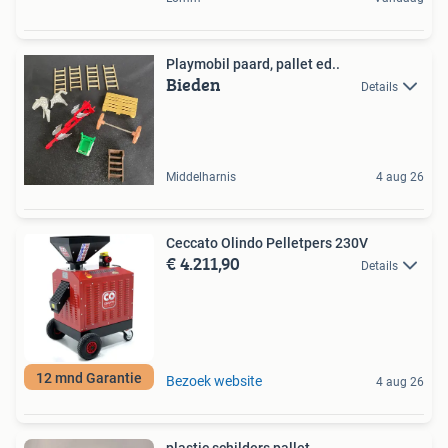
Playmobil paard, pallet ed..
Bieden
Details
Middelharnis
4 aug 26
Ceccato Olindo Pelletpers 230V
€ 4.211,90
Details
12 mnd Garantie
Bezoek website
4 aug 26
plastic schilders pallet