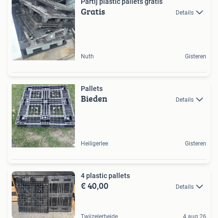
Partij plastic pallets gratis
Gratis
Details
Nuth
Gisteren
Pallets
Bieden
Details
Heiligerlee
Gisteren
4 plastic pallets
€ 40,00
Details
Twijzelerheide
4 aug 26