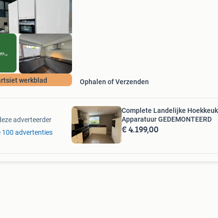
is de keuken voorzien van de volgende siemen
apparatuur
rtsiet werkblad
Ophalen of Verzenden
Complete Landelijke Hoekkeuk
Apparatuur GEDEMONTEERD
deze adverteerder
€ 4.199,00
le 100 advertenties