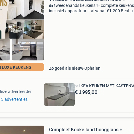
🏡 tweedehands keukens ✨ complete keukens
inclusief apparatuur – al vanaf €1.200 Bent u
zoek naar een mooie, complete keuken voor e
betaalbare prijs? Bij tweedehands keukens wi
vindt u e
H LUXE KEUKENS
Zo goed als nieuw
Ophalen
✨ IKEA KEUKEN MET KASTEN
€ 1.995,00
deze adverteerder
e 3 advertenties
Compleet Kookeiland hoogglans +