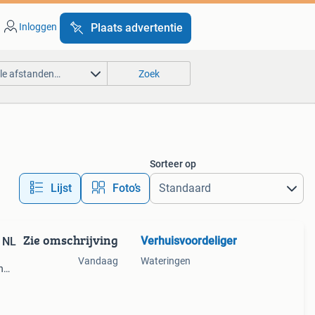
Inloggen
Plaats advertentie
lle afstanden…
Zoek
Sorteer op
Lijst
Foto’s
Zie omschrijving
Verhuisvoordeliger
 NL
Vandaag
Wateringen
n
deze