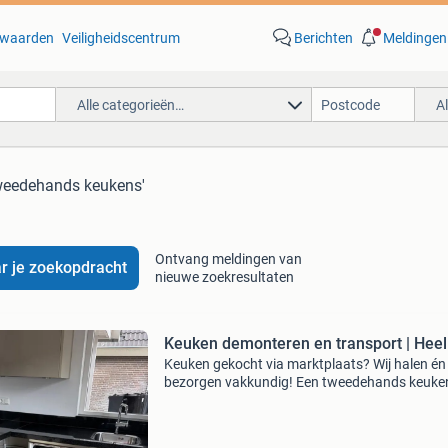
waarden
Veiligheidscentrum
Berichten
Meldingen
Alle categorieën…
A
tweedehands keukens'
Ontvang meldingen van
r je zoekopdracht
nieuwe zoekresultaten
Keuken demonteren en transport | Heel
Keuken gekocht via marktplaats? Wij halen én
bezorgen vakkundig! Een tweedehands keuke
gevonden? Of verkoopt u uw keuken en moet 
netjes worden uitgebouwd? Wij regelen het
complete traject: uitbo