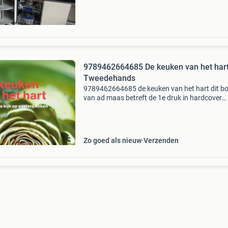
9789462664685 De keuken van het hart
Tweedehands
9789462664685 de keuken van het hart dit b
van ad maas betreft de 1e druk in hardcover
uitvoering. De staat van dit tweedehands
exemplaar is als nieuw. Het boek is verkrijgbaa
voor €13.05 En
Zo goed als nieuw
Verzenden