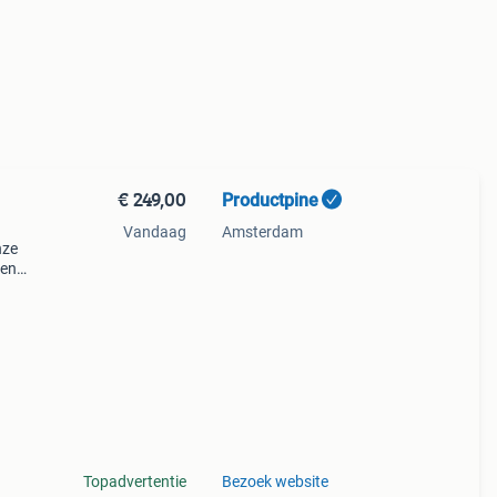
€ 249,00
Productpine
Vandaag
Amsterdam
nze
den
perkte
tis
Topadvertentie
Bezoek website