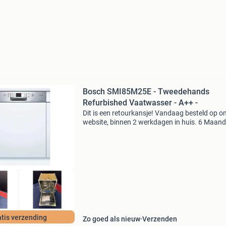
Bosch SMI85M25E - Tweedehands
Refurbished Vaatwasser - A++ -
Dit is een retourkansje! Vandaag besteld op o
website, binnen 2 werkdagen in huis. 6 Maan
garantie. Gratis verzending boven de €20. Be
voorraad. Niet tevreden? Retourneren kan gra
tis verzending
Zo goed als nieuw
Verzenden