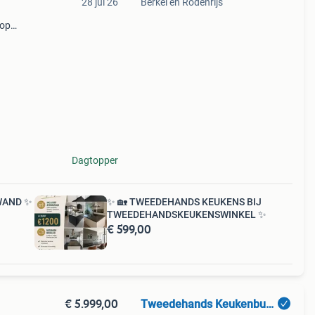
28 jul 26
Berkel en Rodenrijs
 op
en
nkel
Dagtopper
WAND ✨
✨ 🏡 TWEEDEHANDS KEUKENS BIJ
TWEEDEHANDSKEUKENSWINKEL ✨
€ 599,00
€ 5.999,00
Tweedehands Keukenbudget