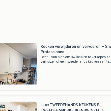
Keuken verwijderen en vervoeren – Sne
Professioneel
Bent u van plan om uw keuken te verkopen, te
verhuizen of een tweedehands keuken aan te
schaffen via marktplaats? Dan bent u bij
verhuisvoordeliger aan het juiste adres! Wij zij
gespecialiseerd in he
✨ 🏡 TWEEDEHANDS KEUKENS Bij
TWEEDEHANDSKEUKENSWINKEL ✨