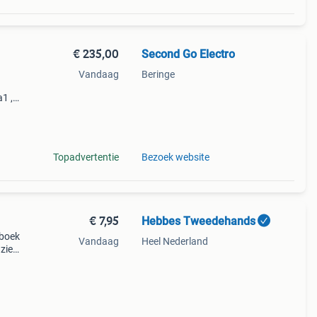
€ 235,00
Second Go Electro
Vandaag
Beringe
d
1 ,
m uw
en.
Topadvertentie
Bezoek website
€ 7,95
Hebbes Tweedehands
 boek
Vandaag
Heel Nederland
ziek
ie: