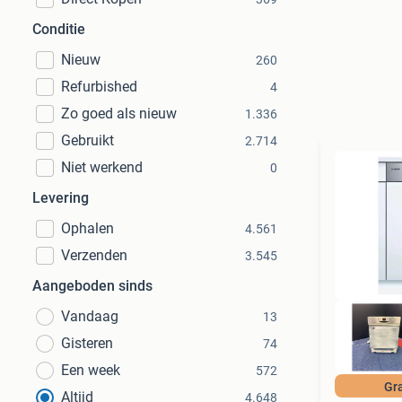
Conditie
Nieuw
260
Refurbished
4
Zo goed als nieuw
1.336
Gebruikt
2.714
Niet werkend
0
Levering
Ophalen
4.561
Verzenden
3.545
Aangeboden sinds
Vandaag
13
Gisteren
74
Een week
572
Gra
Altijd
4.648