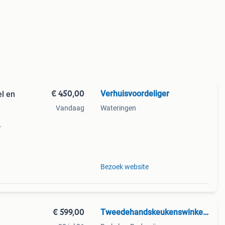
€ 450,00
Verhuisvoordeliger
l en
Vandaag
Wateringen
n
Bezoek website
€ 599,00
Tweedehandskeukenswinkel BV