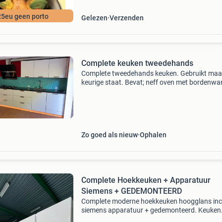
25eu geen porto
Gelezen
Verzenden
Complete keuken tweedehands
Complete tweedehands keuken. Gebruikt maar
keurige staat. Bevat; neff oven met bordenwa
Bosch vaatwasser en atag gas kookplaat 5 pi
een franke afzuigkap. Quooker staat op foto
blijft
Zo goed als nieuw
Ophalen
Complete Hoekkeuken + Apparatuur
Siemens + GEDEMONTEERD
Complete moderne hoekkeuken hoogglans incl
siemens apparatuur + gedemonteerd. Keuken
beschikt over een mooi kwartsiet werkblad. V