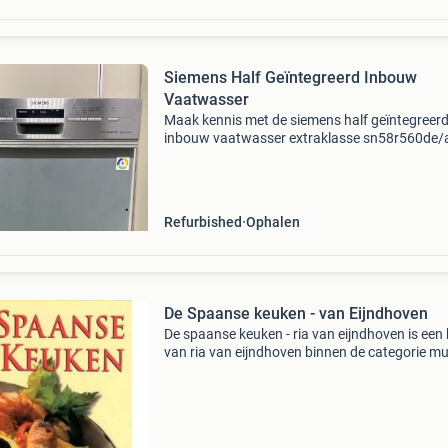
Siemens Half Geïntegreerd Inbouw
Vaatwasser
Maak kennis met de siemens half geïntegreer
inbouw vaatwasser extraklasse sn58r560de/a
een premium vaatwasser die is ontworpen o
vaat met maximale efficiëntie en zorg te reinig
Met geavance
Refurbished
Ophalen
De Spaanse keuken - van Eijndhoven
De spaanse keuken - ria van eijndhoven is een
van ria van eijndhoven binnen de categorie mu
> cd > rock. Auteur: ria van eijndhoven categor
muziek > cd > rock ean: 978903660867