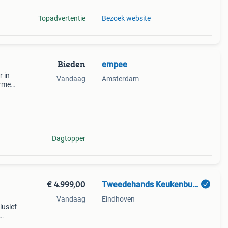
Topadvertentie
Bezoek website
Bieden
empee
 in
Vandaag
Amsterdam
rmer.
ts en
 maar
Dagtopper
€ 4.999,00
Tweedehands Keukenbudget
Vandaag
Eindhoven
usief
erder