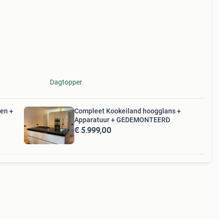
s top
Dagtopper
en +
Compleet Kookeiland hoogglans +
Apparatuur + GEDEMONTEERD
€ 5.999,00