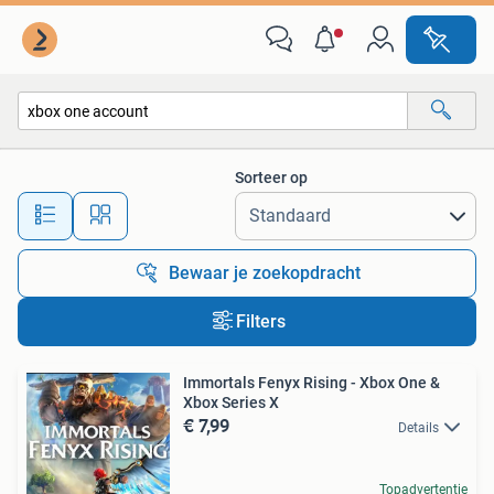
Alle categorieën…
Sorteer op
Alle afstanden…
Bewaar je zoekopdracht
Filters
Immortals Fenyx Rising - Xbox One &
Xbox Series X
€ 7,99
Details
Topadvertentie