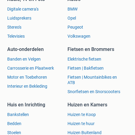
Digitale camera's
BMW
Luidsprekers
Opel
Stereo's
Peugeot
Televisies
Volkswagen
Auto-onderdelen
Fietsen en Brommers
Banden en Velgen
Elektrische fietsen
Carrosserie en Plaatwerk
Fietsen | Bakfietsen
Motor en Toebehoren
Fietsen | Mountainbikes en
ATB
Interieur en Bekleding
Snorfietsen en Snorscooters
Huis en Inrichting
Huizen en Kamers
Bankstellen
Huizen te Koop
Bedden
Huizen te huur
Stoelen
Huizen Buitenland