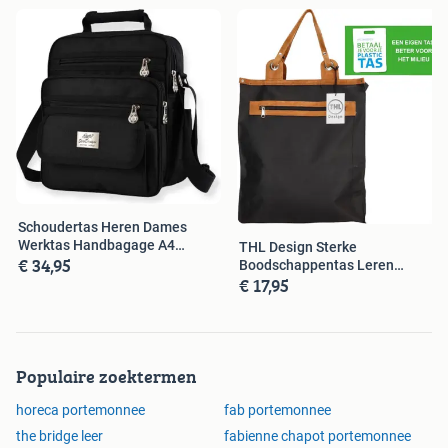
Schoudertas Heren Dames
Werktas Handbagage A4
THL Design Sterke
€ 34,95
Formaat
Boodschappentas Leren
€ 17,95
Handvatten
Populaire zoektermen
horeca portemonnee
fab portemonnee
the bridge leer
fabienne chapot portemonnee