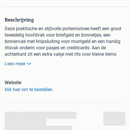
Beschrijving
Deze praktische en stijlvolle portemonnee heeft een groot
tweedelig hoofdvak voor briefgeld en bonnetjes, een
binnenvak met knipsluiting voor muntgeld en een handig
ritsvak onderin voor pasjes en creditcards. Aan de
achterkant zit een extra vakje met rits voor kleine items
zoals sieraden of sleutels.
Lees meer
Groot tweedelig hoofdvak voor briefgeld en
bonnetjes
Website
Binnenvak met knipsluiting voor muntgeld en
klik hier om te bestellen
kleingeld
Handig ritsvak onderin voor pasjes en creditcards
Achtervak met rits voor sieraden, sleutels of extra
kleingeld
...
Compact en praktisch formaat (16 x 10 cm), past in
...
elke dames handtas of jaszak
...