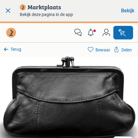
Bekijk
Bekijk deze pagina in de app
Terug
Bewaar
Delen