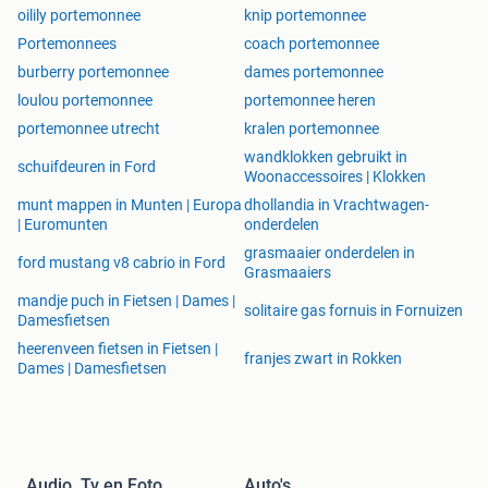
oilily portemonnee
knip portemonnee
Portemonnees
coach portemonnee
burberry portemonnee
dames portemonnee
loulou portemonnee
portemonnee heren
portemonnee utrecht
kralen portemonnee
wandklokken gebruikt in
schuifdeuren in Ford
Woonaccessoires | Klokken
munt mappen in Munten | Europa
dhollandia in Vrachtwagen-
| Euromunten
onderdelen
grasmaaier onderdelen in
ford mustang v8 cabrio in Ford
Grasmaaiers
mandje puch in Fietsen | Dames |
solitaire gas fornuis in Fornuizen
Damesfietsen
heerenveen fietsen in Fietsen |
franjes zwart in Rokken
Dames | Damesfietsen
Audio, Tv en Foto
Auto's