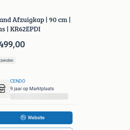
land Afzuigkap | 90 cm |
as | KR62EPDI
 499,00
rzenden
CENDO
9 jaar op Marktplaats
...
Website