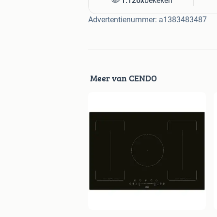
1.126x
bekeken
Advertentienummer: a1383483487
Meer van CENDO