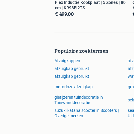
Flex Inductie Kookplaat | 5 Zones | 80
cm | KR98FI2TS
€ 499,00
Populaire zoektermen
Afzuigkappen
afz
afzuigkap gebruikt
afz
afzuigkap gebruikt
wav
motorloze afzuigkap
gra
gietijzeren tuindecoratie in
se
Tuinwanddecoratie
suzuki katana scooter in Scooters |
sea
Overige merken
Uit