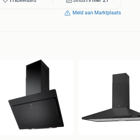
17x
bewaard
Sinds
19 mei '21
Meld aan Marktplaats