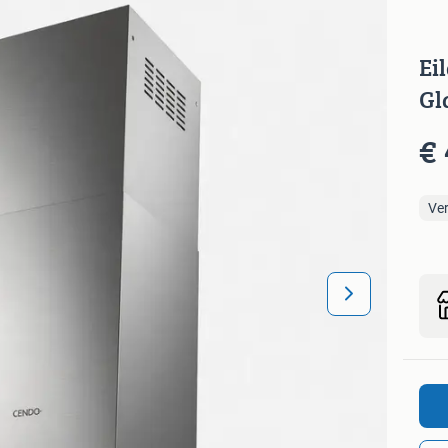
Ei
Gl
€
Ve