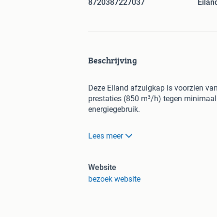
8720387227037
Eila
Beschrijving
Deze Eiland afzuigkap is voorzien va
prestaties (850 m³/h) tegen minimaal 
energiegebruik.
Lees meer
Recht boven je
kookeiland
Fluisterstil en
lange levensduur
Hoge afzuigcapaciteit
; ook ges
Website
Hoge kwaliteit
LED verlichting
(
bezoek website
Touch bediening
met naloop ti