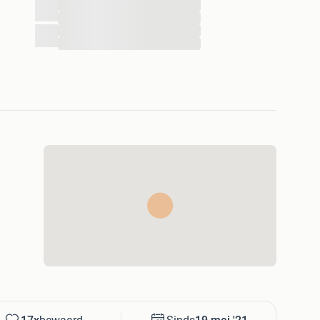
...
...
...
...
t 100 cm.
n te stellen
 (3000K)