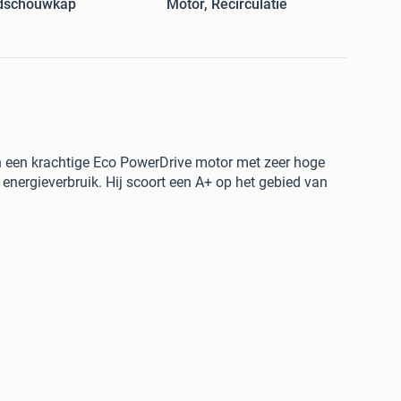
ndschouwkap
Motor, Recirculatie
n een krachtige Eco PowerDrive motor met zeer hoge
energieverbruik. Hij scoort een A+ op het gebied van
door Eco PowerDrive motor
chikt voor open keukens
3000k)
mer