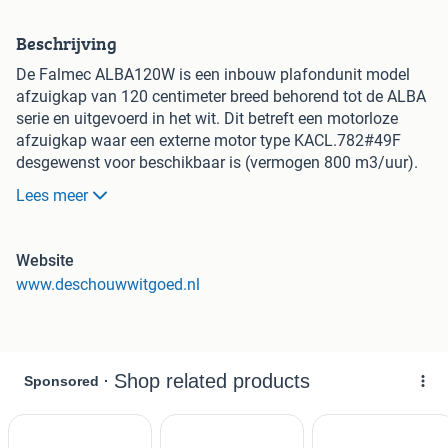
Beschrijving
De Falmec ALBA120W is een inbouw plafondunit model
afzuigkap van 120 centimeter breed behorend tot de ALBA
serie en uitgevoerd in het wit. Dit betreft een motorloze
afzuigkap waar een externe motor type KACL.782#49F
desgewenst voor beschikbaar is (vermogen 800 m3/uur).
Voordeel hiervan is dat u de motor - en dus een deel van
Lees meer
het geluid - in een andere ruimte kunt plaatsen.
De Falmec afzuigkap ALBA120W is op voorraad
Website
www.deschouwwitgoed.nl
Interessant?
Met 5 jaar fabrieksgarantie
De Schouw Witgoed. Sterk in prijs, sterk in service