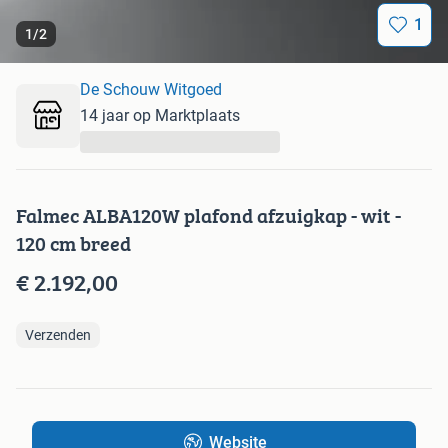
1
1
/
2
De Schouw Witgoed
14 jaar op Marktplaats
...
Falmec ALBA120W plafond afzuigkap - wit -
120 cm breed
€ 2.192,00
Verzenden
Website