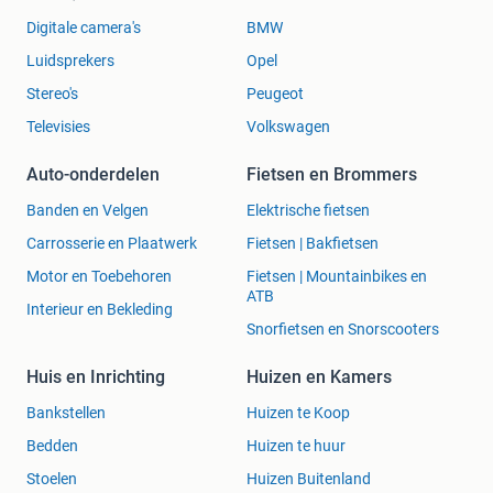
Digitale camera's
BMW
Luidsprekers
Opel
Stereo's
Peugeot
Televisies
Volkswagen
Auto-onderdelen
Fietsen en Brommers
Banden en Velgen
Elektrische fietsen
Carrosserie en Plaatwerk
Fietsen | Bakfietsen
Motor en Toebehoren
Fietsen | Mountainbikes en
ATB
Interieur en Bekleding
Snorfietsen en Snorscooters
Huis en Inrichting
Huizen en Kamers
Bankstellen
Huizen te Koop
Bedden
Huizen te huur
Stoelen
Huizen Buitenland