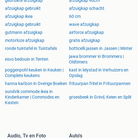
gebruikte afzuigkap
afzuigkap 90cm
afzuigkap gebruikt
afzuigkap schacht
afzuigkap ikea
60 cm
afzuigkap gebruikt
wave afzuigkap
gutmann afzuigkap
airforce afzuigkap
motorloze afzuigkap
gratis afzuigkap
ronde tuintafel in Tuintafels
botticelli jassen in Jassen | Winter
jawa brommer in Brommers |
esvo bedouin in Tenten
Oldtimers
poggenpohl keuken in Keuken |
kast in lelystad in Verhuizers en
Complete keukens
Opslag
hanna karlzon in Overige Boeken
frituurpan fritel in Frituurpannen
sundvik commode ikea in
Kinderkamer | Commodes en
groesbeek in Grind, Keien en Split
Kasten
Audio, Tv en Foto
Auto's