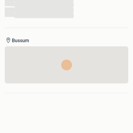
...
...
...
Bussum