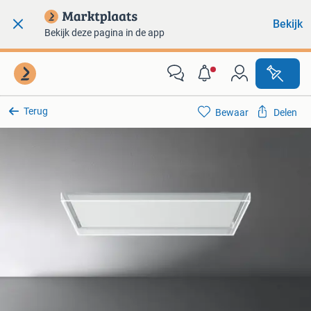
Bekijk
Bekijk deze pagina in de app
Terug
Bewaar
Delen