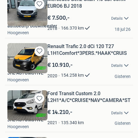
EURO6 BJ 2018
Bewaren
in
€ 7.500,-
Details
Mijn
autobedrijf bouwmeester
Favorieten
166.370
km
2018
18 jul 26
Hoogeveen
Renault Trafic 2.0 dCi 120 T27
L1H1Comfort*3PERS.*HAAK*CRUIS
Bewaren
in
€ 10.910,-
Details
Mijn
JHL AUTOMOTIVE
Favorieten
154.258
km
2020
Gisteren
Hoogeveen
Ford Transit Custom 2.0
L2H1*A/C*CRUISE*NAV*CAMERA*STOE
Bewaren
in
€ 14.210,-
Details
Mijn
JHL AUTOMOTIVE
Favorieten
135.340
km
2021
Gisteren
Hoogeveen