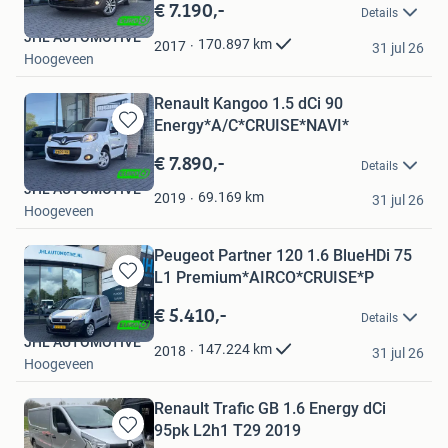
in
€ 7.190,-
Details
Mijn
JHL AUTOMOTIVE
Favorieten
170.897
km
2017
31 jul 26
Hoogeveen
Renault Kangoo 1.5 dCi 90
Energy*A/C*CRUISE*NAVI*
Bewaren
in
€ 7.890,-
Details
Mijn
JHL AUTOMOTIVE
Favorieten
69.169
km
2019
31 jul 26
Hoogeveen
Peugeot Partner 120 1.6 BlueHDi 75
L1 Premium*AIRCO*CRUISE*P
Bewaren
in
€ 5.410,-
Details
Mijn
JHL AUTOMOTIVE
Favorieten
147.224
km
2018
31 jul 26
Hoogeveen
Renault Trafic GB 1.6 Energy dCi
95pk L2h1 T29 2019
Bewaren