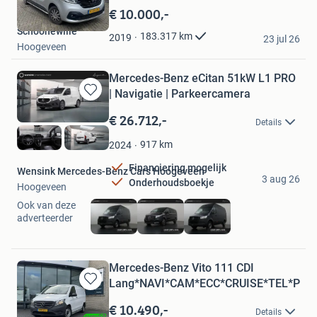
in
€ 10.000,-
Mijn
Schoonewille
Favorieten
183.317
km
2019
23 jul 26
Hoogeveen
Mercedes-Benz eCitan 51kW L1 PRO
| Navigatie | Parkeercamera
Bewaren
in
€ 26.712,-
Details
Mijn
Favorieten
917
km
2024
Financiering mogelijk
Wensink Mercedes-Benz Cars Hoogeveen
3 aug 26
Onderhoudsboekje
Hoogeveen
Ook van deze
adverteerder
Mercedes-Benz Vito 111 CDI
Lang*NAVI*CAM*ECC*CRUISE*TEL*PDC
Bewaren
in
€ 10.490,-
Details