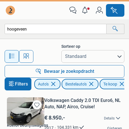
Bestelauto's
Sorteer op
Alle afstanden…
Bewaar je zoekopdracht
Filters
Auto's
Bestelauto's
Te koop
Volkswagen Caddy 2.0 TDI Euro6, NL
Auto, NAP, Airco, Cruise!
Bewaren
in
€ 8.950,-
Details
Mijn
Roelof bedrijfswagens
Favorieten
104.331
km
2017
Gisteren