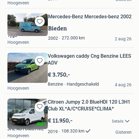
Hoogeveen
Mercedes-Benz Mercedes-benz 2002
Bieden
Bewaren
in
Tygo
272.000
km
2002
Mijn
2 aug 26
Hoogeveen
Favorieten
Volkswagen caddy Cng Benzine LEES
ADV
Bewaren
in
€ 3.750,-
Mijn
bertus
Favorieten
Handgeschakeld
Benzine
4 aug 26
Hoogeveen
Citroen Jumpy 2.0 BlueHDI 120 L3H1
Club XL*A/C*CRUISE*CLIMA*
Bewaren
in
€ 11.950,-
Details
Mijn
JHL AUTOMOTIVE
Favorieten
108.320
km
2019
Gisteren
Hoogeveen