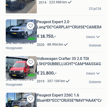
Favorieten
223.988
km
2014
Nieuwstaat
23 jul 26
Hoogeveen
Peugeot Expert 2.0
Lang*DC*CARPLAY*CRUISE*CAMERA*N
Bewaren
in
€ 18.750,-
Details
Mijn
JHL AUTOMOTIVE
Favorieten
88.994
km
2020
Gisteren
Hoogeveen
Volkswagen Crafter 35 2.0 TDI
L5H3*DUBBELLUCHT*CAM*MASSAGE*
Bewaren
in
€ 21.800,-
Details
Mijn
JHL AUTOMOTIVE
Favorieten
207.109
km
2019
Gisteren
Hoogeveen
Peugeot Expert 226C 1.6
BlueHDI*ECC*CRUISE*NAVI*HAAK*CAM
Bewaren