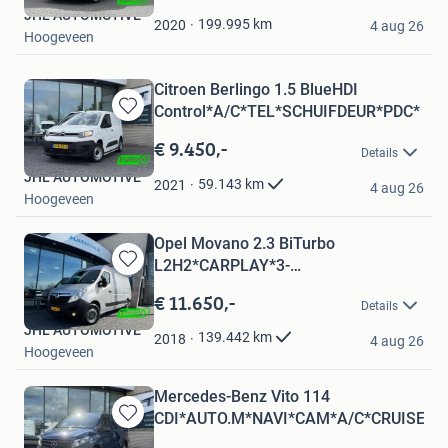
Mijn
JHL AUTOMOTIVE
Favorieten
199.995
km
2020
4 aug 26
Hoogeveen
Citroen Berlingo 1.5 BlueHDI
Control*A/C*TEL*SCHUIFDEUR*PDC*
Bewaren
in
€ 9.450,-
Details
Mijn
JHL AUTOMOTIVE
Favorieten
59.143
km
2021
4 aug 26
Hoogeveen
Opel Movano 2.3 BiTurbo
L2H2*CARPLAY*3-
Bewaren
ZITS*A/C*CRUISE*HAAK*
in
€ 11.650,-
Details
Mijn
JHL AUTOMOTIVE
Favorieten
139.442
km
2018
4 aug 26
Hoogeveen
Mercedes-Benz Vito 114
CDI*AUTO.M*NAVI*CAM*A/C*CRUISE*C
Bewaren