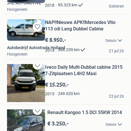
JHL AUTOMOTIVE
Favorieten
95.325
km
2018
Gisteren
Hoogeveen
NAP!!Nieuwe APK!!Mercedes Vito
113 cdi Lang Dubbel Cabine
Bewaren
in
€ 8.950,-
Details
Mijn
Autobedrijf Autostrada Holland
Favorieten
366.239
km
2014
21 jul 26
Hoogeveen
Iveco Daily Multi-Dubbal cabine 2015
Bewaren
7-Zitplaatsen L4H2 Maxi
in
Mijn
€ 15.250,-
Favorieten
Sol Works BV.
249.020
km
2015
23 jul 26
Hoogeveen
Renault Kangoo 1.5 DCI 55KW 2014
Bewaren
in
€ 3.250,-
Details
Mijn