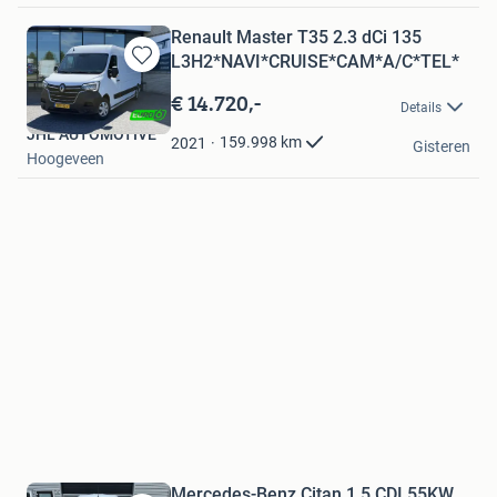
Renault Master T35 2.3 dCi 135
L3H2*NAVI*CRUISE*CAM*A/C*TEL*
Bewaren
in
€ 14.720,-
Details
Mijn
JHL AUTOMOTIVE
Favorieten
159.998
km
2021
Gisteren
Hoogeveen
Mercedes-Benz Citan 1.5 CDI 55KW