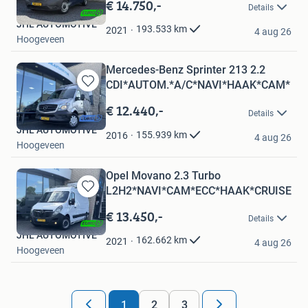
in
€ 14.750,-
Details
Mijn
JHL AUTOMOTIVE
Favorieten
193.533
km
2021
4 aug 26
Hoogeveen
Mercedes-Benz Sprinter 213 2.2
CDI*AUTOM.*A/C*NAVI*HAAK*CAM*
Bewaren
in
€ 12.440,-
Details
Mijn
JHL AUTOMOTIVE
Favorieten
155.939
km
2016
4 aug 26
Hoogeveen
Opel Movano 2.3 Turbo
L2H2*NAVI*CAM*ECC*HAAK*CRUISE*T
Bewaren
in
€ 13.450,-
Details
Mijn
JHL AUTOMOTIVE
Favorieten
162.662
km
2021
4 aug 26
Hoogeveen
1
2
3