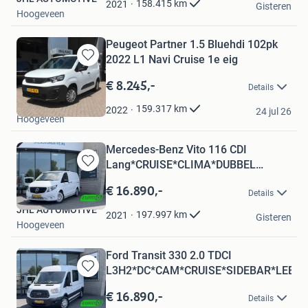
158.415
km
2021
Gisteren
Hoogeveen
Peugeot Partner 1.5 Bluehdi 102pk
2022 L1 Navi Cruise 1e eig
Bewaren
in
€ 8.245,-
Details
Mijn
DN Auto’s
Favorieten
159.317
km
2022
24 jul 26
Hoogeveen
Mercedes-Benz Vito 116 CDI
Lang*CRUISE*CLIMA*DUBBEL
Bewaren
SCHUIF*C
in
€ 16.890,-
Details
Mijn
JHL AUTOMOTIVE
Favorieten
197.997
km
2021
Gisteren
Hoogeveen
Ford Transit 330 2.0 TDCI
L3H2*DC*CAM*CRUISE*SIDEBAR*LEER*
Bewaren
in
€ 16.890,-
Details
Mijn