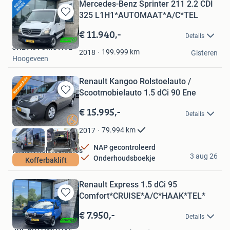
Mercedes-Benz Sprinter 211 2.2 CDI
325 L1H1*AUTOMAAT*A/C*TEL
Bewaren
in
€ 11.940,-
Details
Mijn
JHL AUTOMOTIVE
Favorieten
199.999
km
2018
Gisteren
Hoogeveen
Renault Kangoo Rolstoelauto /
Scootmobielauto 1.5 dCi 90 Ene
Bewaren
in
€ 15.995,-
Details
Mijn
Favorieten
79.994
km
2017
NAP gecontroleerd
Kikkert Rolstoelauto's
3 aug 26
Onderhoudsboekje
Kofferbaklift
Hoogeveen
Renault Express 1.5 dCi 95
Comfort*CRUISE*A/C*HAAK*TEL*
Bewaren
in
€ 7.950,-
Details
Mijn
JHL AUTOMOTIVE
Favorieten