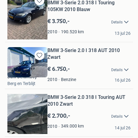
BMW 3-Serie 2.0 318 I Touring
Bewaren
105KW 2010 Blauw
in
Mijn
€ 3.750,-
Details
Favorieten
Chris
190.520
km
2010
13 jul 26
Moorveld
BMW 3-Serie 2.0 I 318 AUT 2010
Zwart
Bewaren
in
€ 6.750,-
Details
Mijn
Dani Delamboy
Favorieten
Benzine
2010
16 jul 26
Berg en Terblijt
Bewaren
BMW 3-Serie 2.0 318 I Touring AUT
in
Mijn
2010 Zwart
Favorieten
€ 2.700,-
Details
Rad
349.000
km
2010
14 jul 26
Rotterdam