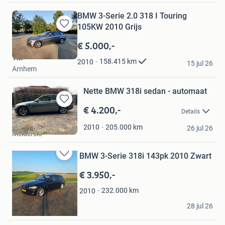
BMW 3-Serie 2.0 318 I Touring
105KW 2010 Grijs
Bewaren
in
€ 5.000,-
Mijn
TM
Favorieten
158.415
km
2010
15 jul 26
Arnhem
Nette BMW 318i sedan - automaat
€ 4.200,-
Bewaren
Details
in
Kim
Mijn
205.000
km
2010
26 jul 26
Melderslo
Favorieten
BMW 3-Serie 318i 143pk 2010 Zwart
Bewaren
in
€ 3.950,-
Mijn
Favorieten
232.000
km
2010
Rowin Nieuwold
28 jul 26
Winsum