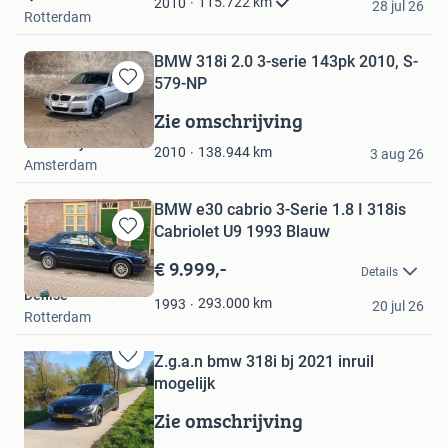
115.722
km
2010
28 jul 26
Rotterdam
BMW 318i 2.0 3-serie 143pk 2010, S-
579-NP
Bewaren
in
Zie omschrijving
Mijn
Troostwijk Auctions
Favorieten
138.944
km
2010
3 aug 26
Amsterdam
BMW e30 cabrio 3-Serie 1.8 I 318is
Cabriolet U9 1993 Blauw
Bewaren
in
€ 9.999,-
Details
Mijn
Denise
Favorieten
293.000
km
1993
20 jul 26
Rotterdam
Z.g.a.n bmw 318i bj 2021 inruil
Bewaren
mogelijk
in
Mijn
Zie omschrijving
Favorieten