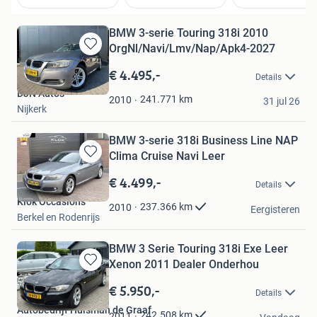
BMW 3-serie Touring 318i 2010
OrgNl/Navi/Lmv/Nap/Apk4-2027
Bewaren
in
€ 4.495,-
Details
Mijn
DJN Auto's
Favorieten
241.771
km
2010
31 jul 26
Nijkerk
BMW 3-serie 318i Business Line NAP
Clima Cruise Navi Leer
Bewaren
in
€ 4.499,-
Details
Mijn
Klok Occasions
Favorieten
237.366
km
2010
Eergisteren
Berkel en Rodenrijs
BMW 3 Serie Touring 318i Exe Leer
Xenon 2011 Dealer Onderhou
Bewaren
in
€ 5.950,-
Details
Mijn
Autobedrijf Huisman de Graaf
Favorieten
242.508
km
2011