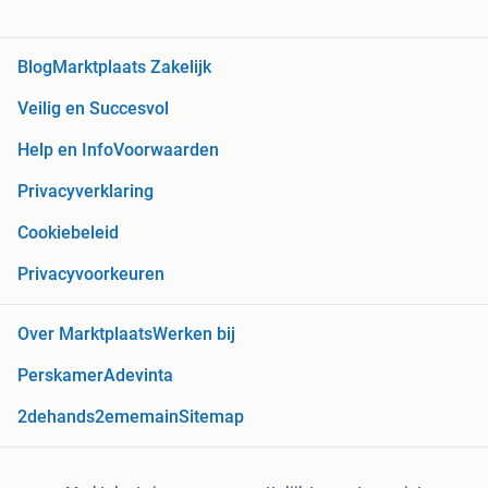
Blog
Marktplaats Zakelijk
Veilig en Succesvol
Help en Info
Voorwaarden
Privacyverklaring
Cookiebeleid
Privacyvoorkeuren
Over Marktplaats
Werken bij
Perskamer
Adevinta
2dehands
2ememain
Sitemap