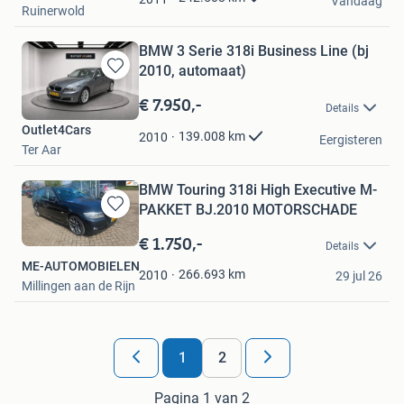
Vandaag
Ruinerwold
BMW 3 Serie 318i Business Line (bj
2010, automaat)
Bewaren
in
€ 7.950,-
Details
Mijn
Outlet4Cars
Favorieten
139.008
km
2010
Eergisteren
Ter Aar
BMW Touring 318i High Executive M-
PAKKET BJ.2010 MOTORSCHADE
Bewaren
in
€ 1.750,-
Details
Mijn
ME-AUTOMOBIELEN
Favorieten
266.693
km
2010
29 jul 26
Millingen aan de Rijn
1
2
Pagina 1 van 2