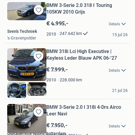
BMW 3-Serie 2.0 318 I Touring
105KW 2010 Grijs
Bewaren
in
€ 4.995,-
Details
Mijn
Sven's Techniek
Favorieten
247.642
km
2010
15 jul 26
's-Gravenpolder
BMW 318i Lci High Executive |
Keyless Leder Blauw APK 06-‘27
Bewaren
in
€ 7.999,-
Details
Mijn
Favorieten
228.000
km
2010
Peter Vos
21 jul 26
Enschede
BMW 3-Serie 2.0 I 318i 4-Drs Airco
Leer Navi
Bewaren
in
€ 7.950,-
Details
Mijn
Quickservice Noord Rotterdam
Favorieten