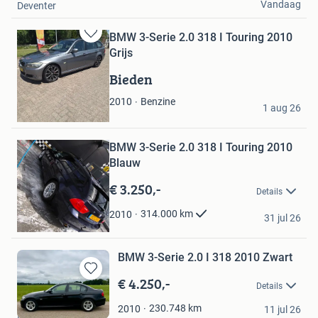
Vandaag
Deventer
BMW 3-Serie 2.0 318 I Touring 2010
Bewaren
Grijs
in
Mijn
Bieden
Favorieten
patrick
Benzine
2010
1 aug 26
Bewaren
Bergen L
in
Mijn
BMW 3-Serie 2.0 318 I Touring 2010
Favorieten
Blauw
€ 3.250,-
Details
G. o
314.000
km
2010
31 jul 26
Dronten
BMW 3-Serie 2.0 I 318 2010 Zwart
€ 4.250,-
Bewaren
Details
in
van Olst
Mijn
230.748
km
2010
11 jul 26
Harderwijk