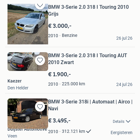
BMW 3-Serie 2.0 318 I Touring 2010
Bewaren
Grijs
in
Mijn
€ 3.000,-
Favorieten
tato
Benzine
2010
26 jul 26
Roermond
BMW 3-Serie 2.0 318 I Touring AUT
2010 Zwart
Bewaren
in
€ 1.900,-
Mijn
Kaezer
Favorieten
225.000
km
2010
24 jul 26
Den Helder
BMW 3-Serie 318i | Automaat | Airco |
Navi
Bewaren
in
€ 3.495,-
Details
Mijn
Duijster Automotive
Favorieten
312.121
km
2010
Eergisteren
Veen