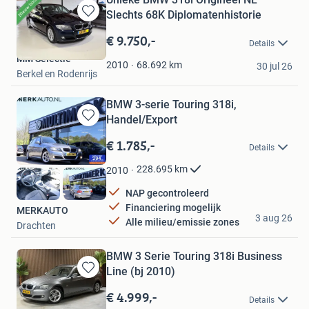
Slechts 68K Diplomatenhistorie
Bewaren
in
€ 9.750,-
Details
Mijn
MM Selectie
Favorieten
68.692
km
2010
30 jul 26
Berkel en Rodenrijs
BMW 3-serie Touring 318i,
Handel/Export
Bewaren
in
€ 1.785,-
Details
Mijn
Favorieten
228.695
km
2010
NAP gecontroleerd
Financiering mogelijk
MERKAUTO
3 aug 26
Alle milieu/emissie zones
Drachten
BMW 3 Serie Touring 318i Business
Line (bj 2010)
Bewaren
in
€ 4.999,-
Details
Mijn