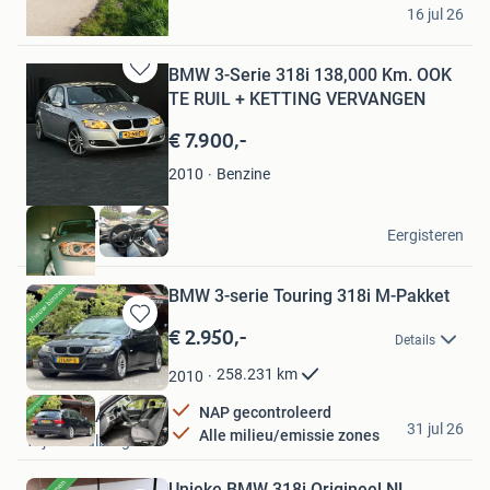
harm
16 jul 26
Veendam
BMW 3-Serie 318i 138,000 Km. OOK
Bewaren
TE RUIL + KETTING VERVANGEN
in
Mijn
€ 7.900,-
Favorieten
Benzine
2010
bob van breugel
Eergisteren
Giessen
BMW 3-serie Touring 318i M-Pakket
€ 2.950,-
Bewaren
Details
in
Mijn
258.231
km
2010
Favorieten
NAP gecontroleerd
Van Beek Auto’s
31 jul 26
Alle milieu/emissie zones
Wijk en Aalburg
Unieke BMW 318i Origineel NL