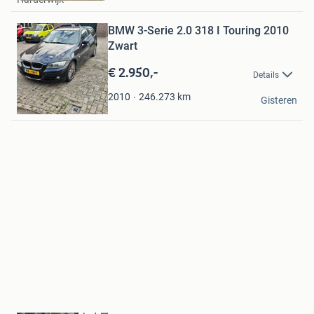
Favorieten
Bewaren
BMW 3-Serie 2.0 318 I Touring 2010
in
Mijn
Zwart
Favorieten
€ 2.950,-
Details
Gerwin
246.273
km
2010
Gisteren
Polsbroek