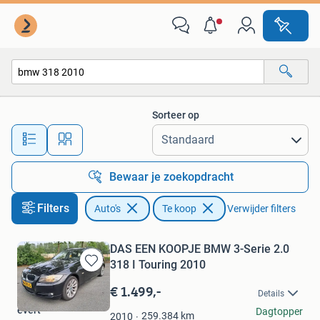
Auto's
Sorteer op
Alle afstanden…
Bewaar je zoekopdracht
Filters
Auto's
Te koop
Verwijder filters
DAS EEN KOOPJE BMW 3-Serie 2.0
318 I Touring 2010
Bewaren
in
€ 1.499,-
Details
Mijn
evert
Dagtopper
Favorieten
259.384
km
2010