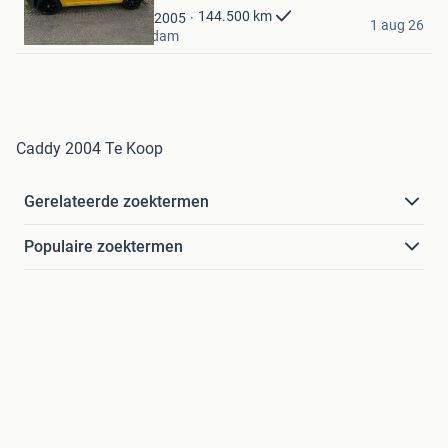
Burgers
144.500
km
2005
1 aug 26
Hardinxveld-Giessendam
Caddy 2004 Te Koop
Gerelateerde zoektermen
Populaire zoektermen