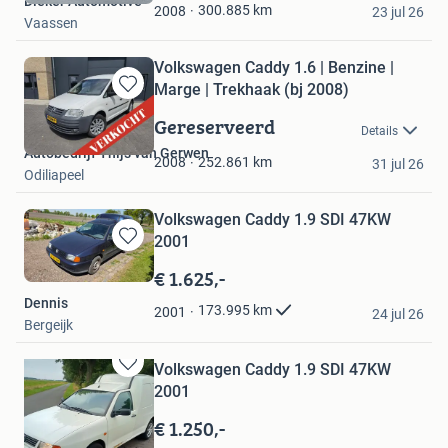
Dieker Automotive
Favorieten
300.885
km
2008
23 jul 26
Vaassen
Volkswagen Caddy 1.6 | Benzine |
Marge | Trekhaak (bj 2008)
Bewaren
in
Gereserveerd
Details
Mijn
Autobedrijf Thijs van Gerwen
Favorieten
252.861
km
2008
31 jul 26
Odiliapeel
Volkswagen Caddy 1.9 SDI 47KW
2001
Bewaren
in
€ 1.625,-
Mijn
Dennis
Favorieten
173.995
km
2001
24 jul 26
Bergeijk
Volkswagen Caddy 1.9 SDI 47KW
Bewaren
2001
in
Mijn
€ 1.250,-
Favorieten