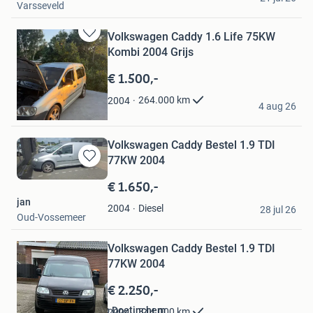
Varsseveld
Volkswagen Caddy 1.6 Life 75KW
Bewaren
Kombi 2004 Grijs
in
Mijn
€ 1.500,-
Favorieten
P.R.R.
264.000
km
2004
4 aug 26
Winschoten
Volkswagen Caddy Bestel 1.9 TDI
77KW 2004
Bewaren
in
€ 1.650,-
Mijn
jan
Favorieten
Diesel
2004
28 jul 26
Oud-Vossemeer
Bewaren
in
Mijn
Volkswagen Caddy Bestel 1.9 TDI
Favorieten
77KW 2004
€ 2.250,-
Vloerkleden Verkoop Doetinchem
344.000
km
2004