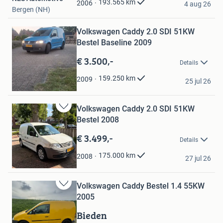
193.565
km
2006
4 aug 26
Bergen (NH)
Bewaren
Volkswagen Caddy 2.0 SDI 51KW
in
Mijn
Bestel Baseline 2009
Favorieten
€ 3.500,-
Details
walet
159.250
km
2009
25 jul 26
Sibculo
Volkswagen Caddy 2.0 SDI 51KW
Bewaren
Bestel 2008
in
Mijn
€ 3.499,-
Details
Favorieten
Sem Kalwij
175.000
km
2008
27 jul 26
Hengelo
Volkswagen Caddy Bestel 1.4 55KW
Bewaren
2005
in
Mijn
Bieden
Favorieten