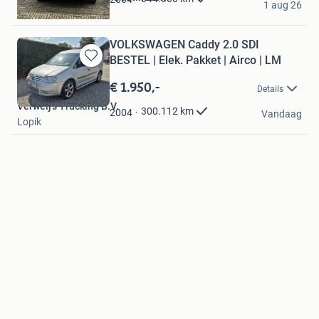
1 aug 26
Doetinchem
VOLKSWAGEN Caddy 2.0 SDI
BESTEL | Elek. Pakket | Airco | LM
Bewaren
in
€ 1.950,-
Details
Mijn
Verweij's Trucking B.V.
Favorieten
300.112
km
2004
Vandaag
Lopik