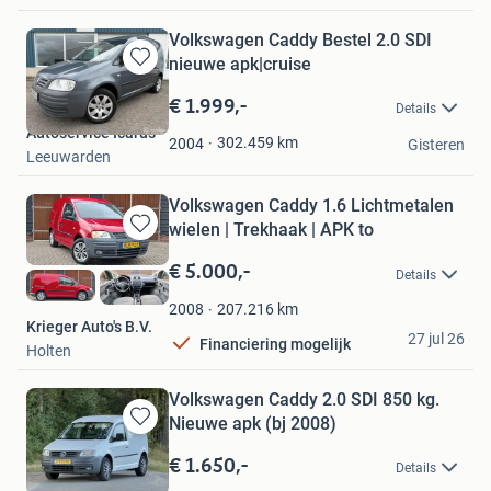
Volkswagen Caddy Bestel 2.0 SDI
nieuwe apk|cruise
Bewaren
in
€ 1.999,-
Details
Mijn
Autoservice Icarus
Favorieten
302.459
km
2004
Gisteren
Leeuwarden
Volkswagen Caddy 1.6 Lichtmetalen
wielen | Trekhaak | APK to
Bewaren
in
€ 5.000,-
Details
Mijn
Favorieten
207.216
km
2008
Krieger Auto's B.V.
27 jul 26
Financiering mogelijk
Holten
Volkswagen Caddy 2.0 SDI 850 kg.
Nieuwe apk (bj 2008)
Bewaren
in
€ 1.650,-
Details
Mijn