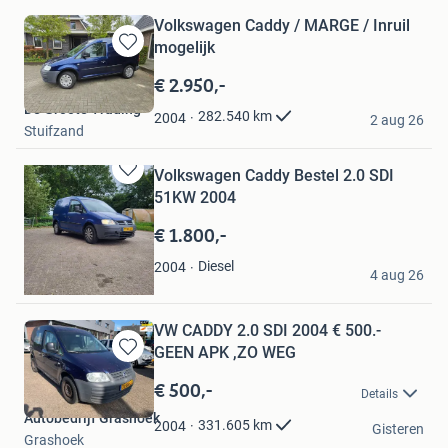
Volkswagen Caddy / MARGE / Inruil
mogelijk
Bewaren
in
€ 2.950,-
Mijn
De Groote Trading
Favorieten
282.540
km
2004
2 aug 26
Stuifzand
Volkswagen Caddy Bestel 2.0 SDI
Bewaren
51KW 2004
in
Mijn
€ 1.800,-
Favorieten
hilco
Diesel
2004
4 aug 26
Blesdijke
VW CADDY 2.0 SDI 2004 € 500.-
GEEN APK ,ZO WEG
Bewaren
in
€ 500,-
Details
Mijn
Autobedrijf Grashoek
Favorieten
331.605
km
2004
Gisteren
Grashoek