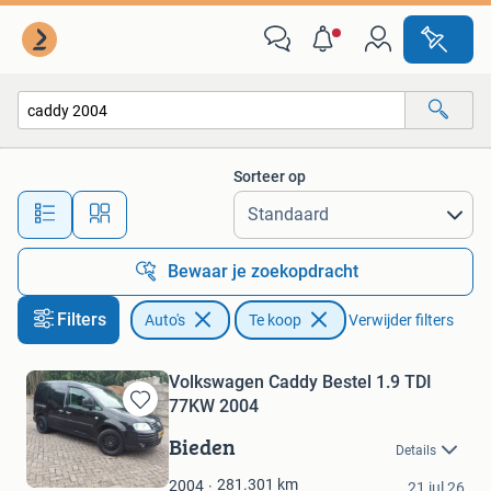
Auto's
Sorteer op
Alle afstanden…
Bewaar je zoekopdracht
Filters
Auto's
Te koop
Verwijder filters
Volkswagen Caddy Bestel 1.9 TDI
77KW 2004
Bewaren
in
Bieden
Details
Mijn
Fedde
Favorieten
281.301
km
2004
21 jul 26