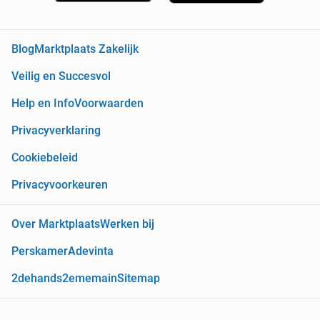
Blog
Marktplaats Zakelijk
Veilig en Succesvol
Help en Info
Voorwaarden
Privacyverklaring
Cookiebeleid
Privacyvoorkeuren
Over Marktplaats
Werken bij
Perskamer
Adevinta
2dehands
2ememain
Sitemap