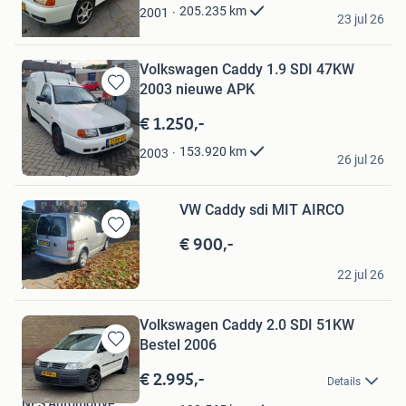
jeroen
205.235
km
2001
23 jul 26
Winschoten
Volkswagen Caddy 1.9 SDI 47KW
2003 nieuwe APK
Bewaren
in
€ 1.250,-
Mijn
Favorieten
Léon
153.920
km
2003
26 jul 26
Beverwijk
VW Caddy sdi MIT AIRCO
€ 900,-
Bewaren
in
michiel
Mijn
22 jul 26
Almelo
Favorieten
Volkswagen Caddy 2.0 SDI 51KW
Bestel 2006
Bewaren
in
€ 2.995,-
Details
Mijn
NES Automotive
Favorieten