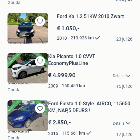
Gouda
Ford Ka 1.2 51KW 2010 Zwart
€ 1.050,-
Bewaren
in
dmd
210.923
km
2010
Mijn
23 jul 26
Zoetermeer
Favorieten
Kia Picanto 1.0 CVVT
EconomyPlusLine
Bewaren
in
€ 4.999,90
Details
Mijn
DMD Auto's
Favorieten
160.459
km
2009
15 jul 26
Gouda
Ford Fiesta 1.0 Style. AIRCO, 115650
KM, NAP,5 DEURS !
Bewaren
in
€ 2.850,-
Details
Mijn
DMD Auto's
Favorieten
115.661
km
2015
17 jul 26
Gouda