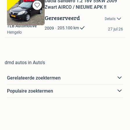
Dacia Sandero 1.2 16V 55KW 2009
Zwart AIRCO / NIEUWE APK !!
Bewaren
in
Gereserveerd
Details
Mijn
TLB Automotive
Favorieten
205.100
km
2009
27 jul 26
Hengelo
dmd autos in Auto's
Gerelateerde zoektermen
Populaire zoektermen