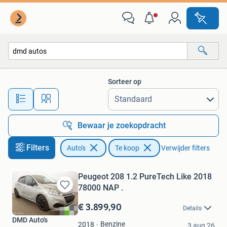
Auto's
Sorteer op
Alle afstanden…
Bewaar je zoekopdracht
Filters
Auto's
Te koop
Verwijder filters
Peugeot 208 1.2 PureTech Like 2018
78000 NAP .
Bewaren
in
€ 3.899,90
Details
Mijn
DMD Auto's
Favorieten
Benzine
2018
3 aug 26