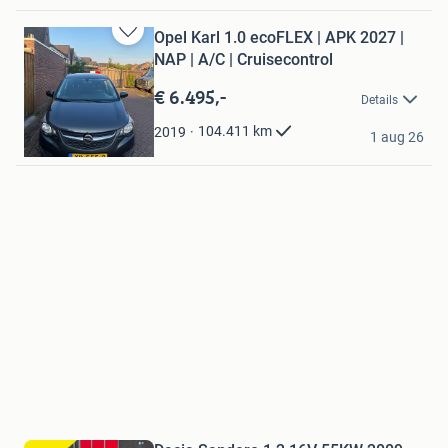
Opel Karl 1.0 ecoFLEX | APK 2027 |
Bewaren
NAP | A/C | Cruisecontrol
in
Mijn
€ 6.495,-
Details
Favorieten
P
104.411
km
2019
1 aug 26
Helmond