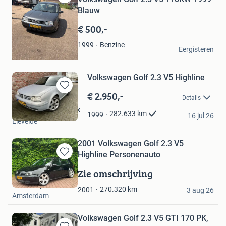
Bewaren
Blauw
in
Mijn
€ 500,-
Favorieten
renatejongejans
Benzine
1999
Eergisteren
Hellevoetsluis
Volkswagen Golf 2.3 V5 Highline
€ 2.950,-
Bewaren
Details
in
Autobedrijf Bleumink
Mijn
282.633
km
1999
16 jul 26
Lievelde
Favorieten
2001 Volkswagen Golf 2.3 V5
Highline Personenauto
Bewaren
in
Zie omschrijving
Mijn
Troostwijk Auctions
Favorieten
270.320
km
2001
3 aug 26
Amsterdam
Volkswagen Golf 2.3 V5 GTI 170 PK,