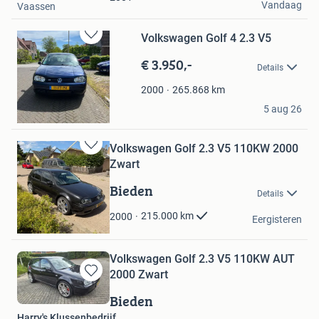
Vandaag
Vaassen
Volkswagen Golf 4 2.3 V5
Bewaren
in
€ 3.950,-
Details
Mijn
Favorieten
265.868
km
2000
Siebren Ruiter
5 aug 26
Beetsterzwaag
Volkswagen Golf 2.3 V5 110KW 2000
Bewaren
Zwart
in
Mijn
Bieden
Details
Favorieten
Arjan.
215.000
km
2000
Eergisteren
Fijnaart
Volkswagen Golf 2.3 V5 110KW AUT
2000 Zwart
Bewaren
in
Bieden
Mijn
Harry's Klussenbedrijf