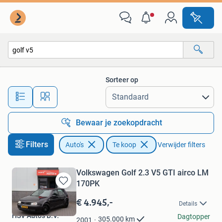
Auto's
Sorteer op
Alle afstanden…
Bewaar je zoekopdracht
Filters
Auto's
Te koop
Verwijder filters
Volkswagen Golf 2.3 V5 GTI airco LM
170PK
Bewaren
in
€ 4.945,-
Details
Mijn
HSV Auto's B.V.
Favorieten
Dagtopper
305.000
km
2001