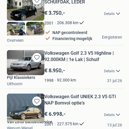
SCHUIFDAK, LEDER
Bewaren
in
€ 3.750,-
Details
Mijn
Favorieten
206.308
km
2001
NAP gecontroleerd
De Automediair
Eergisteren
Financiering mogelijk
Overveen
Volkswagen Golf 2.3 V5 Highline |
92.000KM | 1e Lak | Schuif
Bewaren
in
€ 8.950,-
Details
Mijn
Pijl Klassiekers
Favorieten
92.000
km
1998
31 jul 26
Uithoorn
Volkswagen Golf UNIEK 2.3 V5 GTI
NAP Bomvol optie's
Bewaren
in
€ 6.998,-
Details
Mijn
Van Zeist Bandenservice
Favorieten
227.575
km
2001
13 jul 26
Wenum Wiesel