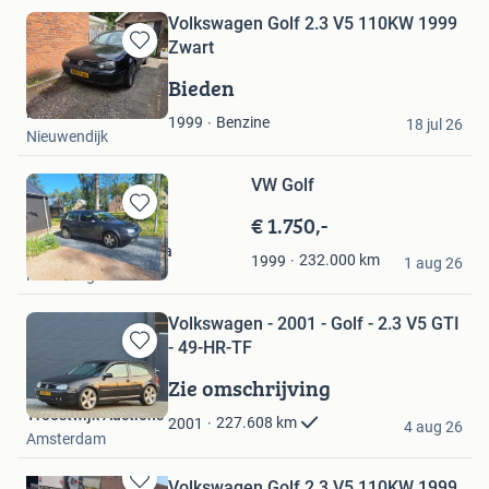
Volkswagen Golf 2.3 V5 110KW 1999
Zwart
Bewaren
in
Bieden
Mijn
Robin
Favorieten
Benzine
1999
18 jul 26
Nieuwendijk
VW Golf
€ 1.750,-
Bewaren
in
Annemieke Teertstra
232.000
km
1999
Mijn
1 aug 26
Minnertsga
Favorieten
Volkswagen - 2001 - Golf - 2.3 V5 GTI
- 49-HR-TF
Bewaren
in
Zie omschrijving
Mijn
Troostwijk Auctions
Favorieten
227.608
km
2001
4 aug 26
Amsterdam
Volkswagen Golf 2.3 V5 110KW 1999