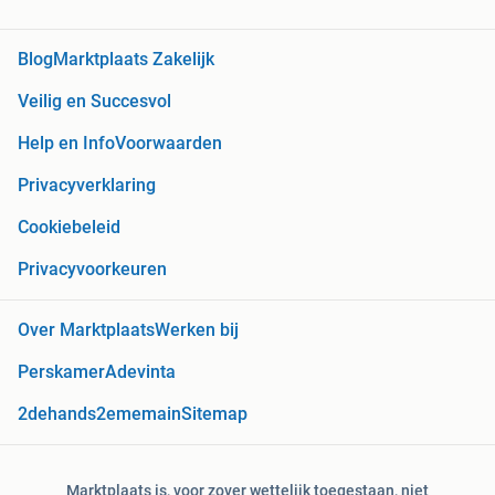
Blog
Marktplaats Zakelijk
Veilig en Succesvol
Help en Info
Voorwaarden
Privacyverklaring
Cookiebeleid
Privacyvoorkeuren
Over Marktplaats
Werken bij
Perskamer
Adevinta
2dehands
2ememain
Sitemap
Marktplaats is, voor zover wettelijk toegestaan, niet