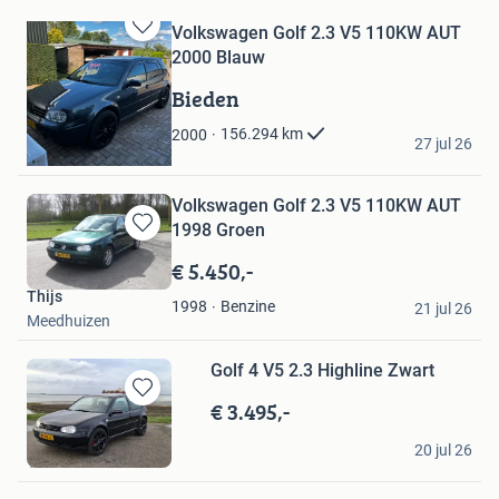
Volkswagen Golf 2.3 V5 110KW AUT
Bewaren
2000 Blauw
in
Mijn
Bieden
Favorieten
Kees
156.294
km
2000
27 jul 26
Lunteren
Volkswagen Golf 2.3 V5 110KW AUT
1998 Groen
Bewaren
in
€ 5.450,-
Mijn
Thijs
Favorieten
Benzine
1998
21 jul 26
Meedhuizen
Golf 4 V5 2.3 Highline Zwart
€ 3.495,-
Bewaren
in
Koi karper man
Mijn
20 jul 26
Terneuzen
Favorieten