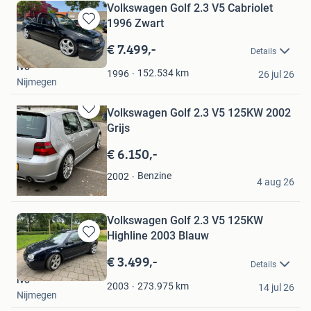
Volkswagen Golf 2.3 V5 Cabriolet
1996 Zwart
Bewaren
in
€ 7.499,-
Details
Mijn
lvo
Favorieten
152.534
km
1996
26 jul 26
Nijmegen
Volkswagen Golf 2.3 V5 125KW 2002
Bewaren
Grijs
in
Mijn
€ 6.150,-
Favorieten
Tarik tas fernandez
Benzine
2002
4 aug 26
Sliedrecht
Volkswagen Golf 2.3 V5 125KW
Highline 2003 Blauw
Bewaren
in
€ 3.499,-
Details
Mijn
lvo
Favorieten
273.975
km
2003
14 jul 26
Nijmegen