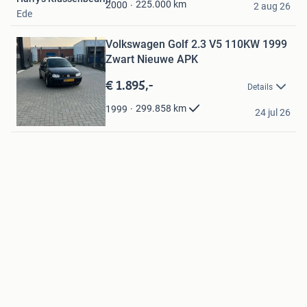
Favorieten
225.000
km
2000
2 aug 26
Ede
Bewaren
Volkswagen Golf 2.3 V5 110KW 1999
in
Mijn
Zwart Nieuwe APK
Favorieten
€ 1.895,-
Details
Lars
299.858
km
1999
24 jul 26
Eibergen