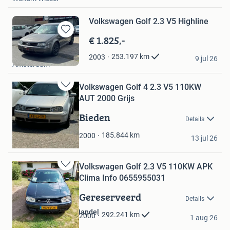
Volkswagen Golf 2.3 V5 Highline
€ 1.825,-
Bewaren
in
AMS autohandel
253.197
km
2003
Mijn
9 jul 26
Amsterdam
Favorieten
Volkswagen Golf 4 2.3 V5 110KW
Bewaren
AUT 2000 Grijs
in
Mijn
Bieden
Details
Favorieten
.............
185.844
km
2000
13 jul 26
Wierden
Volkswagen Golf 2.3 V5 110KW APK
Bewaren
Clima Info 0655955031
in
Mijn
Gereserveerd
Details
Favorieten
Block 81 Verhuur & Handel
292.241
km
2000
1 aug 26
Goor