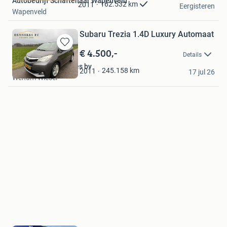
Autobedrijf Schaftenaar Wapenveld
Favorieten
162.532
km
2011
Eergisteren
Wapenveld
Subaru Trezia 1.4D Luxury Automaat
€ 4.500,-
Bewaren
Details
in
Autobedrijf Hennekes bv
Mijn
245.158
km
2011
17 jul 26
Wenum Wiesel
Favorieten