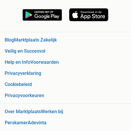
Blog
Marktplaats Zakelijk
Veilig en Succesvol
Help en Info
Voorwaarden
Privacyverklaring
Cookiebeleid
Privacyvoorkeuren
Over Marktplaats
Werken bij
Perskamer
Adevinta