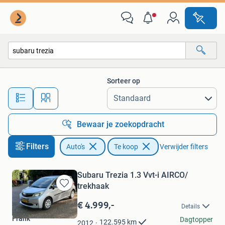
Auto's
Sorteer op
Alle afstanden…
Bewaar je zoekopdracht
Filters
Auto's
Te koop
Verwijder filters
Subaru Trezia 1.3 Vvt-i AIRCO/
trekhaak
Bewaren
in
€ 4.999,-
Details
Mijn
Frank
Favorieten
Dagtopper
122.595
km
2012