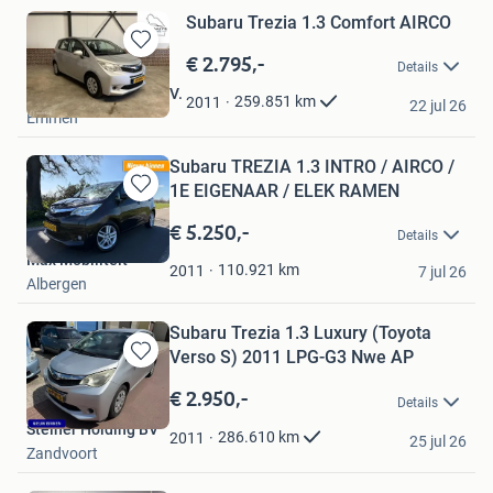
Subaru Trezia 1.3 Comfort AIRCO
€ 2.795,-
Bewaren
Details
in
Autohuys Drenthe B.V.
Mijn
259.851
km
2011
22 jul 26
Emmen
Favorieten
Subaru TREZIA 1.3 INTRO / AIRCO /
1E EIGENAAR / ELEK RAMEN
Bewaren
in
€ 5.250,-
Details
Mijn
Max Mobiliteit
Favorieten
110.921
km
2011
7 jul 26
Albergen
Subaru Trezia 1.3 Luxury (Toyota
Verso S) 2011 LPG-G3 Nwe AP
Bewaren
in
€ 2.950,-
Details
Mijn
Steiner Holding BV
Favorieten
286.610
km
2011
25 jul 26
Zandvoort