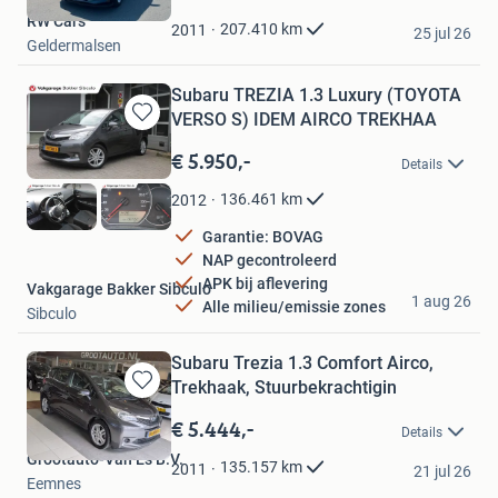
Mijn
RW Cars
Favorieten
207.410
km
2011
25 jul 26
Geldermalsen
Subaru TREZIA 1.3 Luxury (TOYOTA
VERSO S) IDEM AIRCO TREKHAA
Bewaren
in
€ 5.950,-
Details
Mijn
Favorieten
136.461
km
2012
Garantie: BOVAG
NAP gecontroleerd
APK bij aflevering
Vakgarage Bakker Sibculo
1 aug 26
Alle milieu/emissie zones
Sibculo
Subaru Trezia 1.3 Comfort Airco,
Trekhaak, Stuurbekrachtigin
Bewaren
in
€ 5.444,-
Details
Mijn
Grootauto-Van Es B.V.
Favorieten
135.157
km
2011
21 jul 26
Eemnes