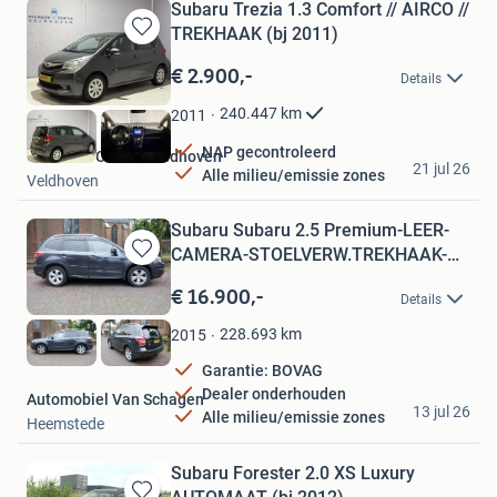
Subaru Trezia 1.3 Comfort // AIRCO //
TREKHAAK (bj 2011)
Bewaren
in
€ 2.900,-
Details
Mijn
Favorieten
240.447
km
2011
NAP gecontroleerd
Occasion Center Veldhoven
21 jul 26
Alle milieu/emissie zones
Veldhoven
Subaru Subaru 2.5 Premium-LEER-
CAMERA-STOELVERW.TREKHAAK-
Bewaren
BOV
in
€ 16.900,-
Details
Mijn
Favorieten
228.693
km
2015
Garantie: BOVAG
Dealer onderhouden
Automobiel Van Schagen
13 jul 26
Alle milieu/emissie zones
Heemstede
Subaru Forester 2.0 XS Luxury