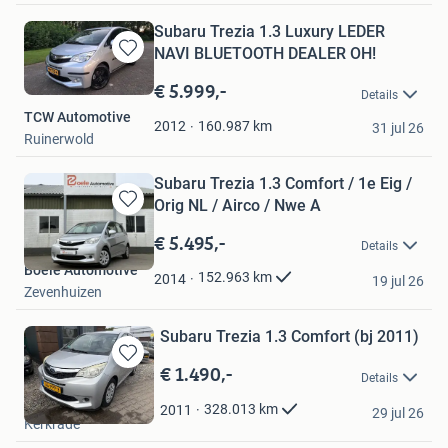
Subaru Trezia 1.3 Luxury LEDER
NAVI BLUETOOTH DEALER OH!
Bewaren
in
€ 5.999,-
Details
Mijn
TCW Automotive
Favorieten
160.987
km
2012
31 jul 26
Ruinerwold
Subaru Trezia 1.3 Comfort / 1e Eig /
Orig NL / Airco / Nwe A
Bewaren
in
€ 5.495,-
Details
Mijn
Boele Automotive
Favorieten
152.963
km
2014
19 jul 26
Zevenhuizen
Subaru Trezia 1.3 Comfort (bj 2011)
€ 1.490,-
Bewaren
Details
in
Horsmans Auto B.V.
Mijn
328.013
km
2011
29 jul 26
Kerkrade
Favorieten