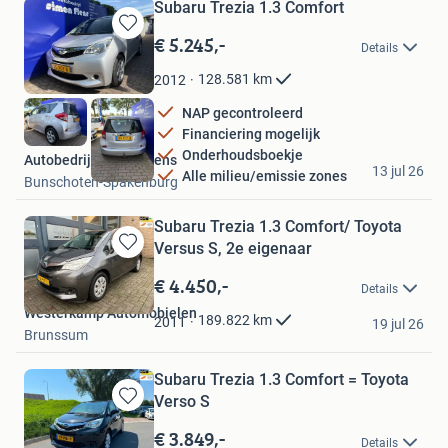
Subaru Trezia 1.3 Comfort
€ 5.245,-
Bewaren
Details
in
Mijn
128.581
km
2012
Favorieten
NAP gecontroleerd
Financiering mogelijk
Onderhoudsboekje
Autobedrijf Simon Flens
13 jul 26
Alle milieu/emissie zones
Bunschoten-Spakenburg
Subaru Trezia 1.3 Comfort/ Toyota
Versus S, 2e eigenaar
Bewaren
in
€ 4.450,-
Details
Mijn
Westerkamp Automobielen
Favorieten
189.822
km
2011
19 jul 26
Brunssum
Subaru Trezia 1.3 Comfort = Toyota
Verso S
Bewaren
in
€ 3.849,-
Details