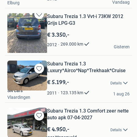
Vandaag
Elburg
Subaru Trezia 1.3 Vvt-i 73KW 2012
Bewaren
Grijs LPG-G3
in
Mijn
€ 3.350,-
Favorieten
Abdul
269.000
km
2012
Gisteren
Ursem
Subaru Trezia 1.3
Luxury*Airco*Nap*Trekhaak*Cruise
Bewaren
in
€ 5.199,-
Details
Mijn
SN Cars
Favorieten
123.135
km
2011
1 aug 26
Vlaardingen
Subaru Trezia 1.3 Comfort zeer nette
auto apk 07-04-2027
Bewaren
in
€ 4.950,-
Details
Mijn