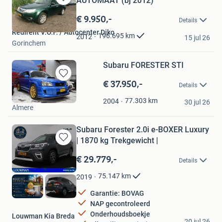
AUTOMAAT (bj 2012)
Bewaren
in
€ 9.950,-
Details
Mijn
Redirent V.O.F. / Autocenter Diko
Favorieten
196.695
km
2012
15 jul 26
Gorinchem
Subaru FORESTER STI
€ 37.950,-
Bewaren
Details
in
FDT Sportscars B.V.
Mijn
77.303
km
2004
30 jul 26
Almere
Favorieten
Subaru Forester 2.0i e-BOXER Luxury
| 1870 kg Trekgewicht |
Bewaren
in
€ 29.779,-
Details
Mijn
Favorieten
75.147
km
2019
Garantie: BOVAG
NAP gecontroleerd
Onderhoudsboekje
Louwman Kia Breda
20 jul 26