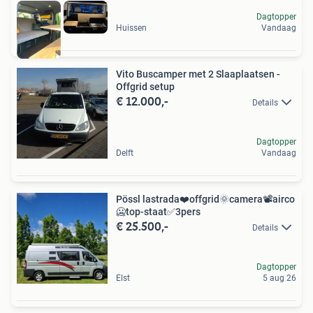
Dagtopper
Huissen
Vandaag
Vito Buscamper met 2 Slaaplaatsen -
Offgrid setup
€ 12.000,-
Details
Dagtopper
Delft
Vandaag
Pössl lastrada️❤️offgrid️🌞camera📽airco
🥶top-staat✅️3pers
€ 25.500,-
Details
Dagtopper
Elst
5 aug 26