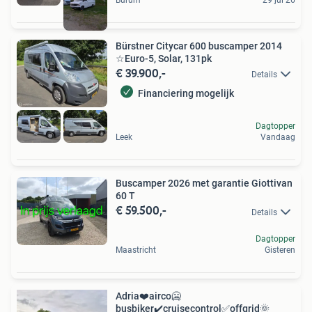
Bürstner Citycar 600 buscamper 2014
☆Euro-5, Solar, 131pk
€ 39.900,-
Details
Financiering mogelijk
Dagtopper
Leek
Vandaag
Buscamper 2026 met garantie Giottivan
60 T
€ 59.500,-
Details
Dagtopper
Maastricht
Gisteren
Adria❤️airco🥶
busbiker️️️✔️cruisecontrol️️️✅️offgrid🌞