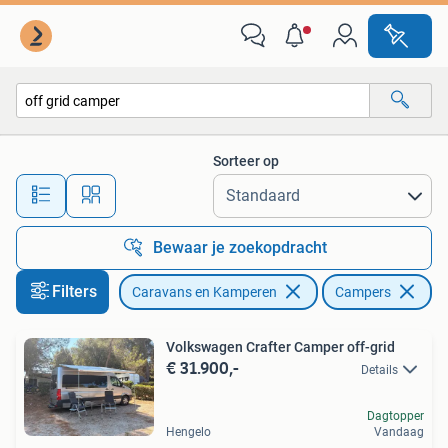
Campers
Sorteer op
Alle afstanden…
Bewaar je zoekopdracht
Filters
Caravans en Kamperen
Campers
Ve
Volkswagen Crafter Camper off-grid
€ 31.900,-
Details
Dagtopper
Hengelo
Vandaag