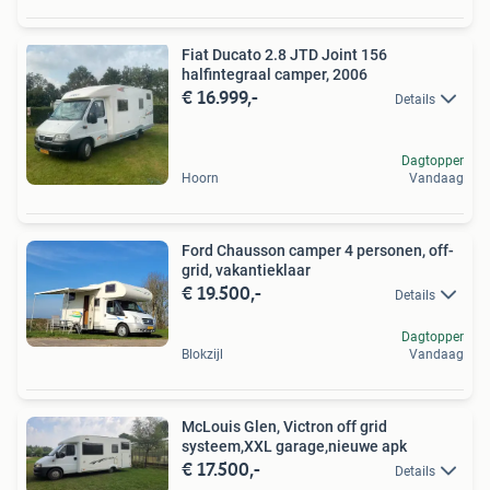
Fiat Ducato 2.8 JTD Joint 156
halfintegraal camper, 2006
€ 16.999,-
Details
Dagtopper
Hoorn
Vandaag
Ford Chausson camper 4 personen, off-
grid, vakantieklaar
€ 19.500,-
Details
Dagtopper
Blokzijl
Vandaag
McLouis Glen, Victron off grid
systeem,XXL garage,nieuwe apk
€ 17.500,-
Details