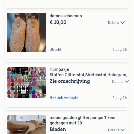
dames schoenen
€ 10,00
Details
Utrecht
2 aug 26
Turnpakje
Stoffen,Glitterstof,Stretchstof,Hologram,4-
Zie omschrijving
Way,
Details
Bezoek website
2 aug 26
mooie gouden glitter pumps 1 keer
gedragen met 38
Bieden
Details