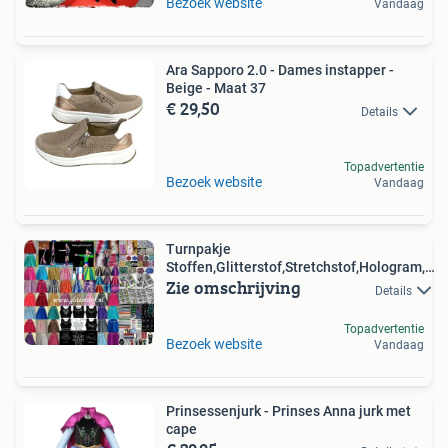
Bezoek website
Vandaag
Ara Sapporo 2.0 - Dames instapper -
Beige - Maat 37
€ 29,50
Details
Topadvertentie
Bezoek website
Vandaag
Turnpakje
Stoffen,Glitterstof,Stretchstof,Hologram,4-
Zie omschrijving
Way,
Details
Topadvertentie
Bezoek website
Vandaag
Prinsessenjurk - Prinses Anna jurk met
cape