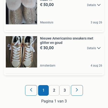
€ 50,00
Details
Maassluis
3 aug 26
Nieuwe Americanino sneakers met
glitter en goud
€ 30,00
Details
Amsterdam
4 aug 26
1
2
3
Pagina 1 van 3