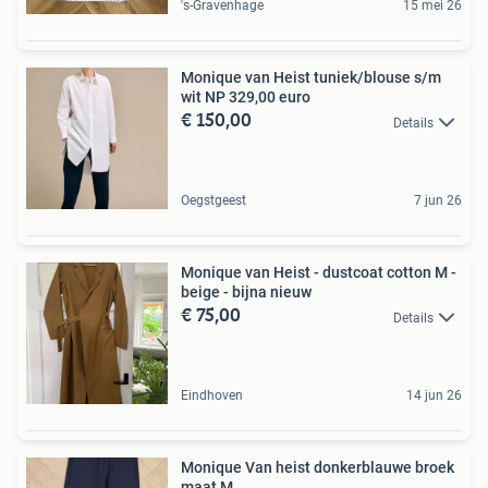
's-Gravenhage
15 mei 26
Monique van Heist tuniek/blouse s/m
wit NP 329,00 euro
€ 150,00
Details
Oegstgeest
7 jun 26
Monique van Heist - dustcoat cotton M -
beige - bijna nieuw
€ 75,00
Details
Eindhoven
14 jun 26
Monique Van heist donkerblauwe broek
maat M