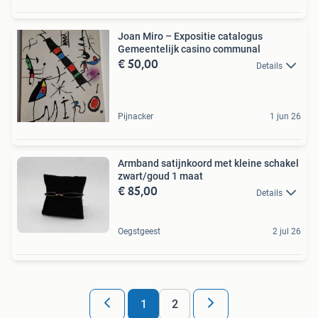
Joan Miro – Expositie catalogus
Gemeentelijk casino communal
€ 50,00
Details
Pijnacker
1 jun 26
Armband satijnkoord met kleine schakel
zwart/goud 1 maat
€ 85,00
Details
Oegstgeest
2 jul 26
1
2