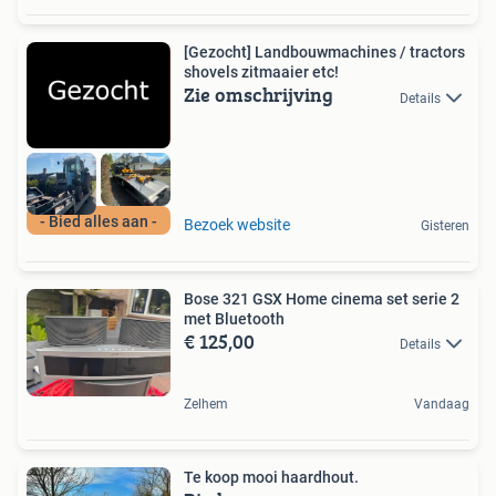
[Gezocht] Landbouwmachines / tractors
shovels zitmaaier etc!
Zie omschrijving
Details
- Bied alles aan -
Bezoek website
Gisteren
Bose 321 GSX Home cinema set serie 2
met Bluetooth
€ 125,00
Details
Zelhem
Vandaag
Te koop mooi haardhout.