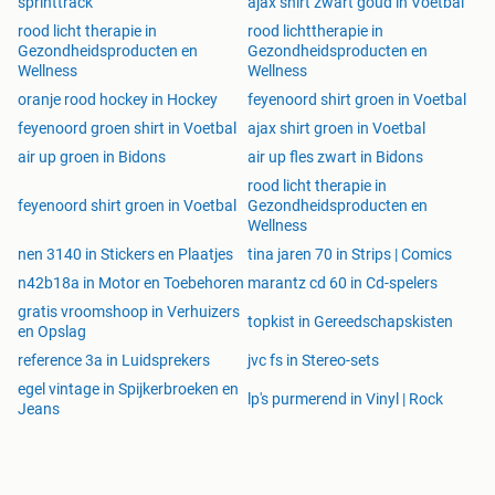
sprinttrack
ajax shirt zwart goud in Voetbal
rood licht therapie in
rood lichttherapie in
Gezondheidsproducten en
Gezondheidsproducten en
Wellness
Wellness
oranje rood hockey in Hockey
feyenoord shirt groen in Voetbal
feyenoord groen shirt in Voetbal
ajax shirt groen in Voetbal
air up groen in Bidons
air up fles zwart in Bidons
rood licht therapie in
feyenoord shirt groen in Voetbal
Gezondheidsproducten en
Wellness
nen 3140 in Stickers en Plaatjes
tina jaren 70 in Strips | Comics
n42b18a in Motor en Toebehoren
marantz cd 60 in Cd-spelers
gratis vroomshoop in Verhuizers
topkist in Gereedschapskisten
en Opslag
reference 3a in Luidsprekers
jvc fs in Stereo-sets
egel vintage in Spijkerbroeken en
lp's purmerend in Vinyl | Rock
Jeans