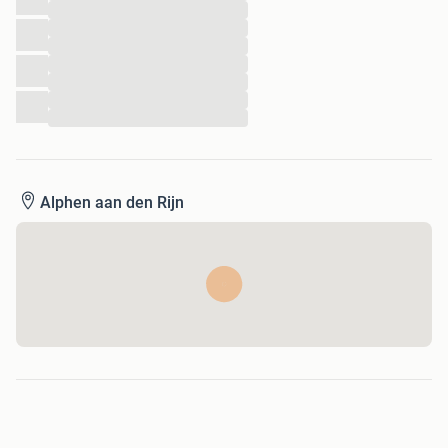
...
...
Bekijk al onze verschillende Sprinttracks op
...
www.stunttegels.nl!
...
...
...
...
Alphen aan den Rijn