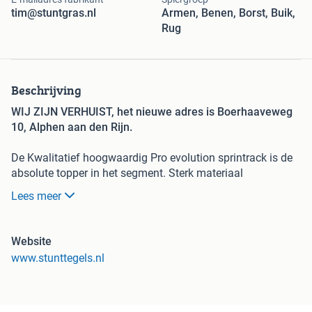
tim@stuntgras.nl
Armen, Benen, Borst, Buik,
Rug
Beschrijving
WIJ ZIJN VERHUIST, het nieuwe adres is Boerhaaveweg
10, Alphen aan den Rijn.
De Kwalitatief hoogwaardig Pro evolution sprintrack is de
absolute topper in het segment. Sterk materiaal
gecombineerd met een korte gras vezel, maakt het dat deze
Lees meer
sprinttrack zeer geschikt is voor sporttoepassingen zoals
Fitness, Crossfit of te gebruiken in combinatie met een
powersled.
Website
www.stunttegels.nl
Het sprintrack die goed bevestigd te worden aan de
ondergrond. Dit kan doormiddel van dubbelzijdige tape of
verlijmen.