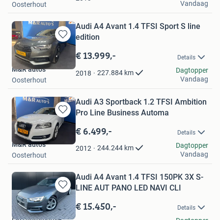
Vandaag
Oosterhout
Audi A4 Avant 1.4 TFSI Sport S line
edition
Bewaren
in
€ 13.999,-
Details
Mijn
M&R auto's
Favorieten
Dagtopper
227.884
km
2018
Vandaag
Oosterhout
Audi A3 Sportback 1.2 TFSI Ambition
Pro Line Business Automa
Bewaren
in
€ 6.499,-
Details
Mijn
M&R auto's
Favorieten
Dagtopper
244.244
km
2012
Vandaag
Oosterhout
Audi A4 Avant 1.4 TFSI 150PK 3X S-
LINE AUT PANO LED NAVI CLI
Bewaren
in
€ 15.450,-
Details
Mijn
LVD Automotive