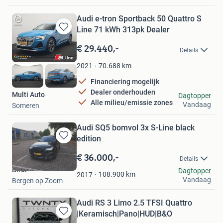
Audi e-tron Sportback 50 Quattro S
Line 71 kWh 313pk Dealer
Bewaren
in
€ 29.440,-
Details
Mijn
Favorieten
70.688
km
2021
Financiering mogelijk
Dealer onderhouden
Multi Auto
Dagtopper
Alle milieu/emissie zones
Vandaag
Someren
Audi SQ5 bomvol 3x S-Line black
edition
Bewaren
in
€ 36.000,-
Details
Mijn
Birol
Dagtopper
Favorieten
108.900
km
2017
Vandaag
Bergen op Zoom
Audi RS 3 Limo 2.5 TFSI Quattro
|Keramisch|Pano|HUD|B&O
Bewaren