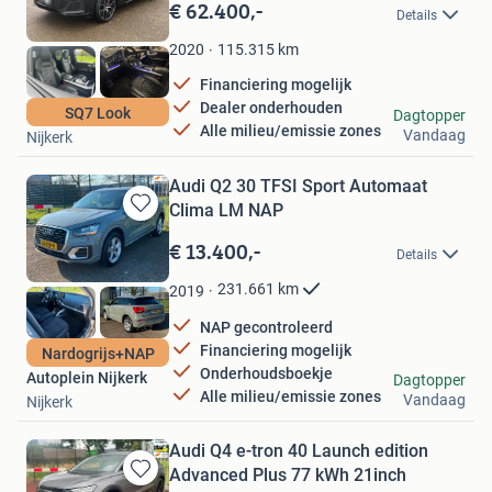
in
€ 62.400,-
Details
Mijn
Favorieten
115.315
km
2020
Financiering mogelijk
Dealer onderhouden
Autoplein Nijkerk
SQ7 Look
Dagtopper
Alle milieu/emissie zones
Vandaag
Nijkerk
Audi Q2 30 TFSI Sport Automaat
Clima LM NAP
Bewaren
in
€ 13.400,-
Details
Mijn
Favorieten
231.661
km
2019
NAP gecontroleerd
Financiering mogelijk
Nardogrijs+NAP
Onderhoudsboekje
Autoplein Nijkerk
Dagtopper
Alle milieu/emissie zones
Vandaag
Nijkerk
Audi Q4 e-tron 40 Launch edition
Advanced Plus 77 kWh 21inch
Bewaren