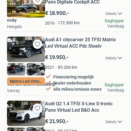
Pano Digitale Cockpit ACC
Bewaren
in
€ 18.900,-
Details
Mijn
nicky
Dagtopper
Favorieten
172.500
km
2016
Vandaag
Hengelo
Audi A1 citycarver 25 TFSI Matrix
Led Virtual ACC Pdc Stoelv
Bewaren
in
€ 19.950,-
Details
Mijn
Favorieten
85.206
km
2021
Financiering mogelijk
Matrix Led Virtual
Dealer onderhouden
Van den Boom Autobedrijf
Dagtopper
Alle milieu/emissie zones
Vandaag
Venray
Audi Q2 1.4 TFSI S-Line S-tronic
Pano Virtual Led B&O Acc
Bewaren
in
€ 21.950,-
Details
Mijn
Favorieten