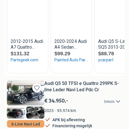
Audi Q5 50 TFSI e Quattro 299PK S-
line Leder Navi Led Pdc Cr
Bewaren
in
€ 34.950,-
Details
Mijn
Favorieten
95.974
km
2023
APK bij aflevering
S-Line Navi Led
Financiering mogelijk