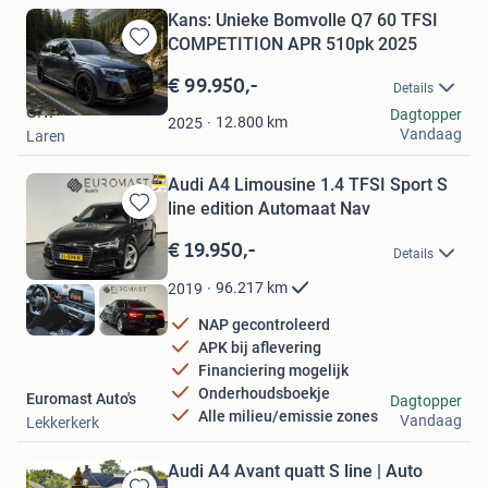
Kans: Unieke Bomvolle Q7 60 TFSI
COMPETITION APR 510pk 2025
Bewaren
in
€ 99.950,-
Details
Mijn
G.T.
Dagtopper
Favorieten
12.800
km
2025
Vandaag
Laren
Audi A4 Limousine 1.4 TFSI Sport S
line edition Automaat Nav
Bewaren
in
€ 19.950,-
Details
Mijn
Favorieten
96.217
km
2019
NAP gecontroleerd
APK bij aflevering
Financiering mogelijk
Onderhoudsboekje
Euromast Auto's
Dagtopper
Alle milieu/emissie zones
Vandaag
Lekkerkerk
Audi A4 Avant quatt S line | Auto