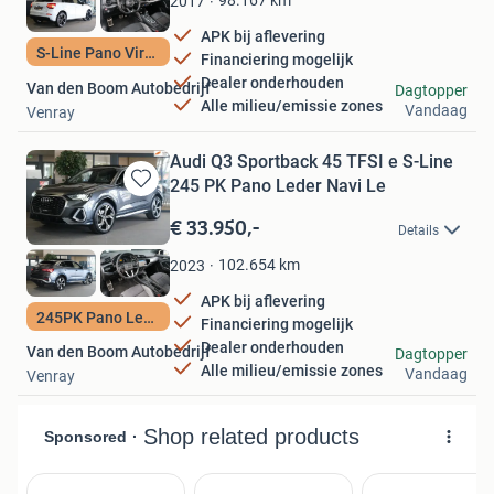
98.167
km
2017
APK bij aflevering
S-Line Pano Virtua
Financiering mogelijk
Dealer onderhouden
Van den Boom Autobedrijf
Dagtopper
Alle milieu/emissie zones
Vandaag
Venray
Audi Q3 Sportback 45 TFSI e S-Line
245 PK Pano Leder Navi Le
Bewaren
in
€ 33.950,-
Details
Mijn
Favorieten
102.654
km
2023
APK bij aflevering
245PK Pano Leder
Financiering mogelijk
Dealer onderhouden
Van den Boom Autobedrijf
Dagtopper
Alle milieu/emissie zones
Vandaag
Venray