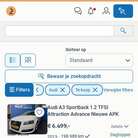
Audi
Sorteer op
Alle afstanden…
Bewaar je zoekopdracht
Filters
Auto's
Audi
Te koop
Verwijder filters
Audi A3 Sportback 1.2 TFSI
Attraction Advance Nieuwe APK
Bewaren
in
€ 6.499,-
Details
Mijn
M&R auto's
Favorieten
Dagtopper
198.988
km
2013