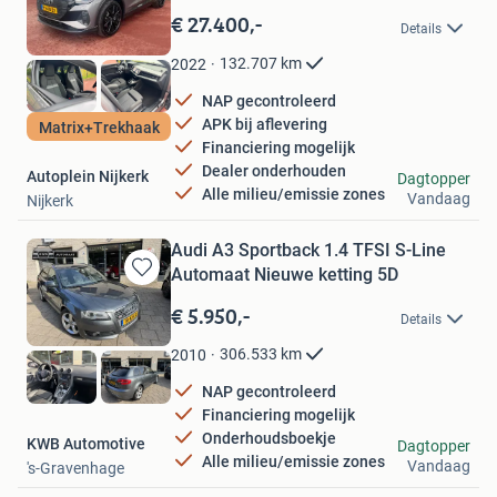
in
€ 27.400,-
Details
Mijn
Favorieten
132.707
km
2022
NAP gecontroleerd
APK bij aflevering
Matrix+Trekhaak
Financiering mogelijk
Dealer onderhouden
Autoplein Nijkerk
Dagtopper
Alle milieu/emissie zones
Vandaag
Nijkerk
Audi A3 Sportback 1.4 TFSI S-Line
Automaat Nieuwe ketting 5D
Bewaren
in
€ 5.950,-
Details
Mijn
Favorieten
306.533
km
2010
NAP gecontroleerd
Financiering mogelijk
Onderhoudsboekje
KWB Automotive
Dagtopper
Alle milieu/emissie zones
Vandaag
's-Gravenhage