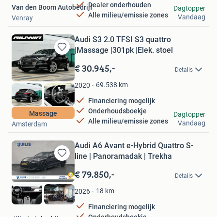
Dealer onderhouden
Van den Boom Autobedrijf
Dagtopper
Alle milieu/emissie zones
Vandaag
Venray
Audi S3 2.0 TFSI S3 quattro
|Massage |301pk |Elek. stoel
Bewaren
in
€ 30.945,-
Details
Mijn
Favorieten
69.538
km
2020
Financiering mogelijk
Onderhoudsboekje
MILANIR Exclusives
Massage
Dagtopper
Alle milieu/emissie zones
Vandaag
Amsterdam
Audi A6 Avant e-Hybrid Quattro S-
line | Panoramadak | Trekha
Bewaren
in
€ 79.850,-
Details
Mijn
Favorieten
18
km
2026
Financiering mogelijk
Onderhoudsboekje