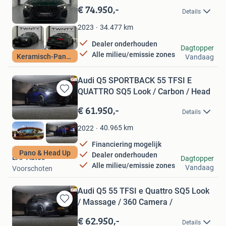
in
€ 74.950,-
Details
Mijn
Favorieten
34.477
km
2023
Dealer onderhouden
TWNTY Automotive
Dagtopper
Alle milieu/emissie zones
Keramisch-Pano-HUD
Vandaag
Soesterberg
Audi Q5 SPORTBACK 55 TFSI E
QUATTRO SQ5 Look / Carbon / Head
Bewaren
in
€ 61.950,-
Details
Mijn
Favorieten
40.965
km
2022
Financiering mogelijk
Pano & Head Up
Dealer onderhouden
EAF Auto's
Dagtopper
Alle milieu/emissie zones
Vandaag
Voorschoten
Audi Q5 55 TFSI e Quattro SQ5 Look
/ Massage / 360 Camera /
Bewaren
in
€ 62.950,-
Details