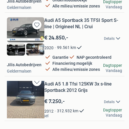
Jilis Autobedrijven
Dagtopper
Alle milieu/emissie zones
Vandaag
Geldermalsen
Audi A5 Sportback 35 TFSI Sport S-
line | Origineel NL | Crui
Bewaren
in
€ 24.850,-
Details
Mijn
Favorieten
99.561
km
2020
Garantie
NAP gecontroleerd
Financiering mogelijk
Jilis Autobedrijven
Dagtopper
Alle milieu/emissie zones
Vandaag
Geldermalsen
Audi A5 1.8 Tfsi 125KW 3x s-line
Bewaren
Sportback 2012 Grijs
in
Mijn
€ 7.250,-
Details
Favorieten
Rietveld
Dagtopper
312.932
km
2012
Vandaag
Krimpen aan den IJssel