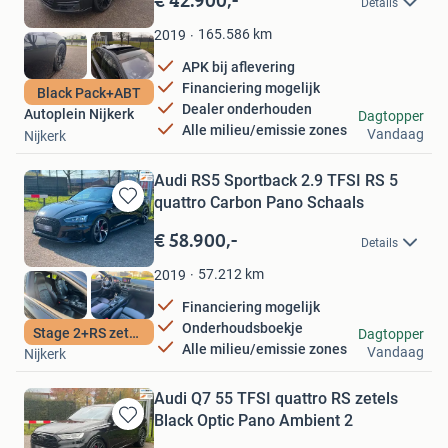
Details
Mijn
Favorieten
165.586
km
2019
APK bij aflevering
Financiering mogelijk
Black Pack+ABT
Dealer onderhouden
Autoplein Nijkerk
Dagtopper
Alle milieu/emissie zones
Vandaag
Nijkerk
Audi RS5 Sportback 2.9 TFSI RS 5
quattro Carbon Pano Schaals
Bewaren
in
€ 58.900,-
Details
Mijn
Favorieten
57.212
km
2019
Financiering mogelijk
Onderhoudsboekje
Autoplein Nijkerk
Stage 2+RS zetels
Dagtopper
Alle milieu/emissie zones
Vandaag
Nijkerk
Audi Q7 55 TFSI quattro RS zetels
Black Optic Pano Ambient 2
Bewaren