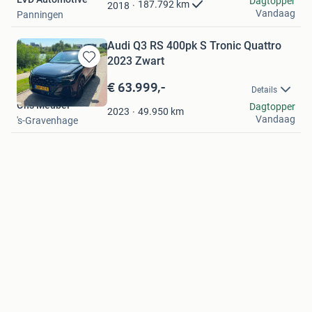
Favorieten
Dagtopper
187.792
km
2018
Vandaag
Panningen
Audi Q3 RS 400pk S Tronic Quattro
2023 Zwart
Bewaren
in
€ 63.999,-
Details
Mijn
Ons Meubel
Dagtopper
Favorieten
49.950
km
2023
Vandaag
's-Gravenhage