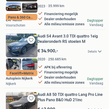
Mijn
Favorieten
35.999
km
2023
Financiering mogelijk
Pano & 360 Camera
Dealer onderhouden
EAF Auto's
Dagtopper
Alle milieu/emissie zones
Vandaag
Voorschoten
Audi S4 Avant 3.0 TDI quattro 1eig
Dealeronderh RS stoelen M
Bewaren
in
€ 34.900,-
Details
Mijn
Favorieten
250.685
km
2020
APK bij aflevering
Financiering mogelijk
Facelift+Matrix
Dealer onderhouden
Autoplein Nijkerk
Dagtopper
Alle milieu/emissie zones
Vandaag
Nijkerk
Audi A8 50 TDI quattro Lang Pro Line
Plus Pano B&O HuD 21inc
Bewaren
in
€ 42.900,-