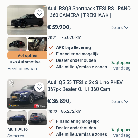
Audi RSQ3 Sportback TFSI RS | PANO
| 360 CAMERA | TREKHAAK |
Bewaren
in
€ 59.900,-
Details
Mijn
Favorieten
75.020
km
2021
APK bij aflevering
Financiering mogelijk
Vol opties
Dealer onderhouden
Luxo Automotive
Dagtopper
Alle milieu/emissie zones
Vandaag
Heerhugowaard
Audi Q5 55 TFSI e 2x S Line PHEV
367pk Dealer O.H. | 360 Cam
Bewaren
in
€ 36.890,-
Details
Mijn
Favorieten
86.272
km
2022
Financiering mogelijk
Dealer onderhouden
Multi Auto
Dagtopper
Alle milieu/emissie zones
Vandaag
Someren