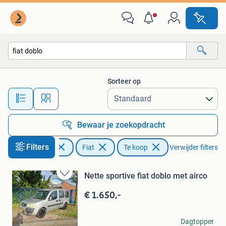
Fiat
Sorteer op
Alle afstanden…
Bewaar je zoekopdracht
Filters
Auto's
Fiat
Te koop
Verwijder filters
Nette sportive fiat doblo met airco
Bewaren
in
€ 1.650,-
Mijn
Favorieten
john
Dagtopper