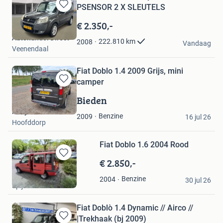
PSENSOR 2 X SLEUTELS
Bewaren
in
€ 2.350,-
Mijn
Autohandel Direct
Favorieten
222.810
km
2008
Vandaag
Veenendaal
Fiat Doblo 1.4 2009 Grijs, mini
camper
Bewaren
in
Bieden
Mijn
romyi
Favorieten
Benzine
2009
16 jul 26
Hoofddorp
Fiat Doblo 1.6 2004 Rood
€ 2.850,-
Bewaren
in
Rafaël Neral
Benzine
2004
Mijn
30 jul 26
Spijkenisse
Favorieten
Fiat Doblò 1.4 Dynamic // Airco //
|Trekhaak (bj 2009)