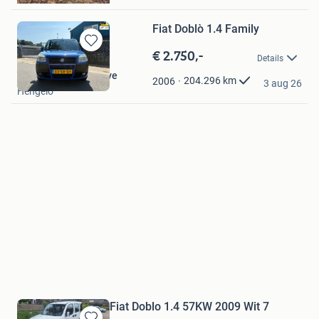
Fiat Doblò 1.4 Family
€ 2.750,-
Bewaren
Details
in
R.PETERS Automotive
Mijn
204.296
km
2006
3 aug 26
Hengelo
Favorieten
Fiat Doblo 1.4 57KW 2009 Wit 7