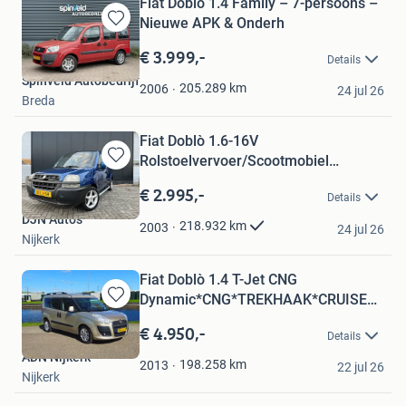
Fiat Doblo 1.4 Family – 7-persoons –
Nieuwe APK & Onderh
Bewaren
in
€ 3.999,-
Details
Mijn
Spinveld Autobedrijf
Favorieten
205.289
km
2006
24 jul 26
Breda
Fiat Doblò 1.6-16V
Rolstoelvervoer/Scootmobiel
Bewaren
Lift!Apk11-2
in
€ 2.995,-
Details
Mijn
DJN Auto's
Favorieten
218.932
km
2003
24 jul 26
Nijkerk
Fiat Doblò 1.4 T-Jet CNG
Dynamic*CNG*TREKHAAK*CRUISE
Bewaren
CONTRO
in
€ 4.950,-
Details
Mijn
ADN Nijkerk
Favorieten
198.258
km
2013
22 jul 26
Nijkerk