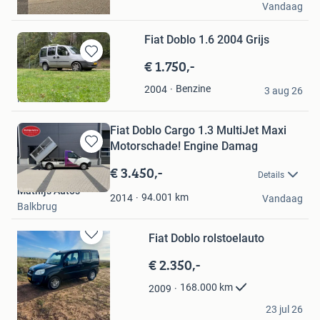
Vandaag
Vianen
Fiat Doblo 1.6 2004 Grijs
€ 1.750,-
Bewaren
in
mieke
Benzine
2004
Mijn
3 aug 26
Haarlem
Favorieten
Fiat Doblo Cargo 1.3 MultiJet Maxi
Motorschade! Engine Damag
Bewaren
in
€ 3.450,-
Details
Mijn
Mathijs Auto’s
Favorieten
94.001
km
2014
Vandaag
Balkbrug
Fiat Doblo rolstoelauto
Bewaren
in
€ 2.350,-
Mijn
Favorieten
168.000
km
2009
Alex
23 jul 26
Leiden