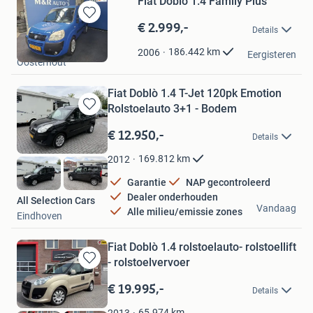
Fiat Doblò 1.4 Family Plus
€ 2.999,-
Bewaren
Details
in
M&R auto's
Mijn
186.442
km
2006
Eergisteren
Oosterhout
Favorieten
Fiat Doblò 1.4 T-Jet 120pk Emotion
Rolstoelauto 3+1 - Bodem
Bewaren
in
€ 12.950,-
Details
Mijn
Favorieten
169.812
km
2012
Garantie
NAP gecontroleerd
Dealer onderhouden
All Selection Cars
Vandaag
Alle milieu/emissie zones
Eindhoven
Fiat Doblò 1.4 rolstoelauto- rolstoellift
- rolstoelvervoer
Bewaren
in
€ 19.995,-
Details
Mijn
Favorieten
65.974
km
2013