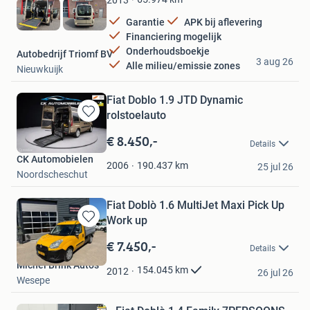
Garantie
APK bij aflevering
Financiering mogelijk
Onderhoudsboekje
Autobedrijf Triomf BV
3 aug 26
Alle milieu/emissie zones
Nieuwkuijk
Fiat Doblo 1.9 JTD Dynamic
rolstoelauto
Bewaren
in
€ 8.450,-
Details
Mijn
CK Automobielen
Favorieten
190.437
km
2006
25 jul 26
Noordscheschut
Fiat Doblò 1.6 MultiJet Maxi Pick Up
Work up
Bewaren
in
€ 7.450,-
Details
Mijn
Michel Brink Auto's
Favorieten
154.045
km
2012
26 jul 26
Wesepe