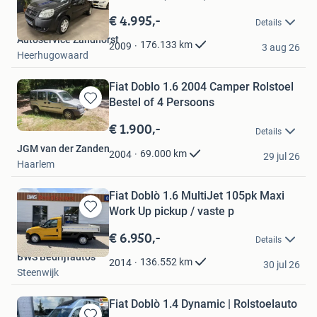
Bewaren
in
€ 4.995,-
Details
Mijn
Autoservice Zandhorst
Favorieten
176.133
km
2009
3 aug 26
Heerhugowaard
Fiat Doblo 1.6 2004 Camper Rolstoel
Bestel of 4 Persoons
Bewaren
in
€ 1.900,-
Details
Mijn
JGM van der Zanden
Favorieten
69.000
km
2004
29 jul 26
Haarlem
Fiat Doblò 1.6 MultiJet 105pk Maxi
Work Up pickup / vaste p
Bewaren
in
€ 6.950,-
Details
Mijn
BWS Bedrijfauto's
Favorieten
136.552
km
2014
30 jul 26
Steenwijk
Fiat Doblò 1.4 Dynamic | Rolstoelauto