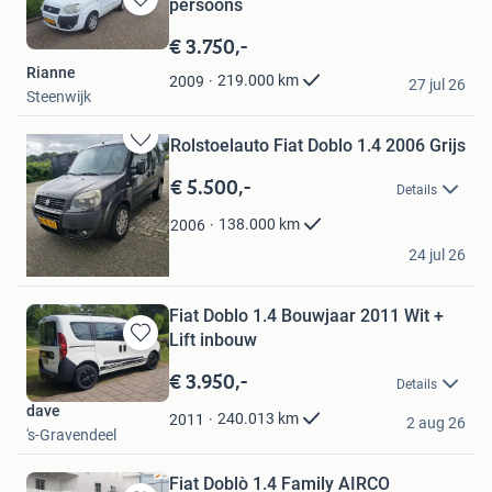
persoons
Bewaren
in
€ 3.750,-
Mijn
Rianne
Favorieten
219.000
km
2009
27 jul 26
Steenwijk
Rolstoelauto Fiat Doblo 1.4 2006 Grijs
Bewaren
in
€ 5.500,-
Details
Mijn
Favorieten
138.000
km
2006
s.vrieswijk
24 jul 26
Emmen
Fiat Doblo 1.4 Bouwjaar 2011 Wit +
Lift inbouw
Bewaren
in
€ 3.950,-
Details
Mijn
dave
Favorieten
240.013
km
2011
2 aug 26
's-Gravendeel
Fiat Doblò 1.4 Family AIRCO