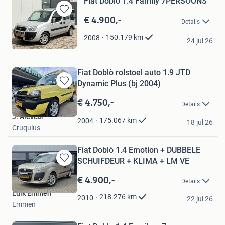
Fiat Doblò 1.4 Family 7PERSOONS
€ 4.900,-
Bewaren
Details
in
Autobedrijf Nor
Mijn
150.179
km
2008
24 jul 26
Favorieten
Schiedam
Fiat Doblò rolstoel auto 1.9 JTD
Dynamic Plus (bj 2004)
Bewaren
in
€ 4.750,-
Details
Mijn
J. Alexcar
Favorieten
175.067
km
2004
18 jul 26
Cruquius
Fiat Doblò 1.4 Emotion + DUBBELE
SCHUIFDEUR + KLIMA + LM VE
Bewaren
in
€ 4.900,-
Details
Mijn
Luik Emmen
Favorieten
218.276
km
2010
22 jul 26
Emmen