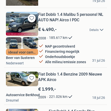
19 jul 26
Zwartemeer
Fiat Doblò 1.4 Malibu 5 persoons! NL
AUTO NAP! Airco l PDC
Bewaren
in
€ 4.490,-
Details
Mijn
Favorieten
185.617
km
2008
NAP gecontroleerd
Financiering mogelijk
ideaal voor camper
Onderhoudsboekje
Beer van Susteren
31 jul 26
Alle milieu/emissie zones
Nederweert
Fiat Doblo 1.4 Benzine 2009 Nieuwe
APK Airco
Bewaren
in
€ 1.999,-
Mijn
Autoservice Berkhout
Favorieten
221.026
km
2009
18 jul 26
Dreumel