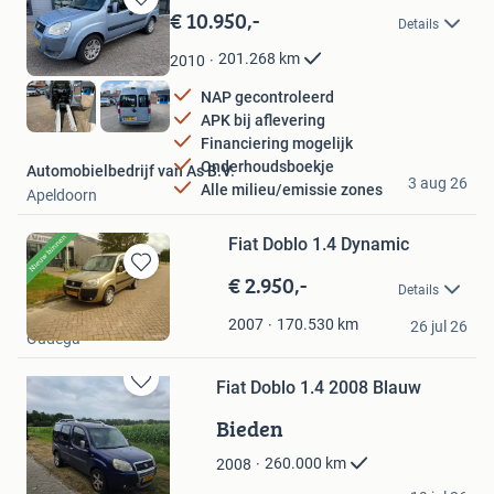
€ 10.950,-
Bewaren
Details
in
Mijn
201.268
km
2010
Favorieten
NAP gecontroleerd
APK bij aflevering
Financiering mogelijk
Onderhoudsboekje
Automobielbedrijf van As B.V.
3 aug 26
Alle milieu/emissie zones
Apeldoorn
Fiat Doblo 1.4 Dynamic
€ 2.950,-
Bewaren
Details
in
Autobedrijf Martens
Mijn
170.530
km
2007
26 jul 26
Oudega
Favorieten
Fiat Doblo 1.4 2008 Blauw
Bewaren
in
Bieden
Mijn
Favorieten
260.000
km
2008
marcel