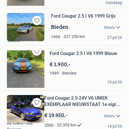
Vandaag
Huissen
Ford Cougar 2.5 I V6 1999 Grijs
Bieden
Bewaren
Details
in
Thijs
Mijn
227.250
km
1999
27 jul 26
Sibculo
Favorieten
Ford Cougar 2.5 I V6 1999 Blauw
Bewaren
in
€ 1.900,-
Mijn
Favorieten
Benzine
1999
Aleksandr
19 jul 26
Wapenveld
Ford Cougar 2.5-24V V6 UNIEK
EXEMPLAAR NIEUWSTAAT 1e eigr
Bewaren
NA
in
€ 19.950,-
Details
Mijn
A2 CARSTORE
Favorieten
33.353
km
2000
14 jul 26