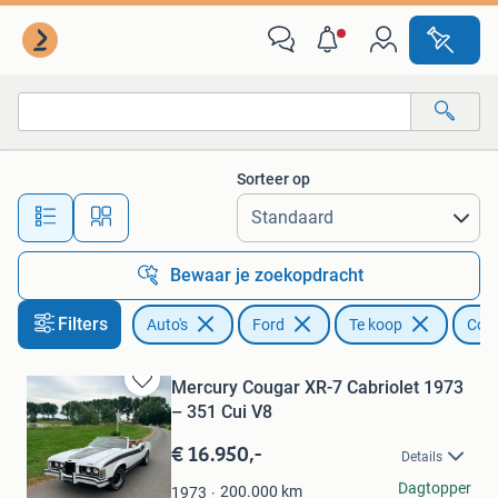
Ford
Sorteer op
Alle afstanden…
Bewaar je zoekopdracht
Filters
Auto's
Ford
Te koop
Cou
Mercury Cougar XR-7 Cabriolet 1973
Bewaren
– 351 Cui V8
in
Mijn
€ 16.950,-
Details
Favorieten
Willem
Dagtopper
200.000
km
1973