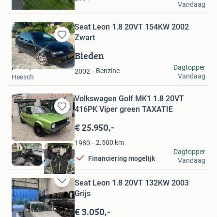
Vandaag
Hollandscheveld
Seat Leon 1.8 20VT 154KW 2002
Zwart
Bewaren
in
Bieden
Mijn
jeffrey van lokven
Dagtopper
Favorieten
Benzine
2002
Vandaag
Heesch
Volkswagen Golf MK1 1.8 20VT
416PK Viper green TAXATIE
Bewaren
in
€ 25.950,-
Mijn
Favorieten
2.500
km
1980
KWB Automotive
Dagtopper
Financiering mogelijk
Vandaag
's-Gravenhage
Seat Leon 1.8 20VT 132KW 2003
Bewaren
Grijs
in
Mijn
€ 3.050,-
Favorieten