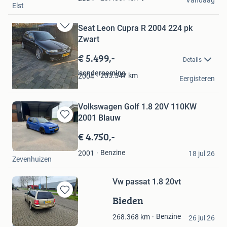
Elst
Seat Leon Cupra R 2004 224 pk
Bewaren
Zwart
in
Mijn
€ 5.499,-
Details
Favorieten
Koen Heeren Handelsonderneming
203.547
km
2004
Eergisteren
Sprundel
Volkswagen Golf 1.8 20V 110KW
2001 Blauw
Bewaren
in
€ 4.750,-
Mijn
w
Favorieten
Benzine
2001
18 jul 26
Zevenhuizen
Vw passat 1.8 20vt
Bieden
Bewaren
in
Jan pieter
Benzine
268.368
km
Mijn
26 jul 26
Dokkum
Favorieten