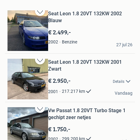
Seat Leon 1.8 20VT 132KW 2002
Bewaren
Blauw
in
Mijn
€ 2.499,-
Favorieten
Y.t
Benzine
2002
27 jul 26
Bolsward
Seat Leon 1.8 20VT 132KW 2001
Bewaren
Zwart
in
Mijn
€ 2.950,-
Details
Favorieten
Mike
217.217
km
2001
Vandaag
Vianen
Vw Passat 1.8 20VT Turbo Stage 1
Bewaren
gechipt zeer netjes
in
Mijn
€ 1.750,-
Favorieten
G
299.200
km
2002