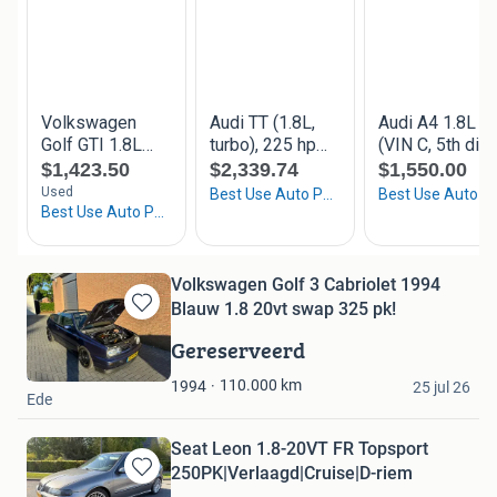
Volkswagen Golf 3 Cabriolet 1994
Blauw 1.8 20vt swap 325 pk!
Bewaren
in
Gereserveerd
Mijn
de modelbouwer
Favorieten
110.000
km
1994
25 jul 26
Ede
Seat Leon 1.8-20VT FR Topsport
250PK|Verlaagd|Cruise|D-riem
Bewaren