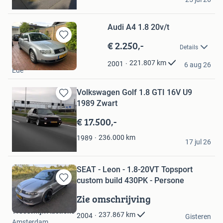
Stein
Audi A4 1.8 20v/t
€ 2.250,-
Bewaren
Details
in
Leonhard Waanders
Mijn
221.807
km
2001
6 aug 26
Ede
Favorieten
Volkswagen Golf 1.8 GTI 16V U9
Bewaren
1989 Zwart
in
€ 17.500,-
Mijn
Favorieten
Simon
236.000
km
1989
17 jul 26
Rotterdam
SEAT - Leon - 1.8-20VT Topsport
custom build 430PK - Persone
Bewaren
in
Zie omschrijving
Mijn
Troostwijk Auctions
Favorieten
237.867
km
2004
Gisteren
Amsterdam