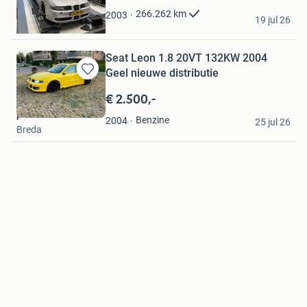
Albert
266.262
km
2003
19 jul 26
Warmenhuizen
Seat Leon 1.8 20VT 132KW 2004
Geel nieuwe distributie
Bewaren
in
€ 2.500,-
Mijn
piet
Favorieten
Benzine
2004
25 jul 26
Breda