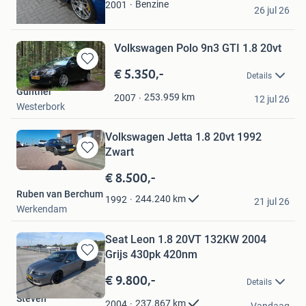
N
Benzine
2001
26 jul 26
Oud-Vossemeer
Volkswagen Polo 9n3 GTI 1.8 20vt
€ 5.350,-
Bewaren
Details
in
Gunther
Mijn
253.959
km
2007
12 jul 26
Westerbork
Favorieten
Volkswagen Jetta 1.8 20vt 1992
Zwart
Bewaren
in
€ 8.500,-
Mijn
Ruben van Berchum
Favorieten
244.240
km
1992
21 jul 26
Werkendam
Seat Leon 1.8 20VT 132KW 2004
Grijs 430pk 420nm
Bewaren
in
€ 9.800,-
Details
Mijn
Steven
Favorieten
237.867
km
2004
Vandaag