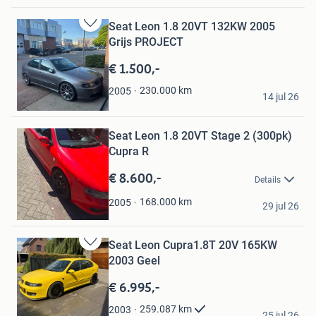
Seat Leon 1.8 20VT 132KW 2005
Bewaren
Grijs PROJECT
in
Mijn
€ 1.500,-
Favorieten
Kamil
230.000
km
2005
14 jul 26
's-Gravenhage
Bewaren
in
Mijn
Seat Leon 1.8 20VT Stage 2 (300pk)
Favorieten
Cupra R
€ 8.600,-
Details
Ze_Da_Horta
168.000
km
2005
29 jul 26
Schiedam
Seat Leon Cupra1.8T 20V 165KW
Bewaren
2003 Geel
in
Mijn
€ 6.995,-
Favorieten
Benthe
259.087
km
2003
25 jul 26