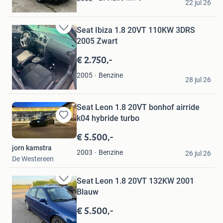
22 jul 26
America
Seat Ibiza 1.8 20VT 110KW 3DRS
Bewaren
2005 Zwart
in
Mijn
€ 2.750,-
Favorieten
Ligeon
Benzine
2005
28 jul 26
Amstelveen
Seat Leon 1.8 20VT bonhof airride
k04 hybride turbo
Bewaren
in
€ 5.500,-
Mijn
jorn kamstra
Favorieten
Benzine
2003
26 jul 26
De Westereen
Seat Leon 1.8 20VT 132KW 2001
Bewaren
Blauw
in
Mijn
€ 5.500,-
Favorieten