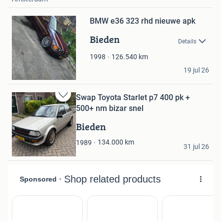
Bewaren
BMW e36 323 rhd nieuwe apk
in
Mijn
Bieden
Favorieten
Details
126.540
km
1998
kevin bergsma
19 jul 26
Veendam
Swap Toyota Starlet p7 400 pk +
Bewaren
500+ nm bizar snel
in
Mijn
Bieden
Favorieten
bas
134.000
km
1989
31 jul 26
Papendrecht