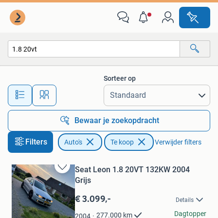
Auto's
Sorteer op
Alle afstanden…
Bewaar je zoekopdracht
Filters
Auto's
Te koop
Verwijder filters
Seat Leon 1.8 20VT 132KW 2004
Bewaren
Grijs
in
Mijn
€ 3.099,-
Details
Favorieten
Milan Groote
Dagtopper
277.000
km
2004