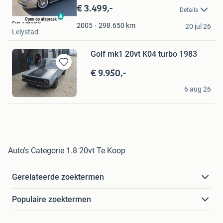
in
€ 3.499,-
Details
Mijn
AD Auto's
Favorieten
298.650
km
2005
20 jul 26
Lelystad
Golf mk1 20vt K04 turbo 1983
€ 9.950,-
Bewaren
in
Tim
Mijn
6 aug 26
Veessen
Favorieten
Auto's Categorie 1.8 20vt Te Koop
Gerelateerde zoektermen
Populaire zoektermen