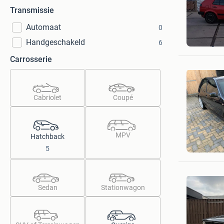
Transmissie
Automaat
0
Mandy
Handgeschakeld
6
Bellingwo
Carrosserie
Cabriolet
Coupé
MPV
Hatchback
Ronald&
5
Britsum
Sedan
Stationwagon