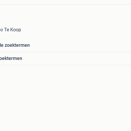
bo Te Koop
de zoektermen
zoektermen