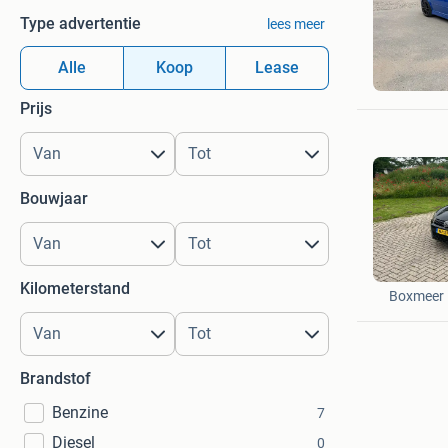
Type advertentie
lees meer
w
Alle
Koop
Lease
Zevenhui
Prijs
Bouwjaar
Ruben
Kilometerstand
Boxmeer
Brandstof
Benzine
7
Diesel
0