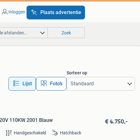
Inloggen
Plaats advertentie
lle afstanden…
Zoek
Sorteer op
Lijst
Foto’s
€ 4.750,-
8 20V 110KW 2001 Blauw
e
Handgeschakeld
Hatchback