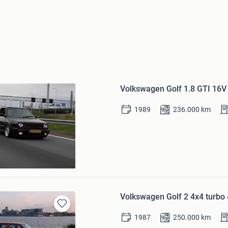
Bewaren
Volkswagen Golf 1.8 GTI 16V
in
Mijn
Favorieten
1989
236.000
km
am
Volkswagen Golf 2 4x4 turbo
Bewaren
1987
250.000
km
in