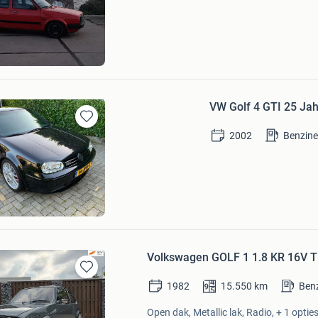
Mijn
Favorieten
lde
VW Golf 4 GTI 25 Ja
Bewaren
2002
Benzin
in
Mijn
Favorieten
Renata.
Volkswagen GOLF 1 1.8 KR 16V
Bewaren
1982
15.550
km
Ben
in
Mijn
Open dak, Metallic lak, Radio, + 1 optie