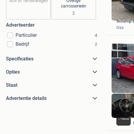
SUV of Terreinwagen
Overige
carrosserieën
2
Schamp E
Adverteerder
Oss
Particulier
4
Bedrijf
2
Specificaties
Opties
Staat
Advertentie details