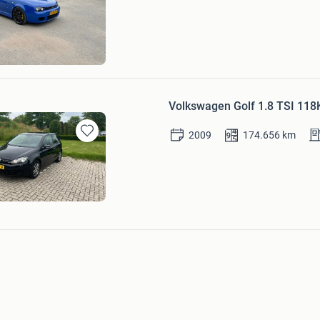
Mijn
Favorieten
zen
Volkswagen Golf 1.8 TSI 11
2009
174.656
km
Bewaren
in
Mijn
Favorieten