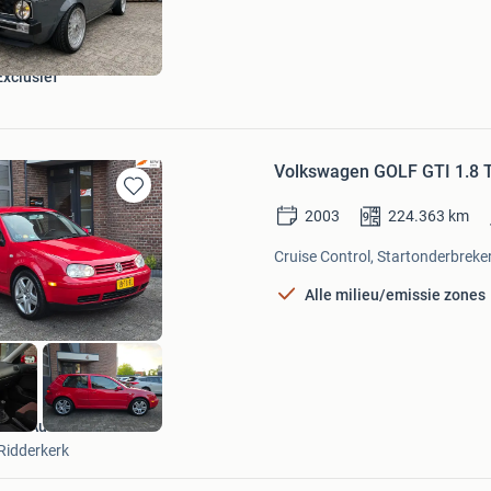
Favorieten
xclusief
Volkswagen GOLF GTI 1.8 
Bewaren
2003
224.363
km
in
Mijn
Cruise Control, Startonderbreker
Favorieten
Alle milieu/emissie zones
KSR Auto's
Ridderkerk