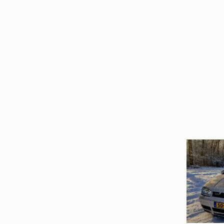
Vince
Oosterho