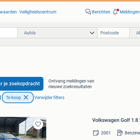
waarden
Veiligheidscentrum
Berichten
Meldingen
Auto's
A
Ontvang meldingen van
r je zoekopdracht
nieuwe zoekresultaten
Te koop
Verwijder filters
Volkswagen Golf 1.
Bewaren
2001
Benzin
in