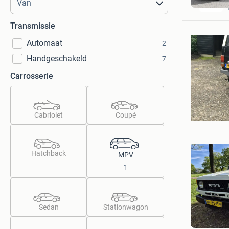
Transmissie
Automaat
2
Handgeschakeld
7
Carrosserie
Ray
Cabriolet
Coupé
Lopik
Hatchback
MPV
1
Sedan
Stationwagon
Yves
Odijk