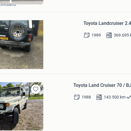
Dirksland
Bewaren
in
Toyota Landcruiser 2.
Mijn
Favorieten
1989
369.695
Toyota Land Cruiser 70 / B
Bewaren
1988
143.500
km
in
Mijn
Favorieten
Bewaren
in