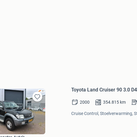
Toyota Land Cruiser 90 3.0 D4
2000
354.815
km
Bewaren
in
Cruise Control, Stoelverwarming, S
Mijn
Favorieten