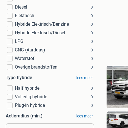
Diesel
8
Elektrisch
0
Hybride Elektrisch/Benzine
0
Hybride Elektrisch/Diesel
0
LPG
0
CNG (Aardgas)
0
Waterstof
0
Overige brandstoffen
0
Type hybride
lees meer
Half hybride
0
Volledig hybride
0
Plug-in hybride
0
Actieradius (min.)
lees meer