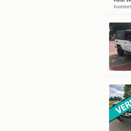
Pieter Ve
Kootsterti
Landy Cl
Malaga , 