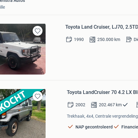
enstra Auto's
lle
Toyota Land Cruiser, LJ70, 2.5TDI
Bewaren
1990
250.000
km
Di
in
Mijn
Favorieten
assics
ES
Toyota LandCruiser 70 4.2 LX B
Bewaren
2002
202.467
km
in
Mijn
Trekhaak, 4x4, Centrale vergrendeling,
Favorieten
NAP gecontroleerd
Financie