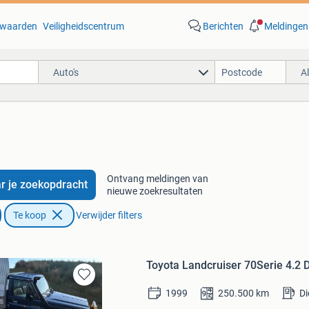
waarden
Veiligheidscentrum
Berichten
Meldingen
Auto's
A
Ontvang meldingen van
r je zoekopdracht
nieuwe zoekresultaten
Te koop
Verwijder filters
Toyota Landcruiser 70Serie 4.2
Bewaren
1999
250.500
km
Di
in