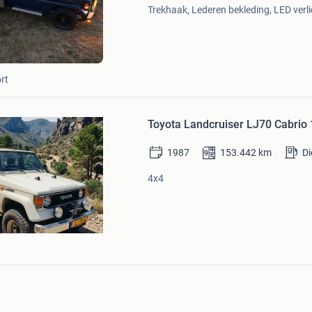
Mijn
Trekhaak, Lederen bekleding, LED verli
Favorieten
rt
Bewaren
in
Toyota Landcruiser LJ70 Cabrio 
Mijn
Favorieten
1987
153.442
km
Di
4x4