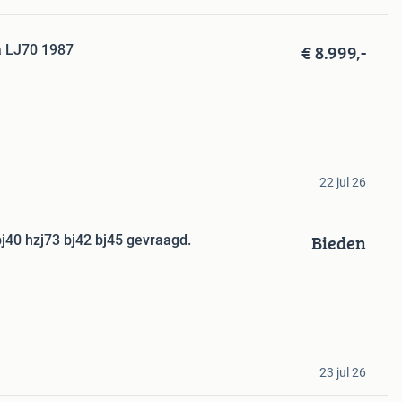
€ 8.999,-
a LJ70 1987
22 jul 26
Bieden
bj40 hzj73 bj42 bj45 gevraagd.
23 jul 26