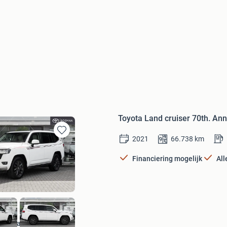
Toyota Land cruiser 70th. An
2021
66.738
km
Bewaren
in
Mijn
Financiering mogelijk
All
Favorieten
Bosman Automotive