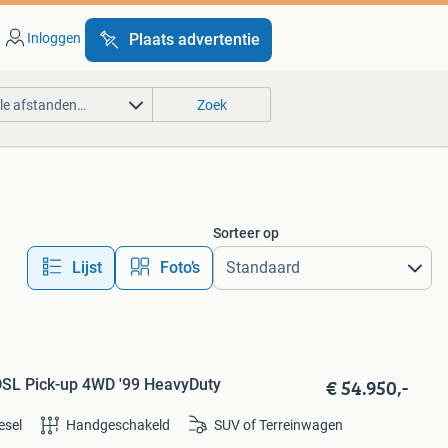
Inloggen
Plaats advertentie
lle afstanden…
Zoek
Sorteer op
Lijst
Foto’s
€ 54.950,-
 DSL Pick-up 4WD '99 HeavyDuty
esel
Handgeschakeld
SUV of Terreinwagen