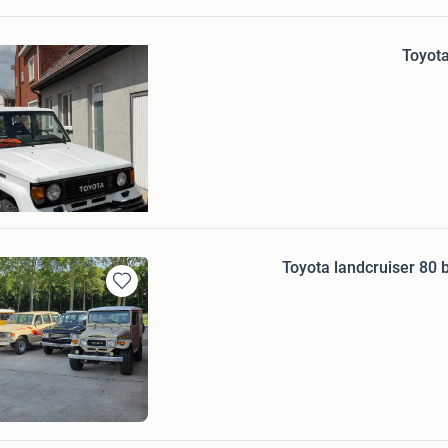
Mijn
Favorieten
Toyot
genplaat Rotterdam
Toyota landcruiser 80 
Bewaren
in
Mijn
Favorieten
cht