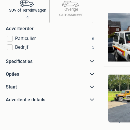
Overige
SUV of Terreinwagen
carrosserieën
4
Adverteerder
Particulier
6
Bedrijf
5
Gabriel
Vondelin
Specificaties
Opties
Staat
Advertentie details
Jochem
Zwijndre