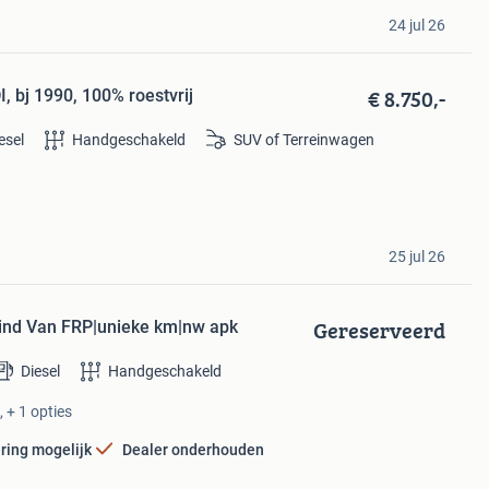
24 jul 26
€ 8.750,-
, bj 1990, 100% roestvrij
esel
Handgeschakeld
SUV of Terreinwagen
25 jul 26
Gereserveerd
lind Van FRP|unieke km|nw apk
Diesel
Handgeschakeld
 + 1 opties
ring mogelijk
Dealer onderhouden