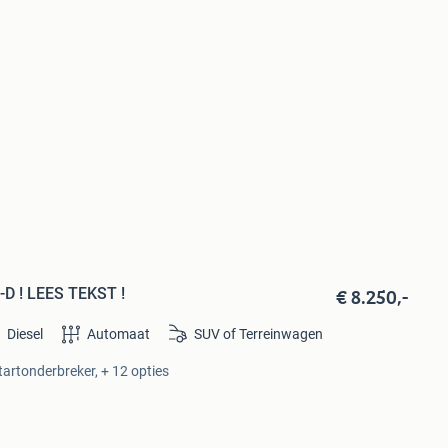
€ 8.250,-
-D ! LEES TEKST !
Diesel
Automaat
SUV of Terreinwagen
tartonderbreker, + 12 opties