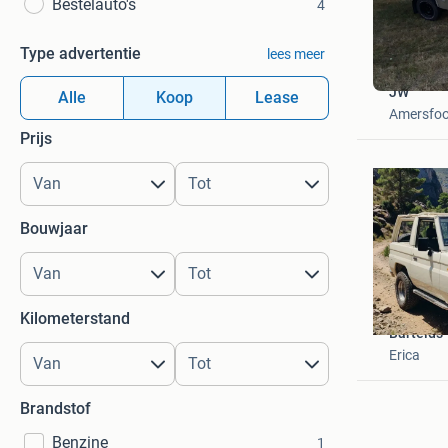
Bestelauto's
4
Type advertentie
lees meer
JW
Alle
Koop
Lease
Amersfoo
Prijs
Bouwjaar
Kilometerstand
Bartelds
Erica
Brandstof
Benzine
1