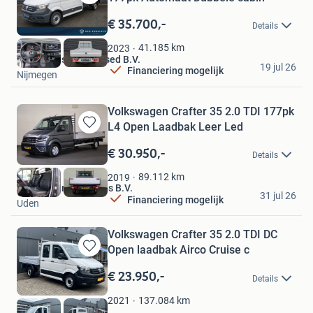
Bewaren
in
€ 35.700,-
Details
Mijn
Favorieten
41.185
km
2023
Den Engelsen Top Used B.V.
19 jul 26
Financiering mogelijk
Nijmegen
Volkswagen Crafter 35 2.0 TDI 177pk
L4 Open Laadbak Leer Led
Bewaren
in
€ 30.950,-
Details
Mijn
Favorieten
89.112
km
2019
Derks Bedrijfswagens B.V.
31 jul 26
Financiering mogelijk
Uden
Volkswagen Crafter 35 2.0 TDI DC
Open laadbak Airco Cruise c
Bewaren
in
€ 23.950,-
Details
Mijn
Favorieten
137.084
km
2021