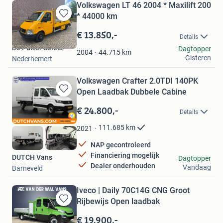
Volkswagen LT 46 2004 * Maxilift 200
* 44000 km
Bewaren
in
€ 13.850,-
Details
Mijn
De Putter Select
Dagtopper
Favorieten
44.715
km
2004
Gisteren
Nederhemert
Volkswagen Crafter 2.0TDI 140PK
Open Laadbak Dubbele Cabine
Bewaren
in
€ 24.800,-
Details
Mijn
Favorieten
111.685
km
2021
NAP gecontroleerd
Financiering mogelijk
DUTCH Vans
Dagtopper
Dealer onderhouden
Vandaag
Barneveld
Iveco | Daily 70C14G CNG Groot
Rijbewijs Open laadbak
Bewaren
in
€ 19.900,-