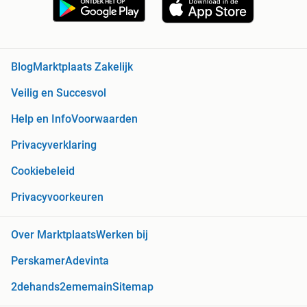
Blog
Marktplaats Zakelijk
Veilig en Succesvol
Help en Info
Voorwaarden
Privacyverklaring
Cookiebeleid
Privacyvoorkeuren
Over Marktplaats
Werken bij
Perskamer
Adevinta
2dehands
2ememain
Sitemap