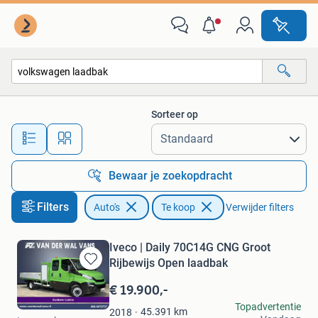
Auto's
Sorteer op
Alle afstanden…
Bewaar je zoekopdracht
Filters
Auto's
Te koop
Verwijder filters
Iveco | Daily 70C14G CNG Groot
Rijbewijs Open laadbak
Bewaren
in
€ 19.900,-
Mijn
Van der Wal Vans
Topadvertentie
Favorieten
45.391
km
2018