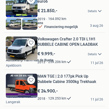
euro6
Bewaren
in
€ 21.850,-
Details
Mijn
Favorieten
164.092
km
2019
Bestelbus | KLEYN Vans
3 aug 26
Financiering mogelijk
Vuren
Volkswagen Crafter 2.0 TDI L1H1
DUBBELE CABINE OPEN LAADBAK
Bewaren
in
€ 9.999,-
Details
Mijn
Autobedrijf Harm van de Bunte
Favorieten
259.206
km
2013
11 jul 26
Apeldoorn
MAN TGE | 2.0 177pk Pick Up
Dubbele Cabine 3500kg Trekhaak
Bewaren
in
€ 24.900,-
Mijn
Van der Wal Vans
Favorieten
129.253
km
2018
11 jul 26
Langerak