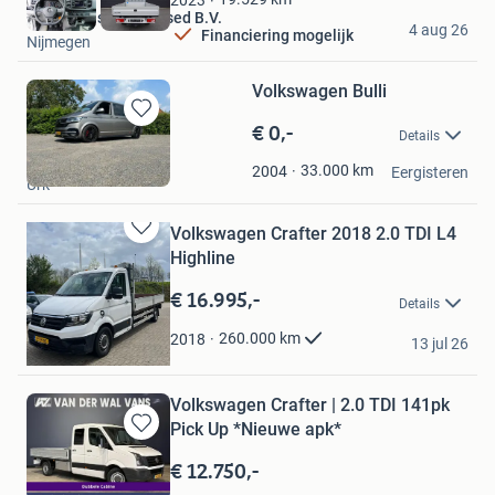
2023
Den Engelsen Top Used B.V.
4 aug 26
Financiering mogelijk
Nijmegen
Volkswagen Bulli
€ 0,-
Bewaren
Details
in
Peter
Mijn
33.000
km
2004
Eergisteren
Urk
Favorieten
Volkswagen Crafter 2018 2.0 TDI L4
Bewaren
Highline
in
Mijn
€ 16.995,-
Details
Favorieten
Fazli
260.000
km
2018
13 jul 26
Venlo
Volkswagen Crafter | 2.0 TDI 141pk
Pick Up *Nieuwe apk*
Bewaren
in
€ 12.750,-
Mijn