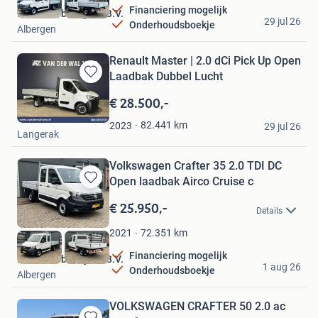
Financiering mogelijk
Dani Autobedrijven B.V.
29 jul 26
Onderhoudsboekje
Albergen
Renault Master | 2.0 dCi Pick Up Open
Laadbak Dubbel Lucht
Bewaren
in
€ 28.500,-
Mijn
Van der Wal Vans
Favorieten
82.441
km
2023
29 jul 26
Langerak
Volkswagen Crafter 35 2.0 TDI DC
Open laadbak Airco Cruise c
Bewaren
in
€ 25.950,-
Details
Mijn
Favorieten
72.351
km
2021
Financiering mogelijk
Dani Autobedrijven B.V.
1 aug 26
Onderhoudsboekje
Albergen
VOLKSWAGEN CRAFTER 50 2.0 ac