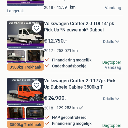
Mijn
Van der Wal Vans
Favorieten
45.391
km
2018
Vandaag
Langerak
Volkswagen Crafter 2.0 TDI 141pk
Pick Up *Nieuwe apk* Dubbel
Bewaren
in
€ 12.750,-
Details
Mijn
Favorieten
258.071
km
2017
Financiering mogelijk
Van der Wal Vans
Dagtopper
Onderhoudsboekje
3500kg Trekhaak
Vandaag
Langerak
Volkswagen Crafter 2.0 177pk Pick
Up Dubbele Cabine 3500kg T
Bewaren
in
€ 24.900,-
Details
Mijn
Favorieten
129.253
km
2018
NAP gecontroleerd
Financiering mogelijk
3500kg Trekhaak
Van der Wal Vans
Dagtopper