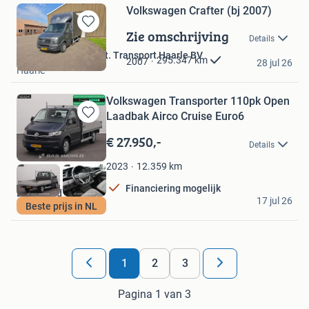
Volkswagen Crafter (bj 2007)
Zie omschrijving
Bewaren
Details
in
Anton Raamsman Int. Transport Haarle BV
Mijn
295.347
km
2007
28 jul 26
Haarle
Favorieten
Volkswagen Transporter 110pk Open
Laadbak Airco Cruise Euro6
Bewaren
in
€ 27.950,-
Details
Mijn
Favorieten
12.359
km
2023
Financiering mogelijk
BAS World
17 jul 26
Beste prijs in NL
Veghel
1
2
3
Pagina 1 van 3