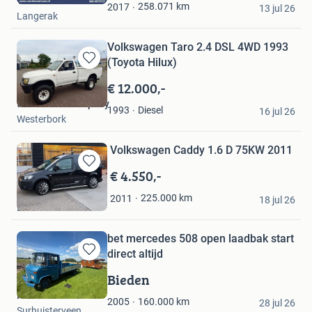
Van der Wal Vans
Favorieten
258.071
km
2017
13 jul 26
Langerak
Volkswagen Taro 2.4 DSL 4WD 1993
(Toyota Hilux)
Bewaren
in
€ 12.000,-
Mijn
the Bailout Company
Favorieten
Diesel
1993
16 jul 26
Westerbork
Volkswagen Caddy 1.6 D 75KW 2011
€ 4.550,-
Bewaren
in
Ivo
225.000
km
2011
Mijn
18 jul 26
Beek
Favorieten
bet mercedes 508 open laadbak start
direct altijd
Bewaren
in
Bieden
Mijn
HHS tuinmachines
Favorieten
160.000
km
2005
28 jul 26
Surhuisterveen