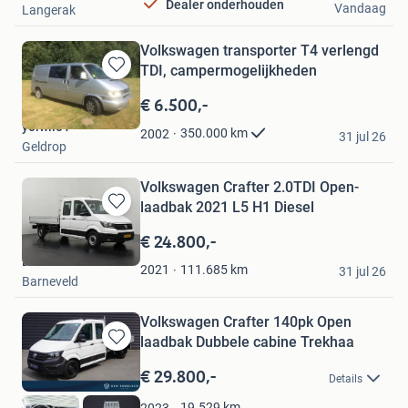
Dealer onderhouden
Vandaag
Langerak
Volkswagen transporter T4 verlengd
TDI, campermogelijkheden
Bewaren
in
€ 6.500,-
Mijn
yolwil01
Favorieten
350.000
km
2002
31 jul 26
Geldrop
Volkswagen Crafter 2.0TDI Open-
laadbak 2021 L5 H1 Diesel
Bewaren
in
€ 24.800,-
Mijn
Dutchvans.com
Favorieten
111.685
km
2021
31 jul 26
Barneveld
Volkswagen Crafter 140pk Open
laadbak Dubbele cabine Trekhaa
Bewaren
in
€ 29.800,-
Details
Mijn
Favorieten
19.529
km