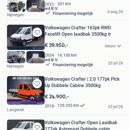
Favorieten
201
km
2022
Den Engelsen Top Used B.V.
4 aug 26
Financiering mogelijk
Nijmegen
Volkswagen Crafter 163pk RWD
Facelift Open laadbak 3500kg tr
Bewaren
in
€ 39.950,-
Details
Mijn
Favorieten
16.100
km
2024
Den Engelsen Top Used B.V.
23 jul 26
Financiering mogelijk
Nijmegen
Volkswagen Crafter | 2.0 177pk Pick
Up Dubbele Cabine 3500kg
Bewaren
in
€ 24.900,-
Mijn
Van der Wal Vans
Favorieten
129.253
km
2018
23 jul 26
Langerak
Volkswagen Crafter Open Laadbak
177pk Automaat Dubbele cabin