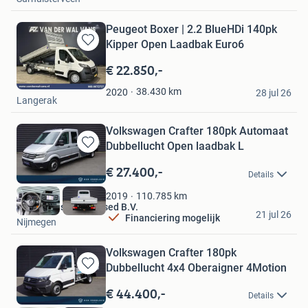
Peugeot Boxer | 2.2 BlueHDi 140pk
Kipper Open Laadbak Euro6
Bewaren
in
€ 22.850,-
Mijn
Van der Wal Vans
Favorieten
38.430
km
2020
28 jul 26
Langerak
Volkswagen Crafter 180pk Automaat
Dubbellucht Open laadbak L
Bewaren
in
€ 27.400,-
Details
Mijn
Favorieten
110.785
km
2019
Den Engelsen Top Used B.V.
21 jul 26
Financiering mogelijk
Nijmegen
Volkswagen Crafter 180pk
Dubbellucht 4x4 Oberaigner 4Motion
Bewaren
in
€ 44.400,-
Details
Mijn