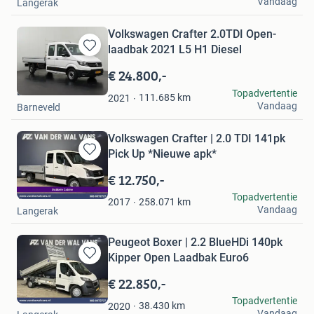
Vandaag
Langerak
Volkswagen Crafter 2.0TDI Open-
laadbak 2021 L5 H1 Diesel
Bewaren
in
€ 24.800,-
Mijn
Dutchvans.com
Topadvertentie
Favorieten
111.685
km
2021
Vandaag
Barneveld
Volkswagen Crafter | 2.0 TDI 141pk
Pick Up *Nieuwe apk*
Bewaren
in
€ 12.750,-
Mijn
Van der Wal Vans
Topadvertentie
Favorieten
258.071
km
2017
Vandaag
Langerak
Peugeot Boxer | 2.2 BlueHDi 140pk
Kipper Open Laadbak Euro6
Bewaren
in
€ 22.850,-
Mijn
Van der Wal Vans
Topadvertentie
Favorieten
38.430
km
2020
Vandaag