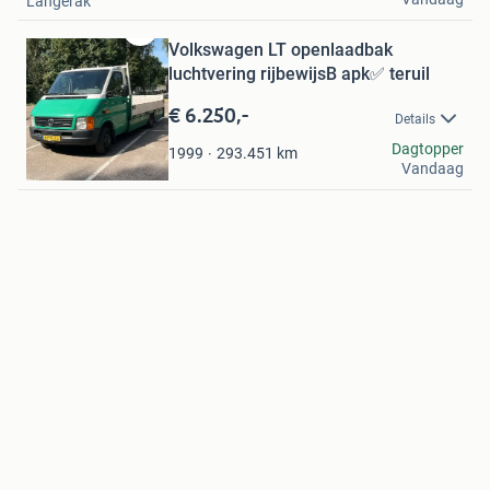
Langerak
Volkswagen LT openlaadbak
Bewaren
in
luchtvering rijbewijsB apk✅ teruil
Mijn
€ 6.250,-
Favorieten
Details
riems
Dagtopper
293.451
km
1999
Vandaag
Nuenen